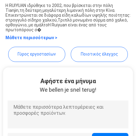
Η RUIYUAN ιδρύθηκε το 2002, που βρίσκεται στην πόλη
ΑΠΌΣΠΑΣΜΑ
Tianjin,τη δεύτερη μεγαλύτερη λιμενική πόλη στην Κίνα.
Tianjin Ruiyuan Electric
Επικεντρώνεται σε διάφορα είδη καλωδίων υψηλής ποιότητας:
στρογγυλό σίδηρο χαλκού,Τριπλό μονωμένο σύρμα από χαλκό,
Material Co,.Ltd
ορθογώνιο, με σμάλτοΗ Ruiyuan είναι ένας από τους
SITEMAP
πρωτοπόρους σ�
Μάθετε περισσότερων >
PRIVACY
Γύρος εργοστασίων
Ποιοτικός έλεγχος
POLICY
Αφήστε ένα μήνυμα
We bellen je snel terug!