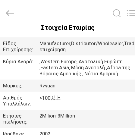
Tianjin
Ruiyuan
Electric
Material
Co,.Ltd.
All
Rights
Στοιχεία Εταιρίας
Reserved.
ΣΠΊΤΙ
Είδος
Manufacturer,Distributor/Wholesaler,Trad
ΠΡΟΪΌΝΤΑ
Επιχείρησης:
επιχείρηση
Κύρια Αγορά:
,Western Europe, Ανατολική Ευρώπη
,Eastern Asia, Μέση Ανατολή ,Africa της
ΒΊΝΤΕΟ
Βόρειας Αμερικής , Νότια Αμερική
Μάρκες:
Rvyuan
ΠΕΡΊΠΟΥ
Αριθμός
>100以上
ΕΜΕΊΣ
Υπαλλήλων:
Ετήσιες
2Mllion-3Million
ΓΎΡΟΣ
πωλήσεις:
ΕΡΓΟΣΤΑΣΊΩΝ
Ιδρύθηκε
2002