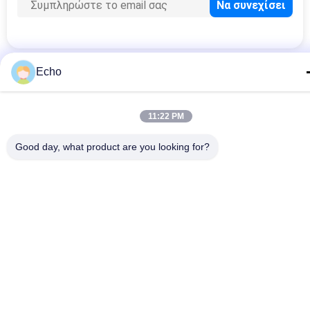
Echo
Λαϊκή κατηγορία
Όλα
11:22 PM
Σμαλτωμένο 
Ορθογώνιο 
Καλώδιο Χαλκού
Καλώδιο Χαλκού
Good day, what product are you looking for?
Εξαιρετικά 
Καλώδιο Μαγνητών
Σμαλτωμένο 
Πρόστιμο Καλώδιο 
Χαλκού
Καλώδιο Litz Ustc
Καλώδιο FIW
Μόνο Συνδέοντας 
Καλώδιο Litz 
Καλώδιο
Χαλκού