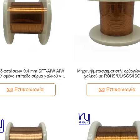
ς διαστάσεων 0,4 mm SFT-AIW AIW
Μηχανή/μετασχηματιστή: ορθογών
λισμένο επίπεδο σύρμα χαλκού για
χαλκού με ROHS/UL/SGS/IS
οχήματα
Επικοινωνία
Επικοινωνία