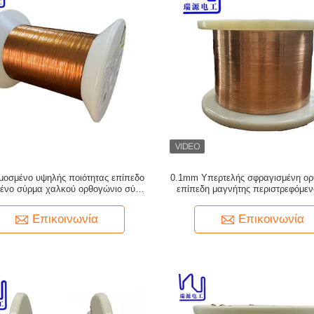
οσμένο υψηλής ποιότητας επίπεδο
0.1mm Υπερτελής σφραγισμένη ορ
ένο σύρμα χαλκού ορθογώνιο σύρμα
επίπεδη μαγνήτης περιστρεφόμε
χαλκού για ήχο
σύρμα μονωμένο στερεό
Επικοινωνία
Επικοινωνία