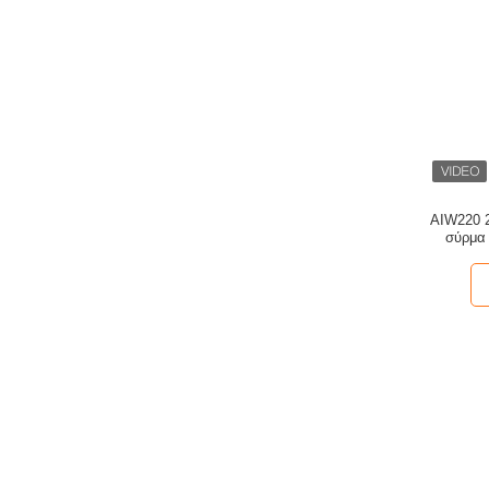
AIW220 
σύρμα