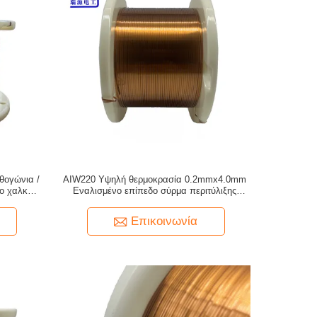
θογώνια /
AIW220 Υψηλή θερμοκρασία 0.2mmx4.0mm
νο χαλκό
Εναλισμένο επίπεδο σύρμα περιτύλιξης
χαλκού
Επικοινωνία