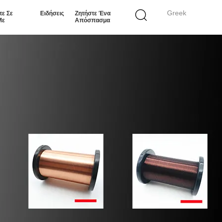
Greek
τε Σε
Ειδήσεις
Ζητήστε Ένα
Με
Απόσπασμα