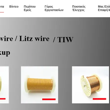
ντα
Βίντεο
Περίπου
Γύρος
Ποιοτικός
Μας Ελά
Εμείς
Εργοστασίων
Έλεγχος
Επαφή 