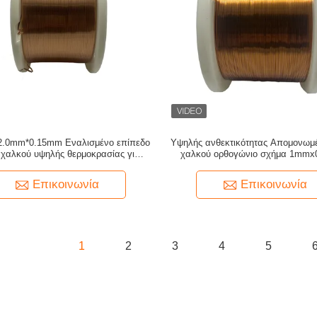
2.0mm*0.15mm Εναλισμένο επίπεδο
Υψηλής ανθεκτικότητας Απομονωμ
 χαλκού υψηλής θερμοκρασίας για
χαλκού ορθογώνιο σχήμα 1mm
κινητήρα
ROHS UL SGS πιστοποιημέ
Επικοινωνία
Επικοινωνία
1
2
3
4
5