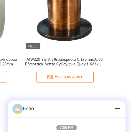
ένο σύρμα
AIW220 Υψηλή θερμοκρασία 0,175mmx0,88
x0.25mm
Εξαιρετικά Λεπτό Ορθογώνιο Εμαγιέ Χάλκινο
νο
Σύρμα
Επικοινωνία
6
7
8
Echo
7:55 PM