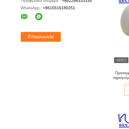
Τηλεφωνικό νούμερο :
+862288333335
WhatsApp :
+8615516180251
Επικοινωνία
Προσαρμ
σφραγισμ