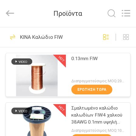
Tianjin
Ruiyuan
Electric
Προϊόντα
Material
Co,.Ltd.
All
Rights
Reserved.
ΣΠΊΤΙ
230
ΚΙΝΑ Καλώδιο FIW
Σμαλτωμένο
ΠΡΟΪΌΝΤΑ
καλώδιο χαλκού
HOT
0.13mm FIW
ΒΊΝΤΕΟ
Διαπραγματεύσιμος MOQ:20 χιλιόγραμμο/χιλιόγραμμα
ΠΕΡΊΠΟΥ
ΕΡΏΤΗΣΗ ΤΏΡΑ
427
ΕΜΕΊΣ
Ορθογώνιο
HOT
Σμαλτωμένο καλώδιο
καλωδίων FIW4 χαλκού
ΓΎΡΟΣ
καλώδιο χαλκού
38AWG 0.1mm υψηλή
ΕΡΓΟΣΤΑΣΊΩΝ
τάση
Διαπραγματεύσιμος MOQ:10 χιλιόγραμμο/χιλιόγραμμα