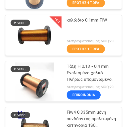
ΕΡΏΤΗΣΗ ΤΏΡΑ
ΠΟΙΟΤΙΚΌΣ
HOT
καλώδιο 0.1mm FIW
ΈΛΕΓΧΟΣ
194
ΜΑΣ
Καλώδιο μαγνητών
Διαπραγματεύσιμος MOQ:20 χιλιόγραμμο/χιλιόγραμμα
ΕΛΆΤΕ
ΕΡΏΤΗΣΗ ΤΏΡΑ
ΣΕ
Τάξη H 0,13 - 0,4 mm
ΕΠΑΦΉ
Εναλισμένο χαλκό
ΜΕ
Πλήρως απομονωμένο
201
σύρμα FIW σύρμα
Διαπραγματεύσιμος MOQ:20 χιλιόγραμμο/χιλιόγραμμα
Εξαιρετικά
ΕΙΔΉΣΕΙΣ
ΕΠΙΚΟΙΝΩΝΙΑ
σμαλτωμένο
Fiw4 0.335mm μόνη
ΖΗΤΉΣΤΕ
πρόστιμο καλώδιο
συνδέοντας σμαλτωμένη
ΈΝΑ
κατηγορία 180