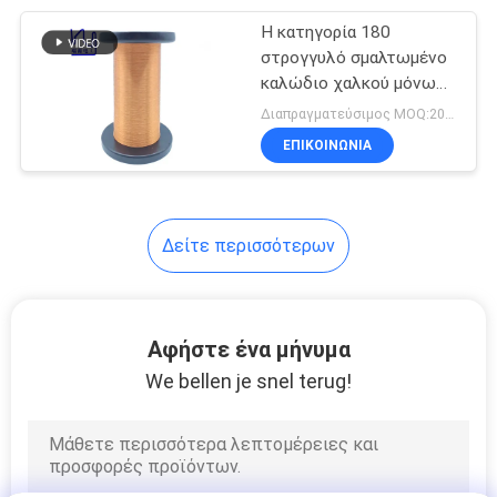
Η κατηγορία 180
254
στρογγυλό σμαλτωμένο
Μονωμένο
καλώδιο χαλκού μόνωσε
πλήρως μηά ατέλεια
Διαπραγματεύσιμος MOQ:20 κλ
τριπλάσιο καλώδιο
Solderable
ΕΠΙΚΟΙΝΩΝΙΑ
Δείτε περισσότερων
87
Καλώδιο σπειρών
Αφήστε ένα μήνυμα
φωνής
We bellen je snel terug!