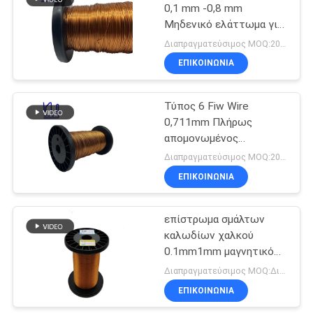
0,1 mm -0,8 mm
Μηδενικό ελάττωμα για
219
περιστροφή
Διαπραγματεύσιμος MOQ:20 κλ
μετασχηματιστή
Μόνο συνδέοντας
ΕΠΙΚΟΙΝΩΝΙΑ
καλώδιο
Τύπος 6 Fiw Wire
0,711mm Πλήρως
απομονωμένος
μετασχηματιστής
Διαπραγματεύσιμος MOQ:20 κλ
ΕΠΙΚΟΙΝΩΝΙΑ
326
Καλώδιο Litz
επίστρωμα σμάλτων
καλωδίων χαλκού
χαλκού
0.1mm1mm μαγνητικό
για τη μηχανή που
Διαπραγματεύσιμος MOQ:Διαφορετικοί τύποι με το differet MOQ
τυλίγει το καλώδιο FIW
ΕΠΙΚΟΙΝΩΝΙΑ