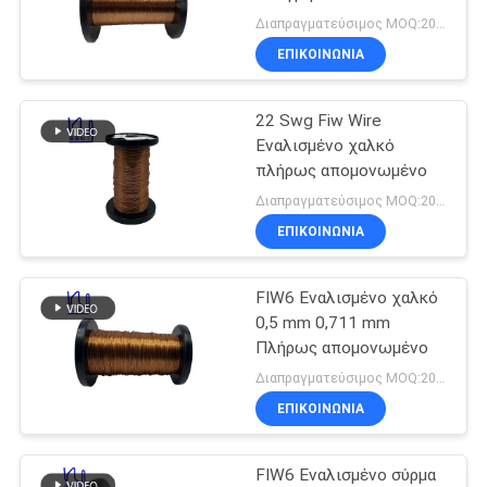
χαλκού
καλωδίων χαλκού υψηλή
ΑΠΌΣΠΑΣΜΑ
Διαπραγματεύσιμος MOQ:20 κλ
τάση
ΕΠΙΚΟΙΝΩΝΙΑ
520
SITEMAP
22 Swg Fiw Wire
Καλώδιο Litz Ustc
Εναλισμένο χαλκό
PRIVACY
πλήρως απομονωμένο
POLICY
Διαπραγματεύσιμος MOQ:20 κλ
ΕΠΙΚΟΙΝΩΝΙΑ
FIW6 Εναλισμένο χαλκό
67
0,5 mm 0,711 mm
Πλήρως απομονωμένο
Καλώδιο FIW
Διαπραγματεύσιμος MOQ:20 κλ
ΕΠΙΚΟΙΝΩΝΙΑ
FIW6 Εναλισμένο σύρμα