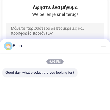
17
Αφήστε ένα μήνυμα
Φίλτρο
We bellen je snel terug!
ηλεκτροφόρων
καλωδίων
Echo
17
9:01 PM
Μετασχηματιστής
Good day, what product are you looking for?
τρόπου διακοπτών
Λαϊκή κατηγορία
Όλα
Σμαλτωμένο 
Ορθογώνιο 
Καλώδιο Χαλκού
Καλώδιο Χαλκού
50