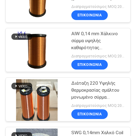
χαλκού
μαγνητικό σύρμα
ΑΠΌΣΠΑΣΜΑ
Διαπραγματεύσιμος MOQ:20 κιλά
ΕΠΙΚΟΙΝΩΝΙΑ
520
SITEMAP
ΑΙW 0,14 mm Χάλκινο
Καλώδιο Litz Ustc
σύρμα υψηλής
PRIVACY
καθαρότητας
Απομονωμένο Στερεό
POLICY
Διαπραγματεύσιμος MOQ:20 κιλά
σμάλτο
ΕΠΙΚΟΙΝΩΝΙΑ
Διάταξη 220 Υψηλής
67
θερμοκρασίας σμάλτου
μονωμένο σύρμα
Καλώδιο FIW
περιτύλιξης χαλκού 0,14
Διαπραγματεύσιμος MOQ:20 κιλά
mm
ΕΠΙΚΟΙΝΩΝΙΑ
SWG 0,14mm Χαλκό Coil