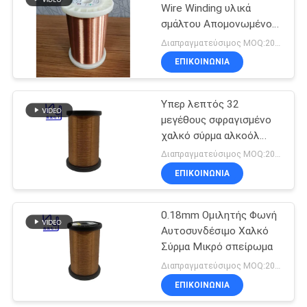
Wire Winding υλικά
σμάλτου Απομονωμένο
219
στερεό IEC / JIS / NEMA
Διαπραγματεύσιμος MOQ:20 κιλά
1000
Μόνο συνδέοντας
ΕΠΙΚΟΙΝΩΝΙΑ
καλώδιο
Υπερ λεπτός 32
μεγέθους σφραγισμένο
χαλκό σύρμα αλκοόλ
αυτοκόλλητο για ήχο
Διαπραγματεύσιμος MOQ:20kg
ΕΠΙΚΟΙΝΩΝΙΑ
326
Καλώδιο Litz
0.18mm Ομιλητής Φωνή
Αυτοσυνδέσιμο Χαλκό
χαλκού
Σύρμα Μικρό σπείρωμα
Διαπραγματεύσιμος MOQ:20kg
ΕΠΙΚΟΙΝΩΝΙΑ