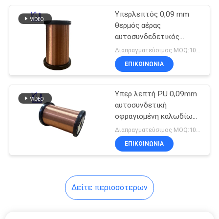
Υπερλεπτός 0,09 mm
254
θερμός αέρας
Μονωμένο
αυτοσυνδεδετικός
σφραγισμένος σύρμα
Διαπραγματεύσιμος MOQ:10 κιλά
τριπλάσιο καλώδιο
χαλκού στερεός αγωγός
ΕΠΙΚΟΙΝΩΝΙΑ
Υπερ λεπτή PU 0,09mm
αυτοσυνδετική
σφραγισμένη καλωδίωση
87
χαλκού
Διαπραγματεύσιμος MOQ:10 κιλά
Καλώδιο σπειρών
ΕΠΙΚΟΙΝΩΝΙΑ
φωνής
Δείτε περισσότερων