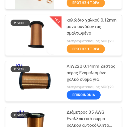
ΕΡΏΤΗΣΗ ΤΏΡΑ
ΠΟΙΟΤΙΚΌΣ
HOT
καλώδιο χαλκού 0.12mm
ΈΛΕΓΧΟΣ
194
μόνο συνδέοντας
σμαλτωμένο
ΜΑΣ
Καλώδιο μαγνητών
Διαπραγματεύσιμος MOQ:20 χιλιόγραμμο/χιλιόγραμμα
ΕΛΆΤΕ
ΕΡΏΤΗΣΗ ΤΏΡΑ
ΣΕ
AIW220 0,14mm Ζεστός
ΕΠΑΦΉ
αέρας Εναμελισμένο
ΜΕ
χαλκό σύρμα για
201
ηλεκτρική
Διαπραγματεύσιμος MOQ:20 κιλά
Εξαιρετικά
ΕΙΔΉΣΕΙΣ
ΕΠΙΚΟΙΝΩΝΙΑ
σμαλτωμένο
Διάμετρος 35 AWG
ΖΗΤΉΣΤΕ
πρόστιμο καλώδιο
Εναλλακτικό σύρμα
ΈΝΑ
χαλκού αυτοκόλλητο