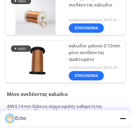
συνδέοντας καλώδιο
Διαπραγματεύσιμος MOQ:Διαφορετικοί τύποι με το differet MOQ
ΕΠΙΚΟΙΝΩΝΙΑ
καλώδιο χαλκού 0.12mm
μόνο συνδέοντας
σμαλτωμένο
Διαπραγματεύσιμος MOQ:20 χιλιόγραμμο/χιλιόγραμμα
ΕΠΙΚΟΙΝΩΝΙΑ
Μόνο συνδέοντας καλώδιο
ΑΙW 0,14 mm Χάλκινο σύρμα υψηλής καθαρότητας
Απομονωμένο Στερεό σμάλτο
Echo
AIW220 0,14mm Ζεστός αέρας Εναμελισμένο χαλκό σύρμα για
ηλεκτρική