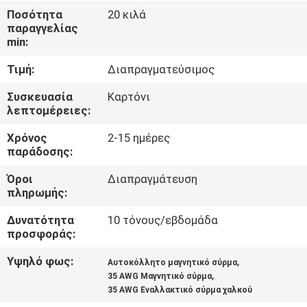
Ποσότητα
20 κιλά
ΠΟΙΟΤΙΚΌΣ
παραγγελίας
min:
ΈΛΕΓΧΟΣ
Τιμή:
Διαπραγματεύσιμος
ΜΑΣ
Συσκευασία
Καρτόνι
λεπτομέρειες:
ΕΛΆΤΕ
Χρόνος
2-15 ημέρες
ΣΕ
παράδοσης:
ΕΠΑΦΉ
Όροι
Διαπραγμάτευση
ΜΕ
πληρωμής:
Δυνατότητα
10 τόνους/εβδομάδα
ΕΙΔΉΣΕΙΣ
προσφοράς:
Υψηλό φως:
,
Αυτοκόλλητο μαγνητικό σύρμα
ΖΗΤΉΣΤΕ
,
35 AWG Μαγνητικό σύρμα
35 AWG Εναλλακτικό σύρμα χαλκού
ΈΝΑ