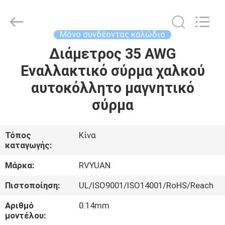
Tianjin
Ruiyuan
Electric
Material
Co,.Ltd.
Μόνο συνδέοντας καλώδιο
All
Rights
Reserved.
Διάμετρος 35 AWG
ΣΠΊΤΙ
Εναλλακτικό σύρμα χαλκού
ΠΡΟΪΌΝΤΑ
αυτοκόλλητο μαγνητικό
σύρμα
ΒΊΝΤΕΟ
Τόπος
Κίνα
καταγωγής:
ΠΕΡΊΠΟΥ
ΕΜΕΊΣ
Μάρκα:
RVYUAN
Πιστοποίηση:
UL/ISO9001/ISO14001/RoHS/Reach
ΓΎΡΟΣ
Αριθμό
0.14mm
ΕΡΓΟΣΤΑΣΊΩΝ
μοντέλου: