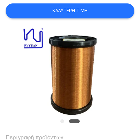
ΑΠΌΣΠΑΣΜΑ
ΚΑΛΎΤΕΡΗ ΤΙΜΉ
SITEMAP
PRIVACY
POLICY
Περιγραφή προϊόντων