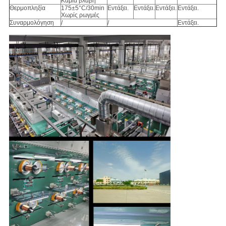
Καμία βλάβη
Θερμοπληξία
175±5°C/30min
Εντάξει.
Εντάξει.
Εντάξει.
Εντάξει.
Χωρίς ρωγμές
Συναρμολόγηση
/
/
Εντάξει.