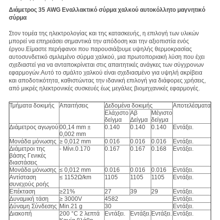
Διάμετρος 35 AWG Εναλλακτικό σύρμα χαλκού αυτοκόλλητο μαγνητικό
σύρμα
Στον τομέα της ηλεκτρολογίας και της κατασκευής, η επιλογή των υλικών
μπορεί να επηρεάσει σημαντικά την απόδοση και την αξιοπιστία ενός
έργου.Είμαστε περήφανοι που παρουσιάζουμε υψηλής θερμοκρασίας
αυτοσυνδετικό σμιλεμένο σύρμα χαλκού, μια πρωτοποριακή λύση που έχει
σχεδιαστεί για να ανταποκρίνεται στις απαιτητικές ανάγκες των σύγχρονων
εφαρμογών.Αυτό το σμάλτο χαλκού είναι σχεδιασμένο για υψηλή ακρίβεια
και αποδοτικότητα, καθιστώντας την ιδανική επιλογή για διάφορες χρήσεις,
από μικρές ηλεκτρονικές συσκευές έως μεγάλες βιομηχανικές εφαρμογές.
Τμήματα δοκιμής
Απαιτήσεις
Δεδομένα δοκιμής
Αποτελέσματα
Ελάχιστο
Αβ
Μέγιστο
δείγμα
Δείγμα
δείγμα
Διάμετρος αγωγού
00,14 mm ±
0.140
0.140
0.140
Εντάξει.
0,002 mm
Μονάδα μόνωσης
≥ 0,012 mm
0.016
0.016
0.016
Εντάξει.
Διάμετροι της
- Μίνι.0.170
0.167
0.167
0.168
Εντάξει.
βάσης Γενικές
διαστάσεις
Μονάδα μόνωσης
≤ 0,012 mm
0.016
0.016
0.016
Εντάξει.
Αντίσταση
≤ 1152Ω/km
1105
1105
1105
Εντάξει.
συνεχούς ροής
Επέκταση
≥21%
27
39
29
Εντάξει.
Δυναμική τάση
≥ 3000V
4582
Εντάξει.
Δύναμη Σύνδεσης
Min.21 g
30
Εντάξει.
Διακοπή
200 °C 2 λεπτά
Εντάξει.
Εντάξει.
Εντάξει.
Εντάξει.