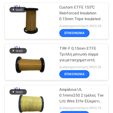
Custom ETFE 155℃
254
Reinforced Insulation
Μονωμένο
0.15mm Tripe Insulated
Wire
Διαπραγματεύσιμος MOQ:3000 μέτρο
τριπλάσιο καλώδιο
ΕΠΙΚΟΙΝΩΝΙΑ
TIW-F 0,15mm ETFE
Τριπλή μόνωση σύρμα
για μετασχηματιστή
87
Διαπραγματεύσιμος MOQ:3000 μέτρο
Καλώδιο σπειρών
ΕΠΙΚΟΙΝΩΝΙΑ
φωνής
Ασφάλεια UL
0.1mmx250 Στρέλες Tiw
Litz Wire Etfe Εξαιρετική
Επικάλυψη
Διαπραγματεύσιμος MOQ:1000 μέτρα