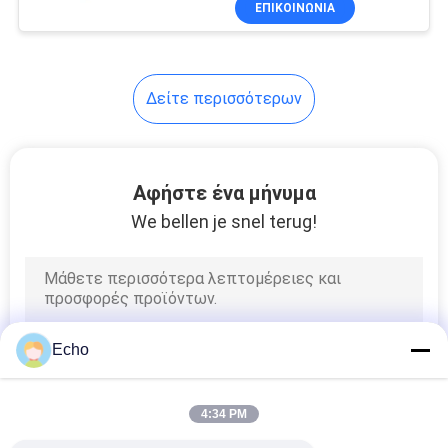
ΕΠΙΚΟΙΝΩΝΙΑ
17
Φίλτρο
ηλεκτροφόρων
Δείτε περισσότερων
καλωδίων
Αφήστε ένα μήνυμα
We bellen je snel terug!
17
Μετασχηματιστής
τρόπου διακοπτών
Echo
4:34 PM
50