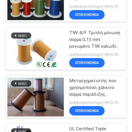
χαλκού
ΑΠΌΣΠΑΣΜΑ
Διαπραγματεύσιμος MOQ:3000 μέτρο
ΕΠΙΚΟΙΝΩΝΙΑ
522
SITEMAP
TIW-B/F Τριπλή μόνωση
Καλώδιο Litz Ustc
σύρμα 0,15 mm
PRIVACY
μονωμένο TIW καλώδιο
για μετασχηματιστή
POLICY
Διαπραγματεύσιμος MOQ:3000 μέτρο
ΕΠΙΚΟΙΝΩΝΙΑ
Μετασχηματιστής που
67
χρησιμοποιεί χάλκινο
σύρμα περιέλιξης
Καλώδιο FIW
τριπλής μόνωσης TIW-B
Διαπραγματεύσιμος MOQ:3000 μέτρο
ΕΠΙΚΟΙΝΩΝΙΑ
UL Certified Triple