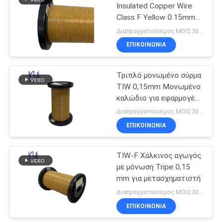
Insulated Copper Wire
Class F Yellow 0.15mm
219
Insulated TIW Wire
Διαπραγματεύσιμος MOQ:3000 μέτρο
Μόνο συνδέοντας
ΕΠΙΚΟΙΝΩΝΙΑ
καλώδιο
Τριπλό μονωμένο σύρμα
TIW 0,15mm Μονωμένο
καλώδιο για εφαρμογές
υψηλής τάσης
Διαπραγματεύσιμος MOQ:3000 μέτρο
ΕΠΙΚΟΙΝΩΝΙΑ
326
Καλώδιο Litz
TIW-F Χάλκινος αγωγός
με μόνωση Tripe 0,15
χαλκού
mm για μετασχηματιστή
Διαπραγματεύσιμος MOQ:3000 μέτρο
ΕΠΙΚΟΙΝΩΝΙΑ