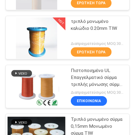
ΕΡΏΤΗΣΗ ΤΏΡΑ
ΠΟΙΟΤΙΚΌΣ
HOT
τριπλό μονωμένο
ΈΛΕΓΧΟΣ
194
καλώδιο 0.20mm TIW
ΜΑΣ
Καλώδιο μαγνητών
Διαπραγματεύσιμος MOQ:3000 μέτρα
ΕΛΆΤΕ
ΕΡΏΤΗΣΗ ΤΏΡΑ
ΣΕ
Πιστοποιημένο UL
ΕΠΑΦΉ
Επαγγελματικό σύρμα
ΜΕ
τριπλής μόνωσης σύρμα
201
περιέλιξης χαλκού TIW
Διαπραγματεύσιμος MOQ:3000 μέτρο
για μετασχηματιστές
Εξαιρετικά
ΕΙΔΉΣΕΙΣ
ΕΠΙΚΟΙΝΩΝΙΑ
σμαλτωμένο
Τριπλό μονωμένο σύρμα
ΖΗΤΉΣΤΕ
πρόστιμο καλώδιο
0,15mm Μονωμένο
ΈΝΑ
σύρμα TIW