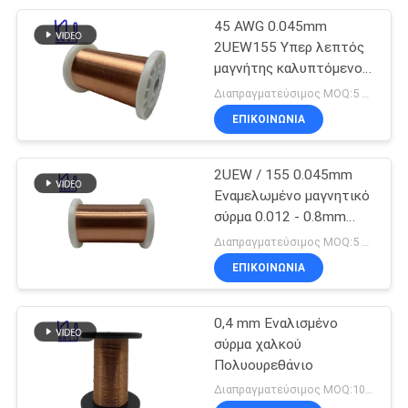
45 AWG 0.045mm
254
2UEW155 Υπερ λεπτός
Μονωμένο
μαγνήτης καλυπτόμενο
με νήμα σμάλτου
Διαπραγματεύσιμος MOQ:5 κιλά
τριπλάσιο καλώδιο
ΕΠΙΚΟΙΝΩΝΙΑ
2UEW / 155 0.045mm
Εναμελωμένο μαγνητικό
σύρμα 0.012 - 0.8mm
87
Generator Copper Wire
Διαπραγματεύσιμος MOQ:5 κιλά
Καλώδιο σπειρών
ΕΠΙΚΟΙΝΩΝΙΑ
φωνής
0,4 mm Εναλισμένο
σύρμα χαλκού
Πολυουρεθάνιο
Διαπραγματεύσιμος MOQ:10 κιλά