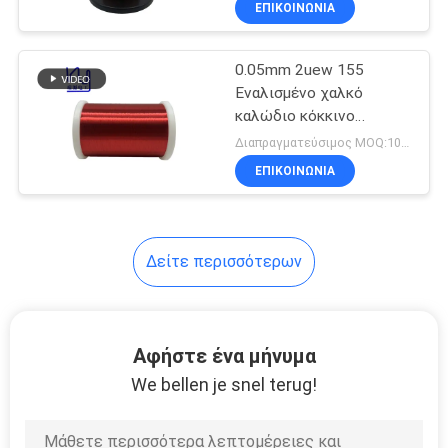
ΕΠΙΚΟΙΝΩΝΙΑ
17
Φίλτρο
0.05mm 2uew 155
ηλεκτροφόρων
Εναλισμένο χαλκό
καλώδιο κόκκινο
καλωδίων
μαγνήτης περιτύλιγμα
Διαπραγματεύσιμος MOQ:10 κιλά
ΕΠΙΚΟΙΝΩΝΙΑ
17
Δείτε περισσότερων
Μετασχηματιστής
τρόπου διακοπτών
Αφήστε ένα μήνυμα
We bellen je snel terug!
50