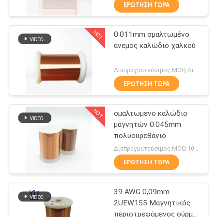
ΕΡΏΤΗΣΗ ΤΏΡΑ
ΠΟΙΟΤΙΚΌΣ
HOT
0.011mm σμαλτωμένο
ΈΛΕΓΧΟΣ
194
άνεμος καλώδιο χαλκού
ΜΑΣ
Καλώδιο μαγνητών
Διαπραγματεύσιμος MOQ:Διαφορετικοί τύποι με το differet MOQ
ΕΛΆΤΕ
ΕΡΏΤΗΣΗ ΤΏΡΑ
ΣΕ
HOT
σμαλτωμένο καλώδιο
ΕΠΑΦΉ
μαγνητών 0.045mm
ΜΕ
πολυουρεθάνιο
201
Διαπραγματεύσιμος MOQ:10kg
Εξαιρετικά
ΕΙΔΉΣΕΙΣ
ΕΡΏΤΗΣΗ ΤΏΡΑ
σμαλτωμένο
39 AWG 0,09mm
ΖΗΤΉΣΤΕ
πρόστιμο καλώδιο
2UEW155 Μαγνητικός
ΈΝΑ
περιστρεφόμενος σύρμα