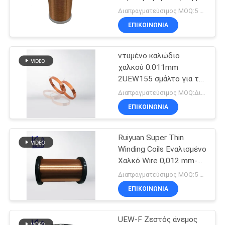
χαλκού
σμάλτου Απομονωμένος
ΑΠΌΣΠΑΣΜΑ
Διαπραγματεύσιμος MOQ:5 κιλά
αγωγός χαλκού
ΕΠΙΚΟΙΝΩΝΙΑ
520
SITEMAP
ντυμένο καλώδιο
Καλώδιο Litz Ustc
χαλκού 0.011mm
PRIVACY
2UEW155 σμάλτο για το
τύλιγμα μηχανών
POLICY
Διαπραγματεύσιμος MOQ:Διαφορετικοί τύποι με το differet MOQ
ΕΠΙΚΟΙΝΩΝΙΑ
Ruiyuan Super Thin
67
Winding Coils Εναλισμένο
Χαλκό Wire 0,012 mm-
Καλώδιο FIW
0,08 mm
Διαπραγματεύσιμος MOQ:5 κιλά
ΕΠΙΚΟΙΝΩΝΙΑ
UEW-F Ζεστός άνεμος