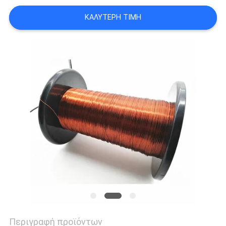
ΑΠΌΣΠΑΣΜΑ
ΚΑΛΎΤΕΡΗ ΤΙΜΉ
SITEMAP
PRIVACY
POLICY
Περιγραφή προϊόντων