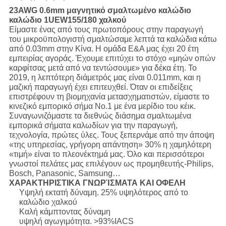
23AWG 0.6mm μαγνητικό σμαλτωμένο καλώδιο
καλώδιο 1UEW155/180 χαλκού
Είμαστε ένας από τους πρωτοπόρους στην παραγωγή
του μικροϋπολογιστή σμαλτώσαμε λεπτά τα καλώδια κάτω
από 0.03mm στην Κίνα. Η ομάδα Ε&Α μας έχει 20 έτη
εμπειρίας αγοράς. Έχουμε επιτύχει το στόχο «μηών οπών
καρφίτσας μετά από να τεντώσουμε» για δέκα έτη. Το
2019, η λεπτότερη διάμετρός μας είναι 0.011mm, και η
μαζική παραγωγή έχει επιτευχθεί. Όταν οι επιδείξεις
επιστρέφουν τη βιομηχανία μετασχηματιστών, είμαστε το
κινεζικό εμπορικό σήμα No.1 με ένα μερίδιο του κέικ.
Συναγωνιζόμαστε τα διεθνώς διάσημα σμαλτωμένα
εμπορικά σήματα καλωδίων για την παραγωγή,
τεχνολογία, πρώτες ύλες. Τους ξεπερνάμε από την άποψη
«της υπηρεσίας, γρήγορη απάντηση» 30% η χαμηλότερη
«τιμή» είναι το πλεονέκτημά μας. Όλο και περισσότεροι
γνωστοί πελάτες μας επιλέγουν ως προμηθευτής-Philips,
Bosch, Panasonic, Samsung…
ΧΑΡΑΚΤΗΡΙΣΤΙΚΑ ΓΝΩΡΊΣΜΑΤΑ ΚΑΙ ΟΦΕΛΗ
Υψηλή εκτατή δύναμη. 25% υψηλότερος από το
καλώδιο χαλκού
Καλή κάμπτοντας δύναμη
υψηλή αγωγιμότητα. >93%IACS