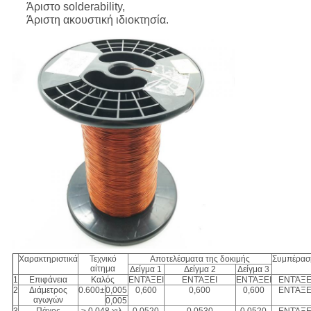
Άριστο solderability,
Άριστη ακουστική ιδιοκτησία.
Χαρακτηριστικά
Τεχνικό
Αποτελέσματα της δοκιμής
Συμπέρασ
αίτημα
Δείγμα 1
Δείγμα 2
Δείγμα 3
1
Επιφάνεια
Καλός
ΕΝΤΆΞΕΙ
ΕΝΤΆΞΕΙ
ΕΝΤΆΞΕΙ
ΕΝΤΆΞΕ
2
Διάμετρος
0.600±
0,005
0,600
0,600
0,600
ΕΝΤΆΞΕ
αγωγών
0,005