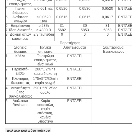
3
Πάχος
≥ 0,048 χιλ.
0,0520
0,0530
0,0520
ΕΝΤΆΞΕ
επιστρώματος
4
Γενική
≤ 0,661 χιλ.
0,6520
0,6530
0,6520
ΕΝΤΆΞΕ
διάμετρος
5
Αντίσταση
≤ 0,0620
0,0616
0,0615
0,0617
ΕΝΤΆΞΕ
αγωγών
Ω/m
6
Επιμήκυνση
≥ 28%
31
30
31
ΕΝΤΆΞΕ
7
Τάση διακοπής
≥ 4300 Β
5682
5853
5858
ΕΝΤΆΞΕ
8
Δοκιμή οπών
≤ 3 faults/5m
0
0
0
ΕΝΤΆΞΕ
καρφίτσας
Παρατήρηση:
Στοιχεία
Τεχνικά
Αποτελέσματα
Συμπέρασμα:
δοκιμής
αιτήματα
Εγκεκριμένος
1
Κόλλα
Το στρώμα
ΕΝΤΆΞΕΙ
επιστρώματος
είναι καλό
2
Περικοπή-
200℃ 2mins
ΕΝΤΆΞΕΙ
μέσω
καμία διακοπή
3
Κλονισμός
175±5℃/30min
ΕΝΤΆΞΕΙ
θερμότητας
καμία ρωγμή
4
Δυνατότητα
390± 5℃ 2Sec
ΕΝΤΆΞΕΙ
ύλης
ομαλό
συγκολλήσεως
5
Διαλυτικό
Καμία
ΕΝΤΆΞΕΙ
Resistanc
φουσκάλα,
καμία
επέκταση,
κανένα
υπόστεγο
μαλακό καλώδιο χαλκού