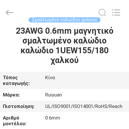
Tianjin
Ruiyuan
Electric
Material
Co,.Ltd.
Σμαλτωμένο καλώδιο χαλκού
All
Rights
Reserved.
23AWG 0.6mm μαγνητικό
ΣΠΊΤΙ
σμαλτωμένο καλώδιο
ΠΡΟΪΌΝΤΑ
καλώδιο 1UEW155/180
χαλκού
ΒΊΝΤΕΟ
Τόπος
Κίνα
καταγωγής:
ΠΕΡΊΠΟΥ
ΕΜΕΊΣ
Μάρκα:
Ruiyuan
Πιστοποίηση:
UL/ISO9001/ISO14001/RoHS/Reach
ΓΎΡΟΣ
Αριθμό
0.6mm
ΕΡΓΟΣΤΑΣΊΩΝ
μοντέλου: