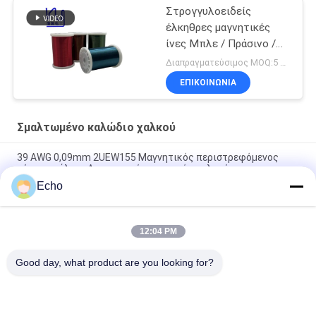
Στρογγυλοειδείς
έλκηθρες μαγνητικές
ίνες Μπλε / Πράσινο /
Κόκκινο / Καφέ χρώμα
Διαπραγματεύσιμος MOQ:5 κιλά
ΕΠΙΚΟΙΝΩΝΙΑ
Σμαλτωμένο καλώδιο χαλκού
39 AWG 0,09mm 2UEW155 Μαγνητικός περιστρεφόμενος
σύρμα σμάλτου Απομονωμένος αγωγός χαλκού
Echo
ντυμένο καλώδιο χαλκού 0.011mm 2UEW155 σμάλτο για το
τύλιγμα μηχανών
12:04 PM
Ruiyuan Super Thin Winding Coils Εναλισμένο Χαλκό Wire
0,012 mm-0,08 mm
Good day, what product are you looking for?
Λαϊκή κατηγορία
Όλα