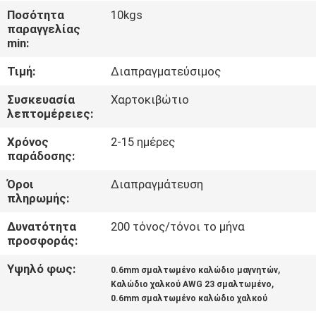
Ποσότητα
10kgs
ΠΟΙΟΤΙΚΌΣ
παραγγελίας
min:
ΈΛΕΓΧΟΣ
Τιμή:
Διαπραγματεύσιμος
ΜΑΣ
Συσκευασία
Χαρτοκιβώτιο
λεπτομέρειες:
ΕΛΆΤΕ
Χρόνος
2-15 ημέρες
ΣΕ
παράδοσης:
ΕΠΑΦΉ
Όροι
Διαπραγμάτευση
ΜΕ
πληρωμής:
Δυνατότητα
200 τόνος/τόνοι το μήνα
ΕΙΔΉΣΕΙΣ
προσφοράς:
Υψηλό φως:
,
0.6mm σμαλτωμένο καλώδιο μαγνητών
ΖΗΤΉΣΤΕ
,
Καλώδιο χαλκού AWG 23 σμαλτωμένο
0.6mm σμαλτωμένο καλώδιο χαλκού
ΈΝΑ