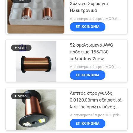
Χάλκινο Σύρμα για
Ηλεκτρονικά
219
Διαπραγματεύσιμος MOQ:Διαφορετικοί τύποι με το differet MOQ
Μόνο συνδέοντας
ΕΠΙΚΟΙΝΩΝΙΑ
καλώδιο
52 σμαλτωμένο AWG
πρόστιμο 155/180
καλωδίων 2uew
τυλίγματος χαλκού
Διαπραγματεύσιμος MOQ:1 κιλό
εξαιρετικά
ΕΠΙΚΟΙΝΩΝΙΑ
326
Καλώδιο Litz
Λεπτός στρογγυλός
0.0120.08mm εξαιρετικά
χαλκού
λεπτός σμαλτωμένος
χαλκού τύπος αγωγών
Διαπραγματεύσιμος MOQ:2kgs
καλωδίων στερεός
ΕΠΙΚΟΙΝΩΝΙΑ