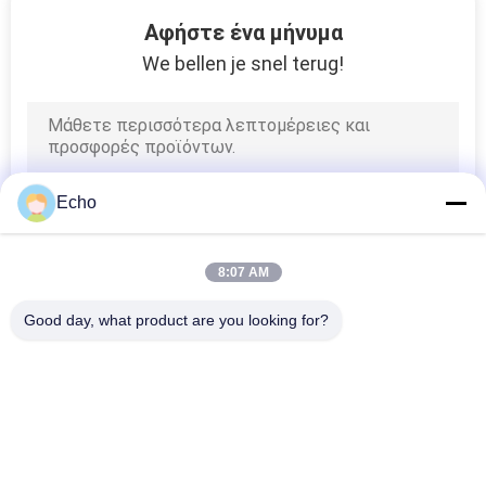
17
Αφήστε ένα μήνυμα
Φίλτρο
We bellen je snel terug!
ηλεκτροφόρων
καλωδίων
Echo
17
8:07 AM
Μετασχηματιστής
Good day, what product are you looking for?
τρόπου διακοπτών
Λαϊκή κατηγορία
Όλα
Σμαλτωμένο 
Ορθογώνιο 
Καλώδιο Χαλκού
Καλώδιο Χαλκού
50