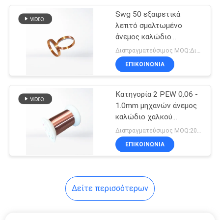
Swg 50 εξαιρετικά
254
λεπτό σμαλτωμένο
Μονωμένο
άνεμος καλώδιο
μαγνητών καλωδίων
Διαπραγματεύσιμος MOQ:Διαφορετικοί τύποι με το differet MOQ
τριπλάσιο καλώδιο
χαλκού για την οθόνη
ΕΠΙΚΟΙΝΩΝΙΑ
αφής/τον αισθητήρα
Κατηγορία 2 PEW 0,06 -
1.0mm μηχανών άνεμος
καλώδιο χαλκού
87
μαγνητών καλωδίων
Διαπραγματεύσιμος MOQ:20 κιλά
Καλώδιο σπειρών
ντυμένο σμάλτο
ΕΠΙΚΟΙΝΩΝΙΑ
φωνής
Δείτε περισσότερων