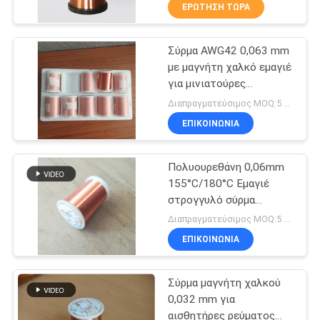
ΕΡΏΤΗΣΗ ΤΏΡΑ
ΠΟΙΟΤΙΚΌΣ
Σύρμα AWG42 0,063 mm
ΈΛΕΓΧΟΣ
194
με μαγνήτη χαλκό εμαγιέ
για μινιατούρες
ΜΑΣ
Καλώδιο μαγνητών
μετασχηματιστές RF
Διαπραγματεύσιμος MOQ:5 κιλά/κιλά
ΕΛΆΤΕ
ΕΠΙΚΟΙΝΩΝΙΑ
ΣΕ
Πολυουρεθάνη 0,06mm
ΕΠΑΦΉ
155°C/180°C Εμαγιέ
ΜΕ
στρογγυλό σύρμα
201
χαλκού για στερεό
Διαπραγματεύσιμος MOQ:5 κιλά
μονωμένο χαλκό υψηλής
Εξαιρετικά
ΕΙΔΉΣΕΙΣ
ΕΠΙΚΟΙΝΩΝΙΑ
καθαρότητας
σμαλτωμένο
Σύρμα μαγνήτη χαλκού
ΖΗΤΉΣΤΕ
πρόστιμο καλώδιο
0,032 mm για
ΈΝΑ
αισθητήρες ρεύματος