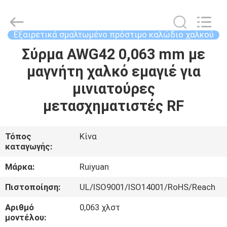
Tianjin
Ruiyuan
Electric
Material
Co,.Ltd.
Εξαιρετικά σμαλτωμένο πρόστιμο καλώδιο χαλκού
All
Rights
Reserved.
Σύρμα AWG42 0,063 mm με
ΣΠΊΤΙ
μαγνήτη χαλκό εμαγιέ για
ΠΡΟΪΌΝΤΑ
μινιατούρες
μετασχηματιστές RF
ΒΊΝΤΕΟ
Τόπος
Κίνα
καταγωγής:
ΠΕΡΊΠΟΥ
ΕΜΕΊΣ
Μάρκα:
Ruiyuan
Πιστοποίηση:
UL/ISO9001/ISO14001/RoHS/Reach
ΓΎΡΟΣ
Αριθμό
0,063 χλστ
ΕΡΓΟΣΤΑΣΊΩΝ
μοντέλου: