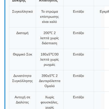
Δοκιμής
Απαιτήσεις
Συγκολλητικό
Το στρώμα
Εντάξει
Εγκρί
επίστρωσης
είναι καλό
Διατομή
200℃ 2
Εντάξει
λεπτά χωρίς
διάσπαση
Θερμικό Σοκ
180±5℃/30
Εντάξει
λεπτά χωρίς
ρωγμές
Δυνατότητα
390±5℃ 2
Εντάξει
Συγκόλλησης
Δευτερόλεπτα
Ομαλό
Αντοχή σε
Χωρίς
Εντάξει
Διαλύτες
φουσκάλες,
χωρίς