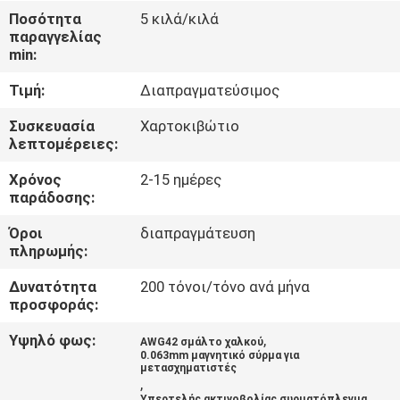
Ποσότητα
5 κιλά/κιλά
ΠΟΙΟΤΙΚΌΣ
παραγγελίας
min:
ΈΛΕΓΧΟΣ
Τιμή:
Διαπραγματεύσιμος
ΜΑΣ
Συσκευασία
Χαρτοκιβώτιο
λεπτομέρειες:
ΕΛΆΤΕ
Χρόνος
2-15 ημέρες
ΣΕ
παράδοσης:
ΕΠΑΦΉ
Όροι
διαπραγμάτευση
ΜΕ
πληρωμής:
Δυνατότητα
200 τόνοι/τόνο ανά μήνα
ΕΙΔΉΣΕΙΣ
προσφοράς:
Υψηλό φως:
,
AWG42 σμάλτο χαλκού
ΖΗΤΉΣΤΕ
0.063mm μαγνητικό σύρμα για
μετασχηματιστές
,
ΈΝΑ
Υπερτελής ακτινοβολίας συρματόπλεγμα