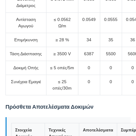
Διάμετρος
Αντίσταση
≤ 0.0562
0.0549
0.0555
0.05
Αγωγού
Ω/m
Επιμήκυνση
≥ 28 %
34
35
36
Τάση Διάσπασης
≥ 3500 V
6387
5500
560
Δοκιμή Οπής
≤ 5 οπές/5m
0
0
0
Συνέχεια Εμαγιέ
≤ 25
0
0
0
οπές/30m
Πρόσθετα Αποτελέσματα Δοκιμών
Στοιχεία
Τεχνικές
Αποτελέσματα
Συμπέ