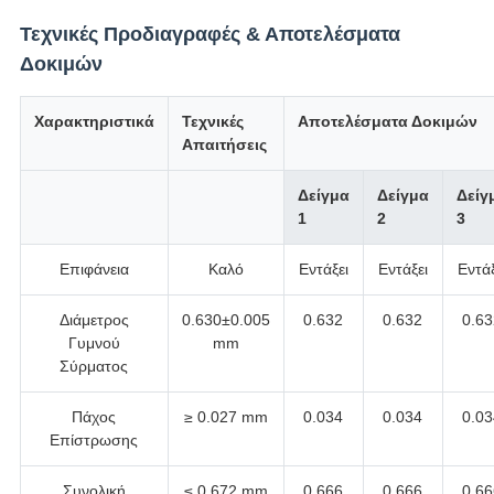
Τεχνικές Προδιαγραφές & Αποτελέσματα
Δοκιμών
Χαρακτηριστικά
Τεχνικές
Αποτελέσματα Δοκιμών
Απαιτήσεις
Δείγμα
Δείγμα
Δείγ
1
2
3
Επιφάνεια
Καλό
Εντάξει
Εντάξει
Εντάξ
Διάμετρος
0.630±0.005
0.632
0.632
0.6
Γυμνού
mm
Σύρματος
Πάχος
≥ 0.027 mm
0.034
0.034
0.0
Επίστρωσης
Συνολική
≤ 0.672 mm
0.666
0.666
0.6