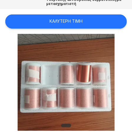
μετασχηματιστή
ΑΠΌΣΠΑΣΜΑ
ΚΑΛΎΤΕΡΗ ΤΙΜΉ
SITEMAP
PRIVACY
POLICY