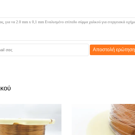
Αποστολή ερώτηση
λκού