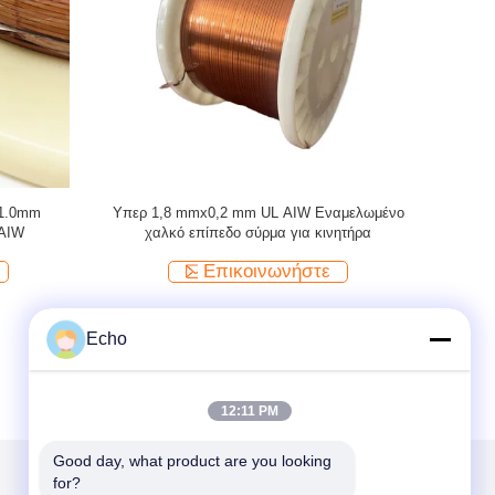
θογώνια /
AIW220 Υψηλή θερμοκρασία 0.2mmx4.0mm
UEW 180 
νο χαλκό
Εναλισμένο επίπεδο σύρμα περιτύλιξης
μαγνητώ
χαλκού
Επικοινωνήστε
Echo
12:11 PM
Good day, what product are you looking 
for?