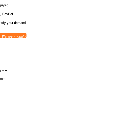
ημέρες
Τ, PayPal
tisfy your demand
Επικοινωνήστε
0 mm
 mm