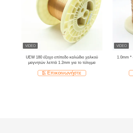
αμελωμένο
UEWH Υπερ λεπτές 1,5 mmx0,1 mm
Προσαρμο
ητήρα
ορθογώνιες σμιλεμένες σχοινίτες χαλκού για
σφραγισμέν
τυλιγμό
Επικοινωνήστε