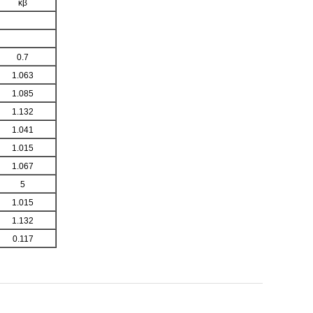
κβ
0.7
1.063
1.085
1.132
1.041
1.015
1.067
5
1.015
1.132
0.117