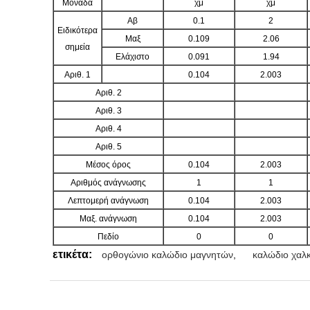
Μονάδα
χμ
χμ
Αβ
0.1
2
Ειδικότερα
Μαξ
0.109
2.06
σημεία
Ελάχιστο
0.091
1.94
Αριθ. 1
0.104
2.003
Αριθ. 2
Αριθ. 3
Αριθ. 4
Αριθ. 5
Μέσος όρος
0.104
2.003
Αριθμός ανάγνωσης
1
1
Λεπτομερή ανάγνωση
0.104
2.003
Μαξ. ανάγνωση
0.104
2.003
Πεδίο
0
0
ετικέτα:
ορθογώνιο καλώδιο μαγνητών
,
καλώδιο χαλ