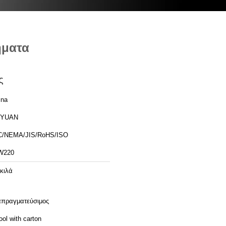
ήματα
ς
ina
YUAN
C/NEMA/JIS/RoHS/ISO
W220
 κιλά
απραγματεύσιμος
ol with carton