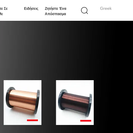
Greek
τε Σε
Ειδήσεις
Ζητήστε Ένα
Με
Απόσπασμα