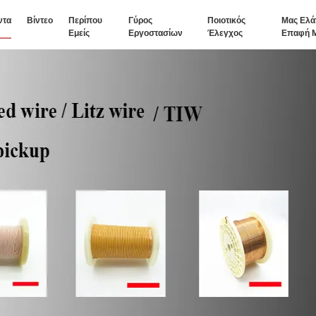
ντα
Βίντεο
Περίπου
Γύρος
Ποιοτικός
Μας Ελά
Εμείς
Εργοστασίων
Έλεγχος
Επαφή 