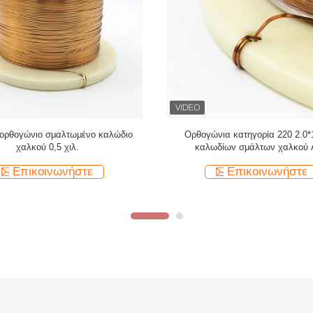
σμένο υψηλής ποιότητας επίπεδο
0.1mm Υπερτελής σφραγισμένη ορ
ο σύρμα χαλκού ορθογώνιο σύρμα
επίπεδη μαγνήτης περιστρεφόμε
χαλκού για ήχο
σύρμα μονωμένο στερεό
Επικοινωνήστε
Επικοινωνήστε