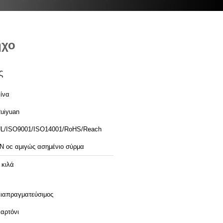
ήχο
ς
ίνα
uiyuan
L/ISO9001/ISO14001/RoHS/Reach
N oc αμιγώς ασημένιο σύρμα
 κιλά
ιαπραγματεύσιμος
αρτόνι