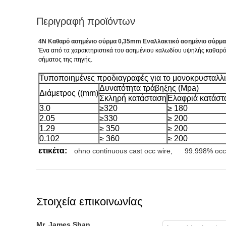
Περιγραφή προϊόντων
4N Καθαρό ασημένιο σύρμα 0,35mm Εναλλακτικό ασημένιο σύρμα 
Ένα από τα χαρακτηριστικά του ασημένιου καλωδίου υψηλής καθαρότητ
σήματος της πηγής.
Τυποποιημένες προδιαγραφές για το μονοκρυσταλλι
Δυνατότητα τράβηξης (Mpa)
Διάμετρος ((mm)
Σκληρή κατάσταση
Ελαφριά κατάστ
3.0
≥320
≥ 180
2.05
≥330
≥ 200
1.29
≥ 350
≥ 200
0.102
≥ 360
≥ 200
ετικέτα:
ohno continuous cast occ wire
,
99.998% occ 
Στοιχεία επικοινωνίας
Mr. James Shan