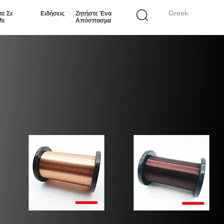
Greek
τε Σε
Ειδήσεις
Ζητήστε Ένα
Με
Απόσπασμα