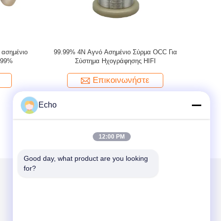
,99% καθαρό
Τάξη 155 6N 99,9999% OCC 0,15 mm Υψηλής
ρμα για ήχο
καθαρότητας Εναλλακτικό
νήστε
Επικοινωνήστε
Echo
12:00 PM
Good day, what product are you looking 
for?
Στείλτε μας μήνυμα