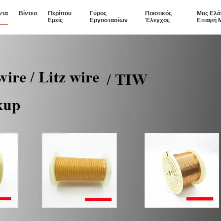
ντα
Βίντεο
Περίπου
Γύρος
Ποιοτικός
Μας Ελά
Εμείς
Εργοστασίων
Έλεγχος
Επαφή 