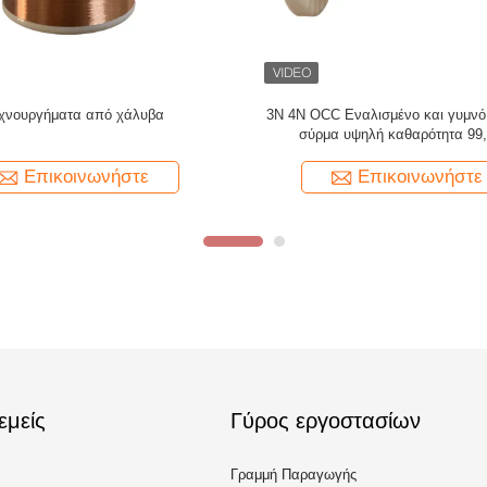
AWG 38 0,10mm Ασβέρνημα υψηλής
40 AWG 0,08mm 4N 99
καθαρότητας 4N OCC για ήχο
σμιλεμένο ασημένιο σύ
Επικοινωνήστε
Επικοινω
εμείς
Γύρος εργοστασίων
Γραμμή Παραγωγής