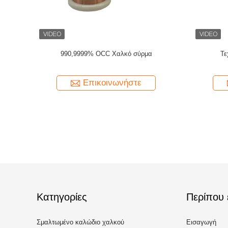
ο Σύρμα OCC Για
Εξυπηρετούμενος νάυλον Litz καλωδίων 4n
σης HIFI
5n 6n Occ αγωγός που προσαράσσουν
ασημένιος
νήστε
Επικοινωνήστε
Κατηγορίες
Περίπου 
Σμαλτωμένο καλώδιο χαλκού
Εισαγωγή