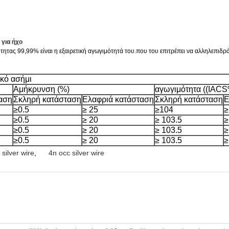
για ήχο
ας 99,99% είναι η εξαιρετική αγωγιμότητά του.που του επιτρέπει να αλληλεπιδρά μ
κό ασήμι
Αμήκρυνση (%)
αγωγιμότητα ((IACS
αση
Σκληρή κατάσταση
Ελαφριά κατάσταση
Σκληρή κατάσταση
Ε
≥0.5
≥ 25
≥104
≥
≥0.5
≥ 20
≥ 103.5
≥
≥0.5
≥ 20
≥ 103.5
≥
≥0.5
≥ 20
≥ 103.5
≥
silver wire
,
4n occ silver wire