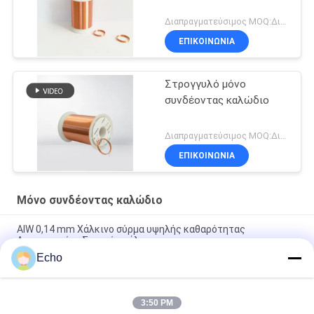
Διαπραγματεύσιμος MOQ:Διαφορετικοί τύποι με το differet MOQ
ΕΠΙΚΟΙΝΩΝΙΑ
Στρογγυλό μόνο
συνδέοντας καλώδιο
Διαπραγματεύσιμος MOQ:Διαφορετικοί τύποι με το differet MOQ
ΕΠΙΚΟΙΝΩΝΙΑ
Μόνο συνδέοντας καλώδιο
ΑΙW 0,14 mm Χάλκινο σύρμα υψηλής καθαρότητας
Απομονωμένο Στερεό σμάλτο
Echo
AIW220 0,14mm Ζεστός αέρας Εναμελισμένο χαλκό σύρμα για
ηλεκτρική
3:50 PM
Διάμετρος 35 AWG Εναλλακτικό σύρμα χαλκού αυτοκόλλητο