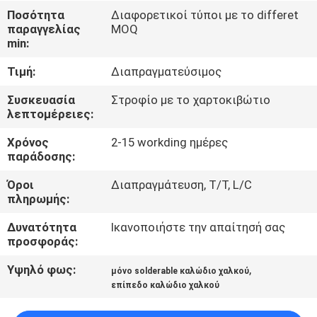
Ποσότητα
Διαφορετικοί τύποι με το differet
ΠΟΙΟΤΙΚΌΣ
παραγγελίας
MOQ
min:
ΈΛΕΓΧΟΣ
Τιμή:
Διαπραγματεύσιμος
ΜΑΣ
Συσκευασία
Στροφίο με το χαρτοκιβώτιο
λεπτομέρειες:
ΕΛΆΤΕ
Χρόνος
2-15 workding ημέρες
ΣΕ
παράδοσης:
ΕΠΑΦΉ
Όροι
Διαπραγμάτευση, T/T, L/C
ΜΕ
πληρωμής:
Δυνατότητα
Ικανοποιήστε την απαίτησή σας
ΕΙΔΉΣΕΙΣ
προσφοράς:
Υψηλό φως:
,
μόνο solderable καλώδιο χαλκού
ΖΗΤΉΣΤΕ
επίπεδο καλώδιο χαλκού
ΈΝΑ