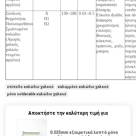
αργίλιο)
requiements
νόμισ
δύναμης
corele
Σύνδεση
Χ
130~180
0.01~0.5
Εύκολα dyable,
και ά
θερμότητας
H1
διάφορος
ηλεκτ
Πολυουρεθάνιο
H2
χρωματισμός
ηλεκτ
Σμαλτωμένο
επιλογές:
συστα
καλώδιο
Φυσικός,
πηνίο,
(Αγωγός:
κόκκινος,
σπείρ
χαλκός,
πράσινος, μπλε,
σπείρ
χαλκός-
μαύρος
νομισ
ντυμένο
σειρήν
αργίλιο)
μαγνη
ολοκλ
κύκλ
κάρτα
επίπεδο καλώδιο χαλκού
καλυμμένο καλώδιο χαλκού
μόνο solderable καλώδιο χαλκού
Αποκτήστε την καλύτερη τιμή για
0.025mm εξαιρετικά λεπτό μόνο