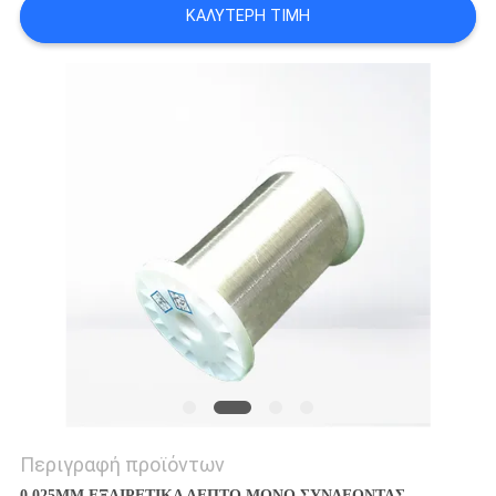
ΚΑΛΎΤΕΡΗ ΤΙΜΉ
ΑΠΌΣΠΑΣΜΑ
SITEMAP
PRIVACY
POLICY
Περιγραφή προϊόντων
0.025MM ΕΞΑΙΡΕΤΙΚΑ ΛΕΠΤΟ ΜΟΝΟ ΣΥΝΔΕΟΝΤΑΣ