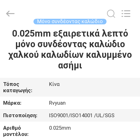
Tianjin
Ruiyuan
Electric
Material
Co,.Ltd.
Μόνο συνδέοντας καλώδιο
All
Rights
Reserved.
0.025mm εξαιρετικά λεπτό
ΣΠΊΤΙ
μόνο συνδέοντας καλώδιο
ΠΡΟΪΌΝΤΑ
χαλκού καλωδίων καλυμμένο
ασήμι
ΒΊΝΤΕΟ
Τόπος
Κίνα
καταγωγής:
ΠΕΡΊΠΟΥ
ΕΜΕΊΣ
Μάρκα:
Rvyuan
Πιστοποίηση:
ISO9001/ISO14001 /UL/SGS
ΓΎΡΟΣ
Αριθμό
0.025mm
ΕΡΓΟΣΤΑΣΊΩΝ
μοντέλου: