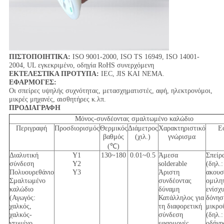
ΠΙΣΤΟΠΟΙΗΤΙΚΑ:
ISO 9001-2000, ISO TS 16949, ISO 14001-
2004, UL εγκεκριμένο, οδηγία RoHS συνερχόμενη
ΕΚΤΕΛΕΣΤΙΚΑ ΠΡΟΤΥΠΑ:
IEC, JIS ΚΑΙ NEMA.
ΕΦΑΡΜΟΓΕΣ:
Οι σπείρες υψηλής συχνότητας, μετασχηματιστές, αφή, ηλεκτρονόμοι,
μικρές μηχανές, αισθητήρες κ.λπ.
ΠΡΟΔΙΑΓΡΑΦΗ
Μόνος-συνδέοντας σμαλτωμένο καλώδιο
Περιγραφή
Προσδιορισμός
Θερμικός
Διάμετρος
Χαρακτηριστικό
Ε
βαθμός
(χιλ.)
γνώρισμα
(℃)
Διαλυτική
Y1
130~180
0.01~0.5
Άμεσα
Σπείρ
σύνδεση
Y2
solderable
(δηλ.
Πολυουρεθάνιο
Y3
Άριστη
ακουσ
Σμαλτωμένο
συνδέοντας
ομιλη
καλώδιο
δύναμη
ενίσχ
(Αγωγός:
Κατάλληλος για
δόνησ
χαλκός,
τη διαφορετική
μικρο
χαλκός-
σύνδεση
(δηλ.:
ντυμένο
εφαρμογές
οδήγη