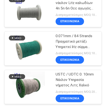
νάυλον Litz καλωδίων
4n 5n 6n Occ αγωγός
που προσαράσσουν
Διαπραγματεύσιμος MOQ:10KG
ασημένιος
ΕΠΙΚΟΙΝΩΝΙΑ
0.071mm / 84 Strands
Πραγματικό μετάξι
Υπηρετεί litz σύρμα
Χαλκό Stranded σύρμα
Διαπραγματεύσιμος MOQ:10 κιλά
ΕΠΙΚΟΙΝΩΝΙΑ
USTC / UDTC 0. 10mm
Νάιλον Υπηρεσία
νήματος Λιτς Χαλκό
Διαπραγματεύσιμος MOQ:20 κιλά
ΕΠΙΚΟΙΝΩΝΙΑ