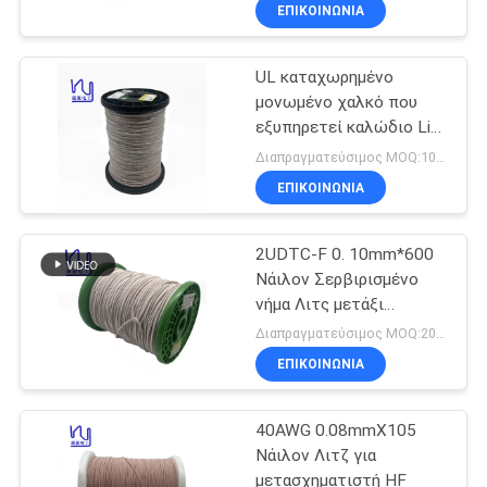
Αυτοκινητοβιομηχανία
ΕΠΙΚΟΙΝΩΝΙΑ
ΠΟΙΟΤΙΚΌΣ
UL καταχωρημένο
ΈΛΕΓΧΟΣ
μονωμένο χαλκό που
εξυπηρετεί καλώδιο Litz
ΜΑΣ
για ασύρματο φορτιστή
Διαπραγματεύσιμος MOQ:10 κιλά
ΕΛΆΤΕ
ΕΠΙΚΟΙΝΩΝΙΑ
ΣΕ
2UDTC-F 0. 10mm*600
ΕΠΑΦΉ
Νάιλον Σερβιρισμένο
ΜΕ
νήμα Λιτς μετάξι
Καλυμμένο χαλκό νήμα
Διαπραγματεύσιμος MOQ:20 κιλά
ΕΙΔΉΣΕΙΣ
ΕΠΙΚΟΙΝΩΝΙΑ
40AWG 0.08mmX105
ΖΗΤΉΣΤΕ
Νάιλον Λιτζ για
ΈΝΑ
μετασχηματιστή HF