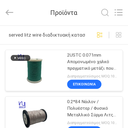
Tianjin
Ruiyuan
Electric
Προϊόντα
Material
Co,.Ltd.
All
Rights
Reserved.
ΣΠΊΤΙ
served litz wire διαδικτυακή κατασκευή
ΠΡΟΪΌΝΤΑ
2USTC 0.071mm
Απομονωμένο χαλκό
ΒΊΝΤΕΟ
πραγματικό μετάξι που
εξυπηρετεί το σύρμα
Διαπραγματεύσιμος MOQ:10 κιλά
Litz για επικάλυψη
ΠΕΡΊΠΟΥ
ΕΠΙΚΟΙΝΩΝΙΑ
ΕΜΕΊΣ
0.2*84 Νάιλον /
Πολυέστερ / Φυσικό
ΓΎΡΟΣ
Μεταλλικό Σύρμα Λιτς
ΕΡΓΟΣΤΑΣΊΩΝ
για
Διαπραγματεύσιμος MOQ:10 κιλά