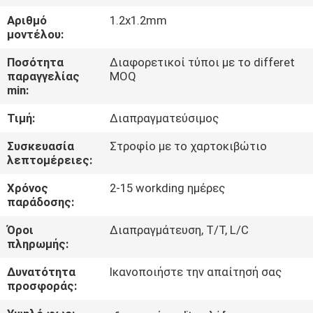
Αριθμό
1.2x1.2mm
ΠΟΙΟΤΙΚΌΣ
μοντέλου:
ΈΛΕΓΧΟΣ
Ποσότητα
Διαφορετικοί τύποι με το differet
παραγγελίας
MOQ
min:
ΜΑΣ
Τιμή:
Διαπραγματεύσιμος
ΕΛΆΤΕ
ΣΕ
Συσκευασία
Στροφίο με το χαρτοκιβώτιο
λεπτομέρειες:
ΕΠΑΦΉ
Χρόνος
2-15 workding ημέρες
ΜΕ
παράδοσης:
Όροι
Διαπραγμάτευση, T/T, L/C
ΕΙΔΉΣΕΙΣ
πληρωμής:
Δυνατότητα
Ικανοποιήστε την απαίτησή σας
ΖΗΤΉΣΤΕ
προσφοράς:
ΈΝΑ