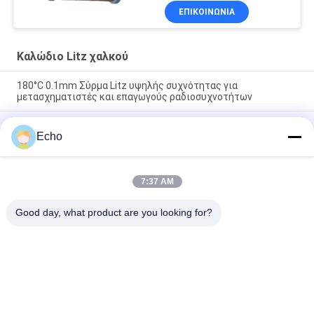
ΕΠΙΚΟΙΝΩΝΙΑ
Καλώδιο Litz χαλκού
180°C 0.1mm Σύρμα Litz υψηλής συχνότητας για
μετασχηματιστές και επαγωγούς ραδιοσυχνοτήτων
180°C μέγιστη θερμοκρασία διάμετρος καλωδίου 0,1 mm 60
Echo
νήματα Χαλκό Litz καλωδίου για εφαρμογές υψηλής
συχνότητας
1UEW-H 0.1mm AWG38 60 ινών σφραγισμένο σύρμα Litz για
7:37 AM
περιστροφές μετασχηματιστών με μέγιστη θερμοκρασία
180°C
Good day, what product are you looking for?
Λαϊκή κατηγορία
Όλα
Σμαλτωμένο 
Ορθογώνιο 
Καλώδιο Χαλκού
Καλώδιο Χαλκού