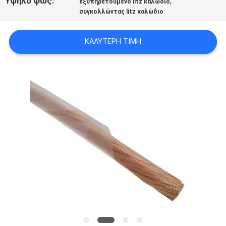
Υψηλό φως:
,
εξυπηρετούμενο litz καλώδιο
ΑΠΌΣΠΑΣΜΑ
συγκολλώντας litz καλώδιο
SITEMAP
ΚΑΛΎΤΕΡΗ ΤΙΜΉ
PRIVACY
POLICY