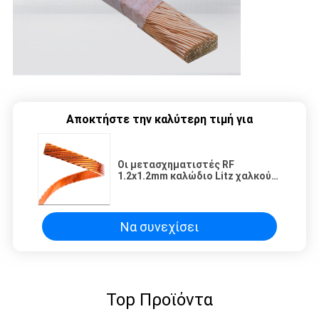
Αποκτήστε την καλύτερη τιμή για
Οι μετασχηματιστές RF
1.2x1.2mm καλώδιο Litz χαλκού
προσάραξαν το σμαλτωμένο
σχεδιασμένο περίγραμμα
καλώδιο χρώμα φύσης καλωδίων
Litz
Να συνεχίσει
Top Προϊόντα