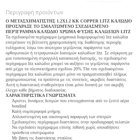
Περιγραφή προϊόντων
Ο ΜΕΤΑΣΧΗΜΑΤΙΣΤΗΣ 1.2X1.2 ΚΚ COPPER LITZ ΚΑΛΏΔΙΟ
ΠΡΟΣΆΡΑΞΕ ΤΟ ΣΜΑΛΤΩΜΈΝΟ ΣΧΕΔΙΑΣΜΈΝΟ
ΠΕΡΊΓΡΑΜΜΑ ΚΑΛΏΔΙΟ ΧΡΏΜΑ ΦΎΣΗΣ ΚΑΛΩΔΊΩΝ LITZ
Τα σχεδιασμένα περίγραμμα (μηχανικά διαμορφωμένα) litz καλώδια
επιτρέπουν τη βέλτιστη χρησιμοποίηση της διαθέσιμης περιοχής
τυλίγματος λόγω του ανώτερου γεμίζοντας παράγοντα των
ορθογωνικών ή τετραγωνικών διατομών καλωδίων litz. Σε σύγκριση με
μια τυποποιημένη στρογγυλή κατασκευή διατομής, το σχεδιασμένο
περίγραμμα litz καλώδιο μπορεί να αυξήσει το γεμίζοντας παράγοντα
από μέχρι τα πλεονεκτήματα σχεδίου 20%.The του σχεδιασμένου
περίγραμμα litz καλωδίου μπορεί μόνο να πραγματοποιηθεί πλήρως
χρησιμοποιώντας τα προϊόντα με τις συνεπείς, ακριβείς διαστάσεις.
Αυτή η διαστατική σταθερότητα είναι μόνο δυνατή με τον ακριβή
έλεγχο κάθε βήματος διαδικασίας.
ΧΑΡΑΚΤΗΡΙΣΤΙΚΑ ΓΝΩΡΊΣΜΑΤΑ
Άριστες δυνάμεις δεσμών που επιτυγχάνονται από το ζεστό αέρα
bondind
Καλή συμπεριφορά μνήμης
Απλουστευμένη και οικονομική παραγωγή των σπειρών
Σχεδιασμένες περίγραμμα διαστάσεις στην προδιαγραφή πελατών
Να σχεδιάσει περίγραμμα επίσης πιθανή χωρίς οποιαδήποτε
πρόσθετα επιστρώματα
Με βάση τις διαστάσεης σταύλος