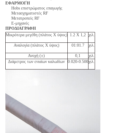
ΕΦΑΡΜΟΓΗ
Hobs επιστρώματος επαγωγής
Μετασχηματιστές RF
Μετατροπείς RF
Ε-μηχανές
ΠΡΟΔΙΑΓΡΑΦΗ
Μικρότερα μεγέθη (πλάτος Χ ύψος)
1.2 X 1,2
χιλ.
Αναλογία (πλάτος Χ ύψος)
01:01.7
χιλ.
Ανοχή (±)
0,1
χιλ.
Διάμετρος των ενιαίων καλωδίων
0.020-0.500
χιλ.