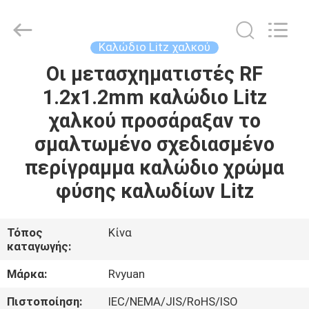
Tianjin
Ruiyuan
Electric
Material
Co,.Ltd.
Καλώδιο Litz χαλκού
All
Rights
Reserved.
Οι μετασχηματιστές RF
ΣΠΊΤΙ
1.2x1.2mm καλώδιο Litz
ΠΡΟΪΌΝΤΑ
χαλκού προσάραξαν το
σμαλτωμένο σχεδιασμένο
ΒΊΝΤΕΟ
περίγραμμα καλώδιο χρώμα
φύσης καλωδίων Litz
ΠΕΡΊΠΟΥ
ΕΜΕΊΣ
Τόπος
Κίνα
καταγωγής:
ΓΎΡΟΣ
Μάρκα:
Rvyuan
ΕΡΓΟΣΤΑΣΊΩΝ
Πιστοποίηση:
IEC/NEMA/JIS/RoHS/ISO