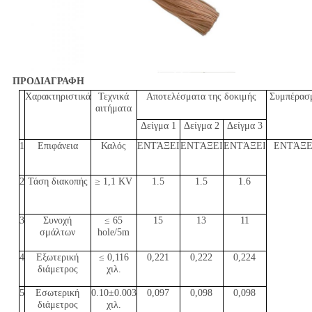
ΠΡΟΔΙΑΓΡΑΦΗ
Χαρακτηριστικά
Τεχνικά
Αποτελέσματα της δοκιμής
Συμπέρασ
αιτήματα
Δείγμα 1
Δείγμα 2
Δείγμα 3
1
Επιφάνεια
Καλός
ΕΝΤΆΞΕΙ
ΕΝΤΆΞΕΙ
ΕΝΤΆΞΕΙ
ΕΝΤΆΞΕ
2
Τάση διακοπής
≥ 1,1 KV
1.5
1.5
1.6
3
Συνοχή
≤ 65
15
13
11
σμάλτων
hole/5m
4
Εξωτερική
≤ 0,116
0,221
0,222
0,224
διάμετρος
χιλ.
5
Εσωτερική
0.10±0.003
0,097
0,098
0,098
διάμετρος
χιλ.