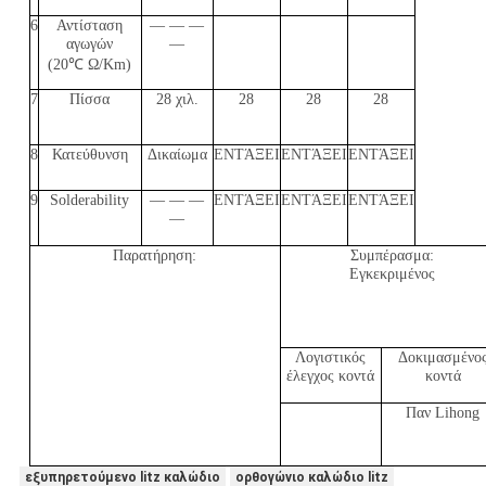
6
Αντίσταση
— — —
αγωγών
—
(20℃ Ω/Km)
7
Πίσσα
28 χιλ.
28
28
28
8
Κατεύθυνση
Δικαίωμα
ΕΝΤΆΞΕΙ
ΕΝΤΆΞΕΙ
ΕΝΤΆΞΕΙ
9
Solderability
— — —
ΕΝΤΆΞΕΙ
ΕΝΤΆΞΕΙ
ΕΝΤΆΞΕΙ
—
Παρατήρηση:
Συμπέρασμα:
Εγκεκριμένος
Λογιστικός
Δοκιμασμένο
έλεγχος κοντά
κοντά
Παν Lihong
εξυπηρετούμενο litz καλώδιο
ορθογώνιο καλώδιο litz