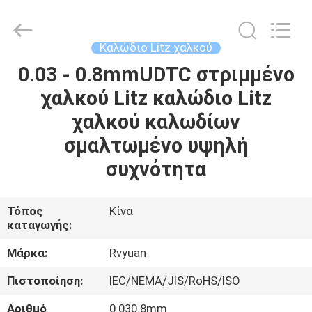
Tianjin
Ruiyuan
Electric
Material
Co,.Ltd.
Καλώδιο Litz χαλκού
All
Rights
Reserved.
0.03 - 0.8mmUDTC στριμμένο
ΣΠΊΤΙ
χαλκού Litz καλώδιο Litz
ΠΡΟΪΌΝΤΑ
χαλκού καλωδίων
σμαλτωμένο υψηλή
ΒΊΝΤΕΟ
συχνότητα
ΠΕΡΊΠΟΥ
Τόπος
Κίνα
καταγωγής:
ΕΜΕΊΣ
Μάρκα:
Rvyuan
ΓΎΡΟΣ
Πιστοποίηση:
IEC/NEMA/JIS/RoHS/ISO
ΕΡΓΟΣΤΑΣΊΩΝ
Αριθμό
0.030.8mm