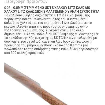
Περιγραφή προϊόντων
0.03 -
0.8MM ΣΤΡΙΜΜΈΝΟ UDTS ΧΑΛΚΟΎ LITZ ΚΑΛΏΔΙΟ
ΧΑΛΚΟΎ LITZ ΚΑΛΩΔΊΩΝ ΣΜΑΛΤΩΜΈΝΟ ΥΨΗΛΉ ΣΥΧΝΌΤΗΤΑ
Το καλώδιο υψηλής συχνότητας DTC litz είναι βάσει της
παραγωγής και του πλεονεκτήματος του σμαλτωμένου
καλωδίου χαλκού και του στριμμένου litz καλωδίου, με το
μεγάλο πλεονέκτημα της προστασίας στρώματος αντι-
γρατσουνιών και μόνωσης. Συγκρίνοντας με το άλλο
δημοφιλές υλικό του καλωδίου USTC υψηλής συχνότητας litz,
το καλώδιο υψηλής συχνότητας UDTC litz είναι τυλιγμένο με
δύο lyaers του μεταξιού, και είναι λίγο δύσκαμπτο. αλλά η
προώθηση του μικρού μεγέθους (κάτω από 0.1mm), μια
πολλαπλότητα της επίδρασης τάσης καλωδίων (περισσότερα
από 300 σκέλη) προφανώς.