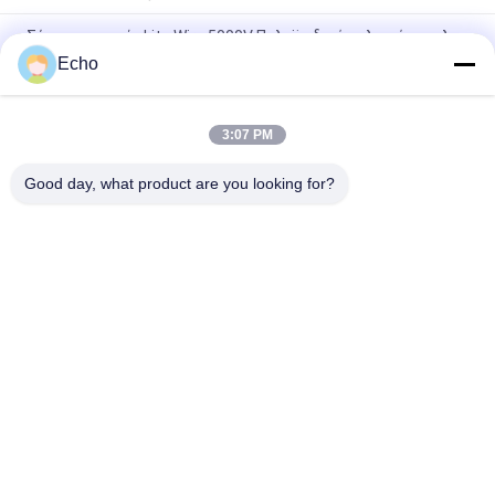
Σύρμα με ταινία Litz Wire 5000V Πολυϊμιδικό τυλιγμένο φιλμ
Mylar Καλυμμένο σύρμα χαλκού
Echo
Custom Litz Wire 0,03mmx600/2000 Kapton Tapeed Copper
Litz Wire
3:07 PM
Σύρμα Litz Tapeed 0,03mmx600 Copper Litz Wire for Copper
Good day, what product are you looking for?
Λαϊκή κατηγορία
Όλα
Σμαλτωμένο 
Ορθογώνιο 
Καλώδιο Χαλκού
Καλώδιο Χαλκού
Εξαιρετικά 
Καλώδιο Μαγνητών
Σμαλτωμένο 
Πρόστιμο Καλώδιο 
Χαλκού
Καλώδιο Litz Ustc
Καλώδιο FIW
Μόνο Συνδέοντας 
Καλώδιο Litz 