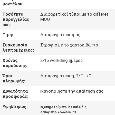
μοντέλου:
ΠΟΙΟΤΙΚΌΣ
Ποσότητα
Διαφορετικοί τύποι με το differet
ΈΛΕΓΧΟΣ
παραγγελίας
MOQ
min:
Τιμή:
Διαπραγματεύσιμος
ΜΑΣ
ΕΛΆΤΕ
Συσκευασία
Στροφίο με το χαρτοκιβώτιο
λεπτομέρειες:
ΣΕ
Χρόνος
2-15 workding ημέρες
ΕΠΑΦΉ
παράδοσης:
ΜΕ
Όροι
Διαπραγμάτευση, T/T, L/C
πληρωμής:
ΕΙΔΉΣΕΙΣ
Δυνατότητα
Ικανοποιήστε την απαίτησή σας
προσφοράς:
ΖΗΤΉΣΤΕ
Υψηλό φως:
,
εξυπηρετούμενο litz καλώδιο
ΈΝΑ
ορθογώνιο καλώδιο litz