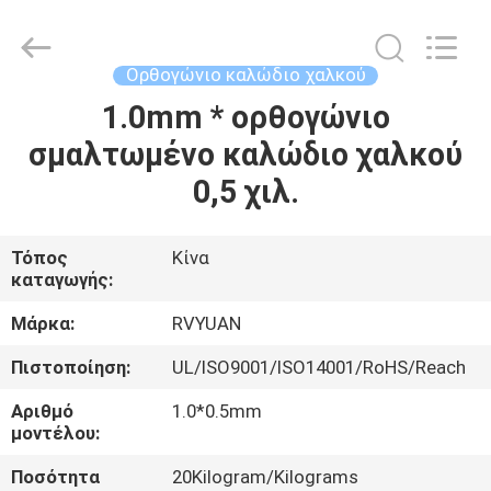
Tianjin
Ruiyuan
Electric
Material
Co,.Ltd.
Ορθογώνιο καλώδιο χαλκού
All
Rights
Reserved.
1.0mm * ορθογώνιο
ΣΠΊΤΙ
σμαλτωμένο καλώδιο χαλκού
ΠΡΟΪΌΝΤΑ
0,5 χιλ.
ΒΊΝΤΕΟ
Τόπος
Κίνα
καταγωγής:
ΠΕΡΊΠΟΥ
Μάρκα:
RVYUAN
ΕΜΕΊΣ
Πιστοποίηση:
UL/ISO9001/ISO14001/RoHS/Reach
Αριθμό
1.0*0.5mm
ΓΎΡΟΣ
μοντέλου:
ΕΡΓΟΣΤΑΣΊΩΝ
Ποσότητα
20Kilogram/Kilograms