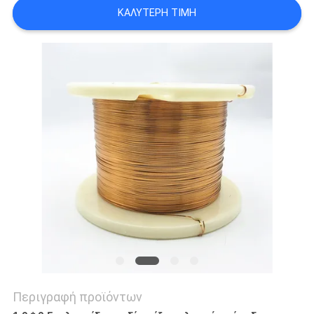
ΚΑΛΎΤΕΡΗ ΤΙΜΉ
ΑΠΌΣΠΑΣΜΑ
SITEMAP
PRIVACY
POLICY
Περιγραφή προϊόντων