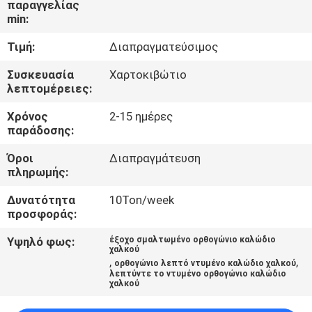
παραγγελίας
min:
ΠΟΙΟΤΙΚΌΣ
Τιμή:
Διαπραγματεύσιμος
ΈΛΕΓΧΟΣ
Συσκευασία
Χαρτοκιβώτιο
λεπτομέρειες:
ΜΑΣ
Χρόνος
2-15 ημέρες
ΕΛΆΤΕ
παράδοσης:
ΣΕ
Όροι
Διαπραγμάτευση
ΕΠΑΦΉ
πληρωμής:
ΜΕ
Δυνατότητα
10Ton/week
προσφοράς:
ΕΙΔΉΣΕΙΣ
Υψηλό φως:
έξοχο σμαλτωμένο ορθογώνιο καλώδιο
χαλκού
,
,
ορθογώνιο λεπτό ντυμένο καλώδιο χαλκού
λεπτύντε το ντυμένο ορθογώνιο καλώδιο
ΖΗΤΉΣΤΕ
χαλκού
ΈΝΑ