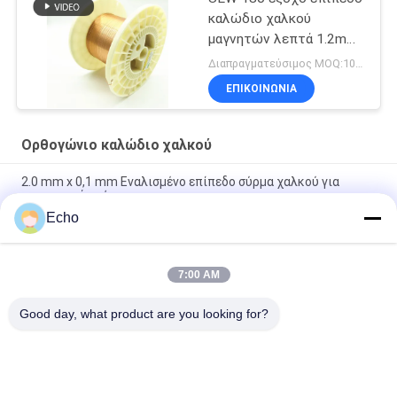
καλώδιο χαλκού
μαγνητών λεπτά 1.2mm
για το τύλιγμα
Διαπραγματεύσιμος MOQ:10 χιλιόγραμμο/χιλιόγραμμα
ΕΠΙΚΟΙΝΩΝΙΑ
Ορθογώνιο καλώδιο χαλκού
2.0 mm x 0,1 mm Εναλισμένο επίπεδο σύρμα χαλκού για
ενεργειακά οχήματα
Echo
Υπερ 1,8 mmx0,2 mm UL AIW Εναμελωμένο χαλκό επίπεδο
σύρμα για κινητήρα
7:00 AM
UEWH Υπερ λεπτές 1,5 mmx0,1 mm ορθογώνιες σμιλεμένες
σχοινίτες χαλκού για τυλιγμό
Good day, what product are you looking for?
Λαϊκή κατηγορία
Όλα