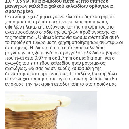
1.0 * 0,5 χιλ. αμίδιο-ιμιδίου έξοχο λεπτό επίπεδο
μαγνητών καλώδιο χαλκού καλωδίων ορθογώνιο
σμαλτωμένο
Ο πελάτης έχει ζητήσει για να είναι αποδοτικότερης σε
χρησιμοποίηση διαστημικό, να κουλουριάσουν της
υψηλών ηλεκτρικής ενέργειας και της πυκνότητας στο
αναπτυσσόμενο στάδιο της υψηλών προδιαγραφής και
της ποιότητας. , Unimac Ιαπωνία έχουμε αναπτύξει αυτό
το προϊόν επιτυχώς με τη χρησιμοποίηση των ανωτέρω οι
απαιτήσεις. Η ιδιοκτησία του επίπεδου καλωδίου
μαγνητών μας ξεπερνά το στρογγυλό καλώδιο σε βάρος
που είναι από 0.07mm σε 1.7mm σε μια διατομή, και ο
αγωγός του επίπεδου καλωδίου ήταν μονωμένος
αναλόγως. Θα σας δώσει ευρύς-κυμασμένη της
δυνατότητας στα προϊόντα σας. Επιπλέον, θα συμβάλει
στην ελαχιστοποίηση του όγκου, μείωση βάρους και θα
ενισχύσει την ηλεκτρική αποδοτικότητα στο προϊόν μας.