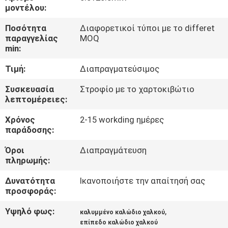
μοντέλου:
ΠΟΙΟΤΙΚΌΣ
Ποσότητα
Διαφορετικοί τύποι με το differet
ΈΛΕΓΧΟΣ
παραγγελίας
MOQ
min:
Τιμή:
Διαπραγματεύσιμος
ΜΑΣ
ΕΛΆΤΕ
Συσκευασία
Στροφίο με το χαρτοκιβώτιο
λεπτομέρειες:
ΣΕ
Χρόνος
2-15 workding ημέρες
ΕΠΑΦΉ
παράδοσης:
ΜΕ
Όροι
Διαπραγμάτευση
πληρωμής:
ΕΙΔΉΣΕΙΣ
Δυνατότητα
Ικανοποιήστε την απαίτησή σας
προσφοράς:
ΖΗΤΉΣΤΕ
Υψηλό φως:
,
καλυμμένο καλώδιο χαλκού
ΈΝΑ
επίπεδο καλώδιο χαλκού