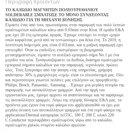
Περιγραφή προϊόντων
ΤΟ ΚΑΛΏΔΙΟ ΜΑΓΝΗΤΏΝ ΠΟΛΥΟΥΡΕΘΑΝΙΟΥ
SOLDERABLE ΣΜΆΛΤΩΣΕ ΤΟ ΜΌΝΟ ΣΥΝΔΈΟΝΤΑΣ
ΚΑΛΏΔΙΟ ΓΙΑ ΤΗ ΜΗΧΑΝΉ ΔΌΝΗΣΗΣ
Είμαστε ένας από τους πρωτοπόρους στην παραγωγή των πολύ λεπτών
σμαλτωμένων καλωδίων κάτω από 0.03mm στην Κίνα. Η ομάδα Ε&Α
μας έχει 20 έτη εμπειρίας αγοράς. Έχουμε επιτύχει το στόχο «μηών
οπών καρφίτσας μετά από να τεντώσουμε» για δέκα έτη. Το 2019, η
λεπτότερη διάμετρός μας είναι 0.011mm, και η μαζική παραγωγή έχει
επιτευχθεί. Όταν οι επιδείξεις επιστρέφουν τη βιομηχανία
μετασχηματιστών, είμαστε το κινεζικό εμπορικό σήμα No.1 με ένα
μερίδιο του κέικ. Συναγωνιζόμαστε τα διεθνώς διάσημα σμαλτωμένα
εμπορικά σήματα καλωδίων για την παραγωγή, τεχνολογία, πρώτες
ύλες. Τους ξεπερνάμε από την άποψη «της υπηρεσίας, γρήγορη
απάντηση» 30% η χαμηλότερη «τιμή» είναι το πλεονέκτημά μας. Όλο
και περισσότεροι γνωστοί πελάτες μας επιλέγουν ως προμηθευτής-
Philips, Bosch, Panasonic, Samsung… Έχουμε μια μεγάλη ιστορία της
παραγωγής των αυτοκόλλητων γραμμών. Από την αρχή του
εργοστασίου μας, έχουμε αρχίσει να αναπτύσσουμε και να παράγουμε
τις αυτοκόλλητες γραμμές. Λόγω της ισχυρής δύναμης Ε&Α μας, τα
προϊόντα μας έχουν ένα ευρύ φάσμα του applicationsWe να έχει μια
μεγάλη έκταση των αυτοκόλλητων γραμμών και ένα ευρύ φάσμα της
applicationsThermal κατηγορίας is155C, 180 Γ, 200 Γ, υλικό 220
C.Conductor περιλαμβάνει σμαλτωμένος γύρω από το καλώδιο,
σμαλτωμένο χαλκός-ντυμένο καλώδιο αργιλίου
.