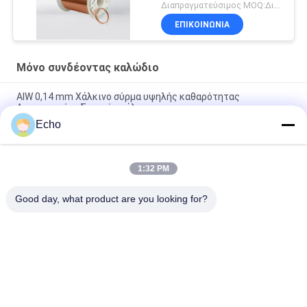
Διαπραγματεύσιμος MOQ:Διαφορετικοί τύποι με το differet MOQ
ΕΠΙΚΟΙΝΩΝΙΑ
Μόνο συνδέοντας καλώδιο
ΑΙW 0,14 mm Χάλκινο σύρμα υψηλής καθαρότητας
Απομονωμένο Στερεό σμάλτο
Echo
AIW220 0,14mm Ζεστός αέρας Εναμελισμένο χαλκό σύρμα για
ηλεκτρική
1:32 PM
Διάμετρος 35 AWG Εναλλακτικό σύρμα χαλκού αυτοκόλλητο
μαγνητικό σύρμα
Good day, what product are you looking for?
Λαϊκή κατηγορία
Όλα
Σμαλτωμένο 
Ορθογώνιο 
Καλώδιο Χαλκού
Καλώδιο Χαλκού
Εξαιρετικά 