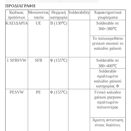
ΠΡΟΔΙΑΓΡΑΦΗ
Κώδικας
Μονώνοντας
Θερμική
Solderability
Χαρακτηριστικά
προϊόντων
ταινία
κατηγορία
γνωρίσματα
ΚΛΕΙΔΑΡΙΑ
UE
Β (130℃)
Solderable σε
360~380℃
Το πολυουρεθάνιο
γενικού σκοπού το
καλώδιο χαλκού
1 SFBSVW
SFB
Φ (155℃)
Solderable σε
380~400℃
Solderable
σμαλτωμένο
καλώδιο χαλκού
κατηγορίας Φ
PESVW
PE
Φ (155℃)
Γενικό καλώδιο
χαλκού purposw
σμαλτωμένο
πολυεστέρας
Άριστη αντίσταση
στους διαλύτες