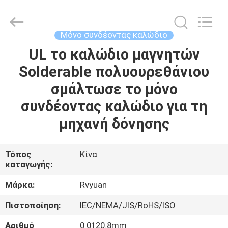
Tianjin
Ruiyuan
Electric
Material
Co,.Ltd.
Μόνο συνδέοντας καλώδιο
All
Rights
Reserved.
UL το καλώδιο μαγνητών
ΣΠΊΤΙ
Solderable πολυουρεθάνιου
ΠΡΟΪΌΝΤΑ
σμάλτωσε το μόνο
συνδέοντας καλώδιο για τη
ΒΊΝΤΕΟ
μηχανή δόνησης
ΠΕΡΊΠΟΥ
Τόπος
Κίνα
καταγωγής:
ΕΜΕΊΣ
Μάρκα:
Rvyuan
ΓΎΡΟΣ
Πιστοποίηση:
IEC/NEMA/JIS/RoHS/ISO
ΕΡΓΟΣΤΑΣΊΩΝ
Αριθμό
0.0120.8mm