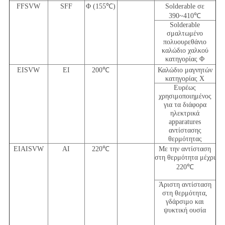
FFSVW
SFF
Φ (155℃)
Solderable σε
390~410℃
Solderable
σμαλτωμένο
πολυουρεθάνιο
καλώδιο χαλκού
κατηγορίας Φ
EISVW
EI
200℃
Καλώδιο μαγνητών
κατηγορίας Χ
Ευρέως
χρησιμοποιημένος
για τα διάφορα
ηλεκτρικά
apparatures
αντίστασης
θερμότητας
EIAISVW
AI
220℃
Με την αντίσταση
στη θερμότητα μέχρι
220℃
Άριστη αντίσταση
στη θερμότητα,
γδάρσιμο και
ψυκτική ουσία