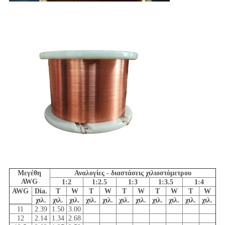
Μεγέθη
Αναλογίες - διαστάσεις χιλιοστόμετρου
AWG
1:2
1:2.5
1:3
1:3.5
1:4
AWG
Dia.
Τ
W
Τ
W
Τ
W
Τ
W
Τ
W
χιλ.
χιλ.
χιλ.
χιλ.
χιλ.
χιλ.
χιλ.
χιλ.
χιλ.
χιλ.
χιλ.
11
2.39
1.50
3.00
12
2.14
1.34
2.68