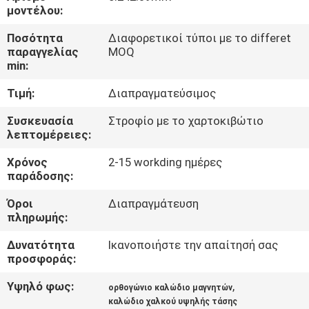
μοντέλου:
ΠΟΙΟΤΙΚΌΣ
Ποσότητα
Διαφορετικοί τύποι με το differet
ΈΛΕΓΧΟΣ
παραγγελίας
MOQ
min:
Τιμή:
Διαπραγματεύσιμος
ΜΑΣ
ΕΛΆΤΕ
Συσκευασία
Στροφίο με το χαρτοκιβώτιο
λεπτομέρειες:
ΣΕ
Χρόνος
2-15 workding ημέρες
ΕΠΑΦΉ
παράδοσης:
ΜΕ
Όροι
Διαπραγμάτευση
πληρωμής:
ΕΙΔΉΣΕΙΣ
Δυνατότητα
Ικανοποιήστε την απαίτησή σας
προσφοράς:
ΖΗΤΉΣΤΕ
Υψηλό φως:
,
ορθογώνιο καλώδιο μαγνητών
ΈΝΑ
καλώδιο χαλκού υψηλής τάσης