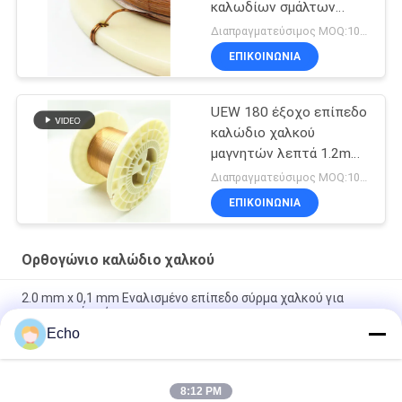
καλωδίων σμάλτων
χαλκού AIW
Διαπραγματεύσιμος MOQ:10 χιλιόγραμμο/χιλιόγραμμα
ΕΠΙΚΟΙΝΩΝΙΑ
UEW 180 έξοχο επίπεδο
καλώδιο χαλκού
μαγνητών λεπτά 1.2mm
για το τύλιγμα
Διαπραγματεύσιμος MOQ:10 χιλιόγραμμο/χιλιόγραμμα
ΕΠΙΚΟΙΝΩΝΙΑ
Ορθογώνιο καλώδιο χαλκού
2.0 mm x 0,1 mm Εναλισμένο επίπεδο σύρμα χαλκού για
ενεργειακά οχήματα
Echo
Υπερ 1,8 mmx0,2 mm UL AIW Εναμελωμένο χαλκό επίπεδο
σύρμα για κινητήρα
8:12 PM
UEWH Υπερ λεπτές 1,5 mmx0,1 mm ορθογώνιες σμιλεμένες