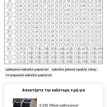
25
0,51
0,32
0,63
0,28
0,71
0,26
0,78
0,24
0,84
0,22
0,90
25.5
0,48
0,30
0,60
0,27
0,67
0,25
0,74
0,23
0,80
0,21
0,85
26
0,45
0,28
0,57
0,25
0,63
0,23
0,69
0,21
0,75
0,20
0,80
26.5
0,43
0,27
0,54
0,24
0,61
0,22
0,66
0,20
0,72
0,19
0,77
27
0,41
0,26
0,51
0,23
0,57
0,21
0,63
0,19
0,68
0,18
0,72
27.5
0,39
0,24
0,49
0,22
0,54
0,20
0,60
0,18
0,64
0,17
0,69
28
0,37
0,23
0,46
0,20
0,51
0,19
0,56
0,17
0,61
0,16
0,65
28.5
0,35
0,22
0,44
0,20
0,49
0,18
0,53
0,16
0,58
0,15
0,62
29
0,33
0,21
0,41
0,19
0,46
0,17
0,51
0,16
0,55
0,15
0,59
29.5
0,31
0,20
0,39
0,18
0,44
0,16
0,48
0,15
0,52
0,14
0,55
30
0,29
0,18
0,37
0,17
0,41
0,15
0,45
0,14
0,49
0,13
0,52
30.5
0,28
0,177
0,353
0,158
0,395
0,144
0,432
0,133
0,467
0,125
0,499
31
0,27
0,166
0,333
0,149
0,372
0,136
0,407
0,126
0,440
0,118
0,470
31.5
0,25
0,159
0,318
0,142
0,356
0,130
0,390
0,120
0,421
0,113
0,450
32
0,24
0,150
0,301
0,135
0,336
0,123
0,368
0,114
0,398
0,106
0,425
ορθογώνιο καλώδιο μαγνητών
καλώδιο χαλκού υψηλής τάσης
τετραγωνικό καλώδιο μαγνητών
Αποκτήστε την καλύτερη τιμή για
0.242.39mm ορθογώνια/