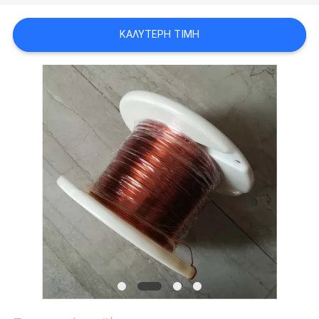
ΑΠΌΣΠΑΣΜΑ
ΚΑΛΎΤΕΡΗ ΤΙΜΉ
SITEMAP
PRIVACY
POLICY