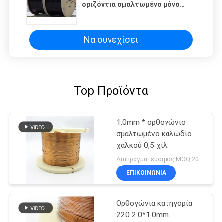
οριζόντια σμαλτωμένο μόνο
καλώδιο συνδέοντας καλώδιο
χαλκού μαγνητών για το
μετασχηματιστή
Να συνεχίσει
Top Προϊόντα
1.0mm * ορθογώνιο
σμαλτωμένο καλώδιο
χαλκού 0,5 χιλ.
Διαπραγματεύσιμος MOQ:20Kilogram/Kilograms
ΕΠΙΚΟΙΝΩΝΙΑ
Ορθογώνια κατηγορία
220 2.0*1.0mm