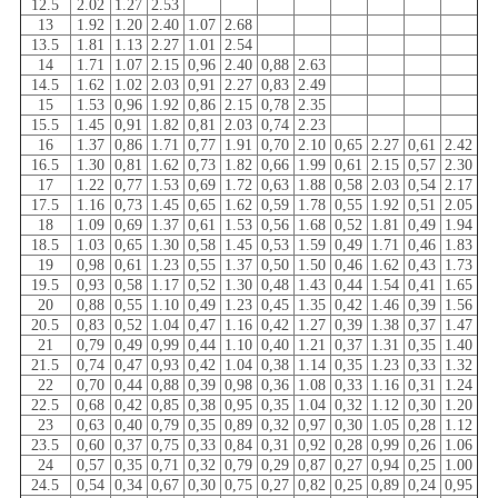
12.5
2.02
1.27
2.53
13
1.92
1.20
2.40
1.07
2.68
13.5
1.81
1.13
2.27
1.01
2.54
14
1.71
1.07
2.15
0,96
2.40
0,88
2.63
14.5
1.62
1.02
2.03
0,91
2.27
0,83
2.49
15
1.53
0,96
1.92
0,86
2.15
0,78
2.35
15.5
1.45
0,91
1.82
0,81
2.03
0,74
2.23
16
1.37
0,86
1.71
0,77
1.91
0,70
2.10
0,65
2.27
0,61
2.42
16.5
1.30
0,81
1.62
0,73
1.82
0,66
1.99
0,61
2.15
0,57
2.30
17
1.22
0,77
1.53
0,69
1.72
0,63
1.88
0,58
2.03
0,54
2.17
17.5
1.16
0,73
1.45
0,65
1.62
0,59
1.78
0,55
1.92
0,51
2.05
18
1.09
0,69
1.37
0,61
1.53
0,56
1.68
0,52
1.81
0,49
1.94
18.5
1.03
0,65
1.30
0,58
1.45
0,53
1.59
0,49
1.71
0,46
1.83
19
0,98
0,61
1.23
0,55
1.37
0,50
1.50
0,46
1.62
0,43
1.73
19.5
0,93
0,58
1.17
0,52
1.30
0,48
1.43
0,44
1.54
0,41
1.65
20
0,88
0,55
1.10
0,49
1.23
0,45
1.35
0,42
1.46
0,39
1.56
20.5
0,83
0,52
1.04
0,47
1.16
0,42
1.27
0,39
1.38
0,37
1.47
21
0,79
0,49
0,99
0,44
1.10
0,40
1.21
0,37
1.31
0,35
1.40
21.5
0,74
0,47
0,93
0,42
1.04
0,38
1.14
0,35
1.23
0,33
1.32
22
0,70
0,44
0,88
0,39
0,98
0,36
1.08
0,33
1.16
0,31
1.24
22.5
0,68
0,42
0,85
0,38
0,95
0,35
1.04
0,32
1.12
0,30
1.20
23
0,63
0,40
0,79
0,35
0,89
0,32
0,97
0,30
1.05
0,28
1.12
23.5
0,60
0,37
0,75
0,33
0,84
0,31
0,92
0,28
0,99
0,26
1.06
24
0,57
0,35
0,71
0,32
0,79
0,29
0,87
0,27
0,94
0,25
1.00
24.5
0,54
0,34
0,67
0,30
0,75
0,27
0,82
0,25
0,89
0,24
0,95