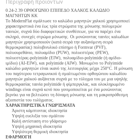
Περιγραφή προϊόντων
0.24-2.39 ΟΡΘΟΓΩΝΙΟ ΕΠΙΠΕΔΟ ΧΑΛΚΟΣ ΚΑΛΩΔΙΟ
ΜΑΓΝΗΤΩΝ ΚΚ
Το ModernFlat σμάλτωσε το καλώδιο μαγνητών χαλκού χρησιμοποιεί
χαρακτηριστικά ένα έως τρία στρώματα της μόνωσης πολυμερών
ταινιών, συχνά δύο διαφορετικών συνθέσεων, για να παρέχει ένα
σκληρό, συνεχές στρώμα μόνωσης. Οι μονώνοντας ταινίες καλωδίων
μαγνητών χρησιμοποιούν (κατά σειρά την αυξανόμενη σειρά
θερμοκρασίας) πολυβινυλικό επίσημο ή Formvar (PVF),
πολυουρεθάνιο, πολυαμίδιο (PUW), πολυεστέρας (PEW),
πολυεστέρας-polyimide (EIW), πολυαμίδιο-polyimide (ή αμίδιο-
ιμίδιο) (AI-EIW), και polyimide (AIW). Μονωμένο το Polyimide
καλώδιο μαγνητών είναι ικανό της λειτουργίας μέχρι 250°C. Η μόνωση
του παχύτερου τετραγωνικού ή σμαλτωμένου ορθογώνιου καλωδίου
μαγνητών χαλκού αυξάνεται συχνά με το τύλιγμα του με μια υψηλής
θερμοκρασίας ταινία polyimide ή φίμπεργκλας, και ολοκληρωμένο
windings είναι συχνά κενό που γονιμοποιείται με ένα μονώνοντας
βερνίκι για να βελτιώσει τη δύναμη μόνωσης και τη μακροπρόθεσμη
αξιοπιστία του τυλίγματος.
ΧΑΡΑΚΤΗΡΙΣΤΙΚΑ ΓΝΩΡΊΣΜΑΤΑ
Άριστη κάμπτοντας ιδιοκτησία
Υψηλή ευελιξία του σμάλτου
Καλή αντίσταση στο γδάρσιμο
Υψηλή μηχανική ιδιοκτησία
Υψηλότερη θερμική ιδιοκτησία
ΕΦΑΡΜΟΓΗ