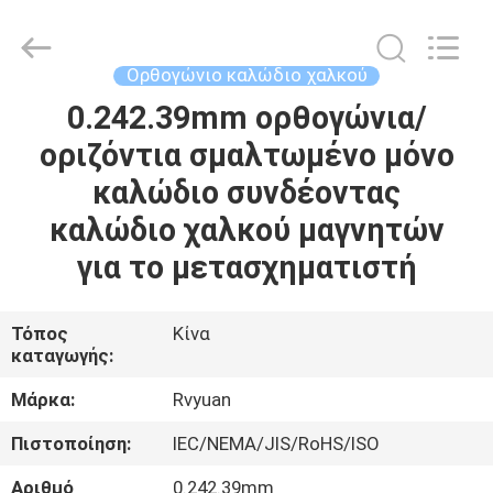
Tianjin
Ruiyuan
Electric
Material
Co,.Ltd.
Ορθογώνιο καλώδιο χαλκού
All
Rights
Reserved.
0.242.39mm ορθογώνια/
ΣΠΊΤΙ
οριζόντια σμαλτωμένο μόνο
ΠΡΟΪΌΝΤΑ
καλώδιο συνδέοντας
καλώδιο χαλκού μαγνητών
ΒΊΝΤΕΟ
για το μετασχηματιστή
ΠΕΡΊΠΟΥ
Τόπος
Κίνα
καταγωγής:
ΕΜΕΊΣ
Μάρκα:
Rvyuan
ΓΎΡΟΣ
Πιστοποίηση:
IEC/NEMA/JIS/RoHS/ISO
ΕΡΓΟΣΤΑΣΊΩΝ
Αριθμό
0.242.39mm