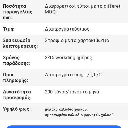
Ποσότητα
Διαφορετικοί τύποι με το differet
ΠΟΙΟΤΙΚΌΣ
παραγγελίας
MOQ
min:
ΈΛΕΓΧΟΣ
Τιμή:
Διαπραγματεύσιμος
ΜΑΣ
Συσκευασία
Στροφίο με το χαρτοκιβώτιο
λεπτομέρειες:
ΕΛΆΤΕ
Χρόνος
2-15 workding ημέρες
ΣΕ
παράδοσης:
ΕΠΑΦΉ
Όροι
Διαπραγμάτευση, T/T, L/C
ΜΕ
πληρωμής:
Δυνατότητα
200 τόνος/τόνοι το μήνα
ΕΙΔΉΣΕΙΣ
προσφοράς:
Υψηλό φως:
,
μαλακό καλώδιο χαλκού
ΖΗΤΉΣΤΕ
σμαλτωμένο καλώδιο μαγνητών χαλκού
ΈΝΑ