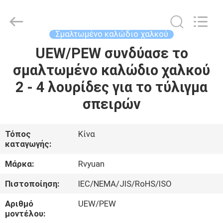
Tianjin
Ruiyuan
Electric
Material
Co,.Ltd.
Σμαλτωμένο καλώδιο χαλκού
All
Rights
Reserved.
UEW/PEW συνδύασε το
ΣΠΊΤΙ
σμαλτωμένο καλώδιο χαλκού
ΠΡΟΪΌΝΤΑ
2 - 4 λουρίδες για το τύλιγμα
σπειρών
ΒΊΝΤΕΟ
Τόπος
Κίνα
καταγωγής:
ΠΕΡΊΠΟΥ
ΕΜΕΊΣ
Μάρκα:
Rvyuan
Πιστοποίηση:
IEC/NEMA/JIS/RoHS/ISO
ΓΎΡΟΣ
Αριθμό
UEW/PEW
ΕΡΓΟΣΤΑΣΊΩΝ
μοντέλου: