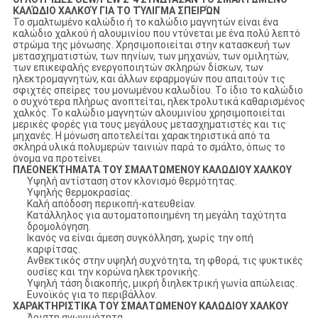
ΚΑΛΏΔΙΟ ΧΑΛΚΟΎ ΓΙΑ ΤΟ ΤΎΛΙΓΜΑ ΣΠΕΙΡΏΝ
Το σμαλτωμένο καλώδιο ή το καλώδιο μαγνητών είναι ένα
καλώδιο χαλκού ή αλουμινίου που ντύνεται με ένα πολύ λεπτό
στρώμα της μόνωσης. Χρησιμοποιείται στην κατασκευή των
μετασχηματιστών, των πηνίων, των μηχανών, των ομιλητών,
των επικεφαλής ενεργοποιητών σκληρών δίσκων, των
ηλεκτρομαγνητών, και άλλων εφαρμογών που απαιτούν τις
σφιχτές σπείρες του μονωμένου καλωδίου. Το ίδιο το καλώδιο
ο συχνότερα πλήρως ανοπτείται, ηλεκτρολυτικά καθαρισμένος
χαλκός. Το καλώδιο μαγνητών αλουμινίου χρησιμοποιείται
μερικές φορές για τους μεγάλους μετασχηματιστές και τις
μηχανές. Η μόνωση αποτελείται χαρακτηριστικά από τα
σκληρά υλικά πολυμερών ταινιών παρά το σμάλτο, όπως το
όνομα να προτείνει.
ΠΛΕΟΝΕΚΤΗΜΑΤΑ ΤΟΥ ΣΜΑΛΤΩΜΕΝΟΥ ΚΑΛΩΔΙΟΥ ΧΑΛΚΟΥ
Υψηλή αντίσταση στον κλονισμό θερμότητας.
Υψηλής θερμοκρασίας.
Καλή απόδοση περικοπή-κατευθείαν.
Κατάλληλος για αυτοματοποιημένη τη μεγάλη ταχύτητα
δρομολόγηση.
Ικανός να είναι άμεση συγκόλληση, χωρίς την οπή
καρφίτσας.
Ανθεκτικός στην υψηλή συχνότητα, τη φθορά, τις ψυκτικές
ουσίες και την κορώνα ηλεκτρονικής.
Υψηλή τάση διακοπής, μικρή διηλεκτρική γωνία απώλειας.
Ευνοϊκός για το περιβάλλον.
ΧΑΡΑΚΤΗΡΙΣΤΙΚΑ ΤΟΥ ΣΜΑΛΤΩΜΕΝΟΥ ΚΑΛΩΔΙΟΥ ΧΑΛΚΟΥ
Άριστη αγωγιμότητα.