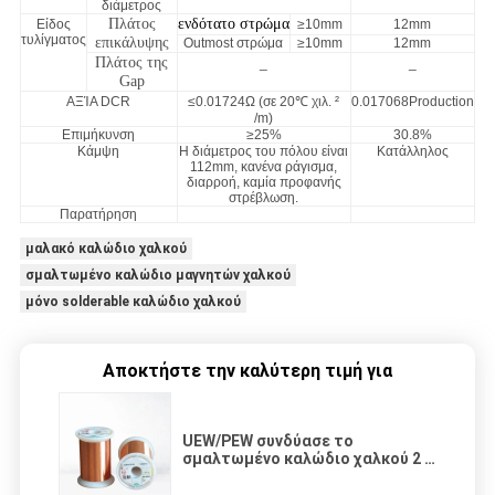
διάμετρος
Πλάτος
ενδότατο στρώμα
Είδος
≥10mm
12mm
τυλίγματος
επικάλυψης
Outmost στρώμα
≥10mm
12mm
Πλάτος της
_
_
Gap
ΑΞΊΑ DCR
≤0.01724Ω (σε 20℃ χιλ. ²
0.017068Production
/m)
Επιμήκυνση
≥25%
30.8%
Κάμψη
Η διάμετρος του πόλου είναι
Κατάλληλος
112mm, κανένα ράγισμα,
διαρροή, καμία προφανής
στρέβλωση.
Παρατήρηση
μαλακό καλώδιο χαλκού
σμαλτωμένο καλώδιο μαγνητών χαλκού
μόνο solderable καλώδιο χαλκού
Αποκτήστε την καλύτερη τιμή για
UEW/PEW συνδύασε το
σμαλτωμένο καλώδιο χαλκού 2 -
4 λουρίδες για το τύλιγμα
σπειρών