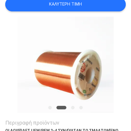
ΚΑΛΎΤΕΡΗ ΤΙΜΉ
ΑΠΌΣΠΑΣΜΑ
SITEMAP
PRIVACY
POLICY
Περιγραφή προϊόντων
ΟΙ ΛΟΥΡΊΔΕΣ UEW/PEW 2-4 ΣΥΝΔΎΑΣΑΝ ΤΟ ΣΜΑΛΤΩΜΈΝΟ