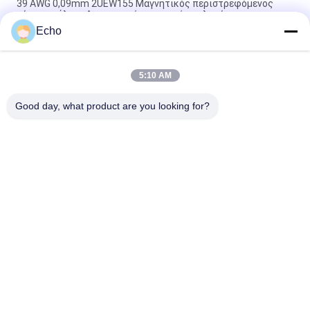
39 AWG 0,09mm 2UEW155 Μαγνητικός περιστρεφόμενος
σύρμα σμάλτου Απομονωμένος αγωγός χαλκού
Echo
ντυμένο καλώδιο χαλκού 0.011mm 2UEW155 σμάλτο για το
τύλιγμα μηχανών
5:10 AM
Ruiyuan Super Thin Winding Coils Εναλισμένο Χαλκό Wire
0,012 mm-0,08 mm
Good day, what product are you looking for?
Λαϊκή κατηγορία
Όλα
Σμαλτωμένο 
Ορθογώνιο 
Καλώδιο Χαλκού
Καλώδιο Χαλκού
Εξαιρετικά 
Καλώδιο Μαγνητών
Σμαλτωμένο 
Πρόστιμο Καλώδιο 
Χαλκού
Καλώδιο Litz Ustc
Καλώδιο FIW
Μόνο Συνδέοντας 
Καλώδιο Litz 