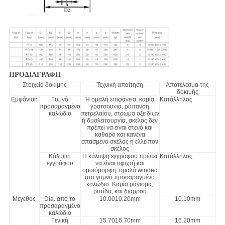
ΠΡΟΔΙΑΓΡΑΦΗ
Στοιχείο δοκιμής
Τεχνική απαίτηση
Αποτέλεσμα της
δοκιμής
Εμφάνιση
Γυμνό
Η ομαλή επιφάνεια, καμία
Κατάλληλος
προσαραγμένο
γρατσουνιά, ρύπανση
καλώδιο
πετρελαίου, στρώμα οξειδίων
ή δυσλειτουργία, σκέλος δεν
πρέπει να είναι στενό και
καθαρό και κανένα
σπασμένο σκέλος ή ελλείπον
σκέλος
Κάλυψη
Η κάλυψη εγγράφου πρέπει
Κατάλληλος
εγγράφου
να είναι σφιχτή και
ομοιόμορφη, ομαλά winded
στο γυμνό προσαραγμένο
καλώδιο. Καμία ράγισμα,
ρυτίδα, και διαρροή
Μέγεθος
Dia. από το
10.0010.20mm
10.10mm
προσαραγμένο
καλώδιο
Γενική
15.7016.70mm
16.20mm