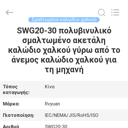
Tianjin
Ruiyuan
Electric
Material
Co,.Ltd.
Σμαλτωμένο καλώδιο χαλκού
All
Rights
Reserved.
SWG20-30 πολυβινυλικό
ΣΠΊΤΙ
σμαλτωμένο ακετάλη
ΠΡΟΪΌΝΤΑ
καλώδιο χαλκού γύρω από το
άνεμος καλώδιο χαλκού για
ΒΊΝΤΕΟ
τη μηχανή
ΠΕΡΊΠΟΥ
Τόπος
Κίνα
καταγωγής:
ΕΜΕΊΣ
Μάρκα:
Rvyuan
ΓΎΡΟΣ
Πιστοποίηση:
IEC/NEMA/JIS/RoHS/ISO
ΕΡΓΟΣΤΑΣΊΩΝ
Αριθμό
SWG20-30