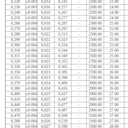
0,220
±0.003
0,014
0,245
-
2200.00
23.00
0,230
±0.003
0,016
0,257
-
2200.00
24.00
0,240
±0.003
0,016
0,267
-
2200.00
24.00
0,250
±0.003
0,016
0,277
-
2300.00
24.00
0,260
±0.004
0,018
0,287
-
2300.00
25.00
0,270
±0.004
0,018
0,297
-
2300.00
25.00
0,280
±0.004
0,022
0,313
-
2300.00
25.00
0,290
±0.004
0,022
0,323
-
2500.00
25.00
0,300
±0.004
0,022
0,334
-
2500.00
25.00
0,310
±0.004
0,022
0,344
-
2500.00
25.00
0,315
±0.004
0,022
0,349
-
2500.00
25.00
0,320
±0.004
0,023
0,355
-
2700.00
25.00
0,330
±0.004
0,023
0,365
-
2700.00
25.00
0,350
±0.004
0,023
0,385
-
2700.00
26.00
0,355
±0.004
0,023
0,390
-
2700.00
26.00
0,370
±0.004
0,024
0,406
-
2900.00
26.00
0,380
±0.004
0,024
0,416
-
2900.00
26.00
0,400
±0.004
0,025
0,437
-
2900.00
27.00
0,410
±0.004
0,025
0,447
-
2900.00
27.00
0,440
±0.004
0,025
0,477
-
2900.00
27.00
0,450
±0.004
0,025
0,487
-
2900.00
27.00
0,470
±0.004
0,026
0,508
-
3100.00
27.00
0,500
±0.004
0,026
0,539
-
3100.00
27.00
0,550
±0.004
0,027
0,590
-
3300.00
28.00