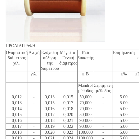
ΠΡΟΔΙΑΓΡΑΦΗ
Ονομαστική
Ανοχή
Ελάχιστη
Μέγιστο.
Τάση
Επιμήκυνση
διάμετρος
αύξηση
Γενική
διακοπής
κ
χιλ.
της
διάμετρος
διαμέτρου
χιλ.
≥ Β
≥%
≤D
Mandrel
Στριμμένη
μέθοδος
μέθοδος
0,012
-
0,013
0,015
50,000
-
5.00
0,013
-
0,015
0,017
70,000
-
5.00
0,014
-
0,016
0,018
70,000
-
5.00
0,015
-
0,017
0,020
80,000
-
5.00
0,016
-
0,018
0,021
90,000
-
5.00
0,017
-
0,019
0,022
90,000
-
5.00
0,018
-
0,020
0,023
100,000
-
5.00
0,019
-
0,021
0,024
100,000
-
5.00