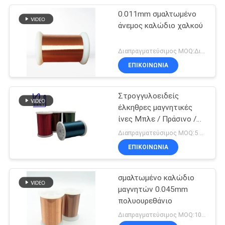
0.011mm σμαλτωμένο
άνεμος καλώδιο χαλκού
Διαπραγματεύσιμος MOQ:Διαφορετικοί τύποι με το differet MOQ
ΕΠΙΚΟΙΝΩΝΙΑ
Στρογγυλοειδείς
έλκηθρες μαγνητικές
ίνες Μπλε / Πράσινο /
Κόκκινο / Καφέ χρώμα
Διαπραγματεύσιμος MOQ:5 κιλά
ΕΠΙΚΟΙΝΩΝΙΑ
σμαλτωμένο καλώδιο
μαγνητών 0.045mm
πολυουρεθάνιο
Διαπραγματεύσιμος MOQ:10kg