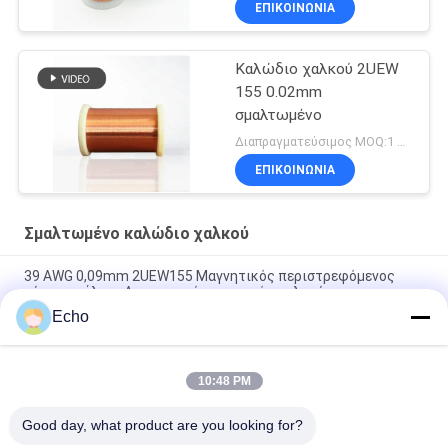
ΕΠΙΚΟΙΝΩΝΙΑ
Καλώδιο χαλκού 2UEW
155 0.02mm
σμαλτωμένο
Διαπραγματεύσιμος MOQ:1 χιλιόγραμμο/χιλιόγραμμα
ΕΠΙΚΟΙΝΩΝΙΑ
Σμαλτωμένο καλώδιο χαλκού
39 AWG 0,09mm 2UEW155 Μαγνητικός περιστρεφόμενος
σύρμα σμάλτου Απομονωμένος αγωγός χαλκού
Echo
ντυμένο καλώδιο χαλκού 0.011mm 2UEW155 σμάλτο για το
τύλιγμα μηχανών
10:48 PM
Ruiyuan Super Thin Winding Coils Εναλισμένο Χαλκό Wire
0,012 mm-0,08 mm
Good day, what product are you looking for?