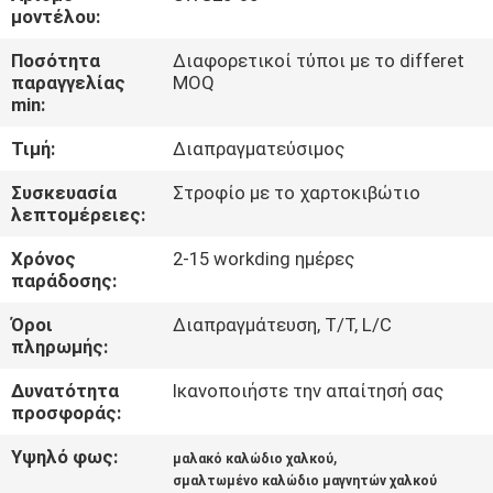
μοντέλου:
ΠΟΙΟΤΙΚΌΣ
Ποσότητα
Διαφορετικοί τύποι με το differet
ΈΛΕΓΧΟΣ
παραγγελίας
MOQ
min:
Τιμή:
Διαπραγματεύσιμος
ΜΑΣ
ΕΛΆΤΕ
Συσκευασία
Στροφίο με το χαρτοκιβώτιο
λεπτομέρειες:
ΣΕ
Χρόνος
2-15 workding ημέρες
ΕΠΑΦΉ
παράδοσης:
ΜΕ
Όροι
Διαπραγμάτευση, T/T, L/C
πληρωμής:
ΕΙΔΉΣΕΙΣ
Δυνατότητα
Ικανοποιήστε την απαίτησή σας
προσφοράς:
ΖΗΤΉΣΤΕ
Υψηλό φως:
,
μαλακό καλώδιο χαλκού
ΈΝΑ
σμαλτωμένο καλώδιο μαγνητών χαλκού