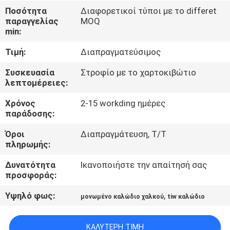
Ποσότητα
Διαφορετικοί τύποι με το differet
ΠΟΙΟΤΙΚΌΣ
παραγγελίας
MOQ
min:
ΈΛΕΓΧΟΣ
Τιμή:
Διαπραγματεύσιμος
ΜΑΣ
Συσκευασία
Στροφίο με το χαρτοκιβώτιο
λεπτομέρειες:
ΕΛΆΤΕ
Χρόνος
2-15 workding ημέρες
ΣΕ
παράδοσης:
ΕΠΑΦΉ
Όροι
Διαπραγμάτευση, T/T
ΜΕ
πληρωμής:
Δυνατότητα
Ικανοποιήστε την απαίτησή σας
ΕΙΔΉΣΕΙΣ
προσφοράς:
Υψηλό φως:
,
μονωμένο καλώδιο χαλκού
tiw καλώδιο
ΖΗΤΉΣΤΕ
ΈΝΑ
ΚΑΛΎΤΕΡΗ ΤΙΜΉ