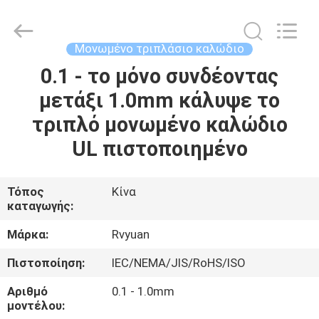
Tianjin
Ruiyuan
Electric
Material
Co,.Ltd.
Μονωμένο τριπλάσιο καλώδιο
All
Rights
Reserved.
0.1 - το μόνο συνδέοντας
ΣΠΊΤΙ
μετάξι 1.0mm κάλυψε το
ΠΡΟΪΌΝΤΑ
τριπλό μονωμένο καλώδιο
UL πιστοποιημένο
ΒΊΝΤΕΟ
Τόπος
Κίνα
καταγωγής:
ΠΕΡΊΠΟΥ
ΕΜΕΊΣ
Μάρκα:
Rvyuan
Πιστοποίηση:
IEC/NEMA/JIS/RoHS/ISO
ΓΎΡΟΣ
Αριθμό
0.1 - 1.0mm
ΕΡΓΟΣΤΑΣΊΩΝ
μοντέλου: