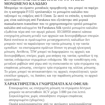
ΜΟΝΩΜΕΝΟ ΚΑΛΩΔΙΟ
Μπορούμε να είμαστε μοναδικός προμηθευτής που μπορεί να παρέχει
ότι η κατηγορία F/155 τριπλασιάζει το μονωμένο καλώδιο που
ταξινομεί τις ενάρξεις από 0.15mm. Σε αυτό το επίπεδο, η ποιότητά
μας είναι καλύτερη από Furukawa που εξετάστηκε από μερικά
manuafactures transofmer που το χρησιμοποιημένο τριπλό μονωμένο
το
καλώδιο από
καλυμμένο
Furukawa.Silk
τριπλό μονωμένο καλώδιο
εξωθείται πέρα από τον αγωγό χαλκού. IEC60950 απαιτεί κάποια
ενισχυμένη μόνωση μεταξύ των αρχικών και δευτεροβάθμιων σπειρών.
Κατά συνέπεια οι σμαλτωμένοι μετασχηματιστές καλωδίων δεν
μπορούν ποτέ να παραλείψουν την ταινία μόνωσης ή την ταινία
εμποδίων: τα επιστρώματα σμάλτων δίνουν τη φτωχή ηλεκτρική
μόνωση. Αντίθετα, TIW μπορεί να διαμορφώσει τις αρχικές και
δευτεροβάθμιες σπείρες χωρίς μια ανάγκη της ταινίας εμποδίων ή της
ταινίας ενδιάμεσων στρωμάτων ενδιάμεσα. Με την τοποθέτηση ενός
μεταξιού ραβδιών από γύρω από τη συσκευασία σε τρία στρώματα της
επιφάνειας μόνωσης, επιτύχετε τρία στρώματα της κόλλας μόνωσης.
Το μέρος μπορεί να αντικαταστήσει τις αρχικές συγκολλητικές τριών
επιπέδων γραμμές, τις δαπάνες και την παράδοση μόνωσης το αρχικό
εργοστάσιο.
ΧΑΡΑΚΤΗΡΙΣΤΙΚΑ ΓΝΩΡΊΣΜΑΤΑ ΚΑΙ ΟΦΕΛΗ:
Επικυρωμένος ως ενισχυμένη μόνωση τα στρώματα δέντρων
μπορούν να αντισταθούν ACV μέχρι 3.000 για ένα λεπτό.
Συγκολλημένος χωρίς οποιοδήποτε στρώμα επιφάνειας
απογυμνωμένο (γδυμένος).
Ομαλά κουλουριασμένος από τις αυτόματες κουλουριάζοντας