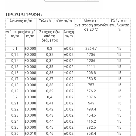
ΠΡΟΔΙΑΓΡΑΦΗ:
Αγωγός m/m
Τελικό προϊόν m/m
Μέγιστη
Ελάχιστη
αντίσταση αγωγών
επιμήκυνση
σε 20 ℃
%
Διάμετρος
Ανοχή
Στόχος έξω
Ανοχή
m/m
m/m
από τη
m/m
διάμετρο
0,1
±0.008
0,3
±0.02
2264.7
15
0,12
±0.008
0,32
±0.02
1786
15
0,14
±0.008
0,34
±0.02
1286
15
0,15
±0.008
0,35
±0.02
1111
15
0,16
±0.008
0,36
±0.02
908.8
15
0,17
±0.008
0,37
±0.02
853.5
15
0,18
±0.008
0,38
±0.02
757
15
0,19
±0.008
0,39
±0.02
676.2
15
0,2
±0.008
0,4
±0.02
607.6
15
0,21
±0.008
0,41
±0.02
549
15
0,22
±0.008
0,42
±0.02
498.4
15
0,23
±0.008
0,43
±0.02
454.5
15
0,24
±0.008
0,44
±0.02
416.2
15
0,25
±0.008
0,45
±0.02
382.5
15
0,26
±0.010
0,46
±0.02
358.4
15