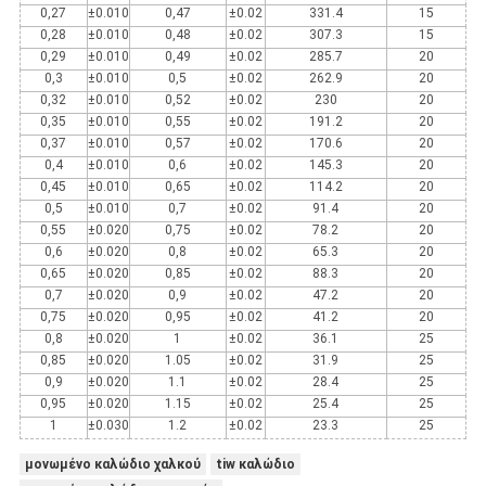
0,27
±0.010
0,47
±0.02
331.4
15
0,28
±0.010
0,48
±0.02
307.3
15
0,29
±0.010
0,49
±0.02
285.7
20
0,3
±0.010
0,5
±0.02
262.9
20
0,32
±0.010
0,52
±0.02
230
20
0,35
±0.010
0,55
±0.02
191.2
20
0,37
±0.010
0,57
±0.02
170.6
20
0,4
±0.010
0,6
±0.02
145.3
20
0,45
±0.010
0,65
±0.02
114.2
20
0,5
±0.010
0,7
±0.02
91.4
20
0,55
±0.020
0,75
±0.02
78.2
20
0,6
±0.020
0,8
±0.02
65.3
20
0,65
±0.020
0,85
±0.02
88.3
20
0,7
±0.020
0,9
±0.02
47.2
20
0,75
±0.020
0,95
±0.02
41.2
20
0,8
±0.020
1
±0.02
36.1
25
0,85
±0.020
1.05
±0.02
31.9
25
0,9
±0.020
1.1
±0.02
28.4
25
0,95
±0.020
1.15
±0.02
25.4
25
1
±0.030
1.2
±0.02
23.3
25
μονωμένο καλώδιο χαλκού
tiw καλώδιο