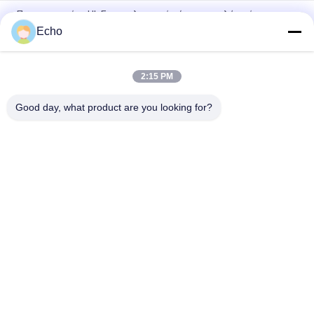
Πιστοποιημένο UL Επαγγελματικό σύρμα τριπλής μόνωσης
σύρμα περιέλιξης χαλκού TIW για μετασχηματιστές
Echo
Τριπλό μονωμένο σύρμα 0,15mm Μονωμένο σύρμα TIW
2:15 PM
TIW-B/F Τριπλή μόνωση σύρμα 0,15 mm μονωμένο TIW
καλώδιο για μετασχηματιστή
Good day, what product are you looking for?
Λαϊκή κατηγορία
Όλα
Σμαλτωμένο 
Ορθογώνιο 
Καλώδιο Χαλκού
Καλώδιο Χαλκού
Εξαιρετικά 
Καλώδιο Μαγνητών
Σμαλτωμένο 
Πρόστιμο Καλώδιο 
Χαλκού
Καλώδιο Litz Ustc
Καλώδιο FIW
Μόνο Συνδέοντας 
Καλώδιο Litz 