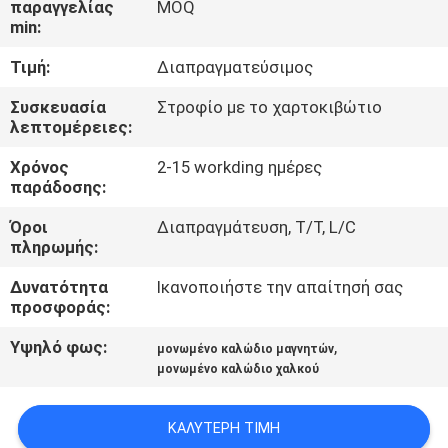
παραγγελίας
MOQ
min:
ΠΟΙΟΤΙΚΌΣ
Τιμή:
Διαπραγματεύσιμος
ΈΛΕΓΧΟΣ
Συσκευασία
Στροφίο με το χαρτοκιβώτιο
λεπτομέρειες:
ΜΑΣ
Χρόνος
2-15 workding ημέρες
ΕΛΆΤΕ
παράδοσης:
ΣΕ
Όροι
Διαπραγμάτευση, T/T, L/C
ΕΠΑΦΉ
πληρωμής:
ΜΕ
Δυνατότητα
Ικανοποιήστε την απαίτησή σας
προσφοράς:
ΕΙΔΉΣΕΙΣ
Υψηλό φως:
,
μονωμένο καλώδιο μαγνητών
μονωμένο καλώδιο χαλκού
ΖΗΤΉΣΤΕ
ΚΑΛΎΤΕΡΗ ΤΙΜΉ
ΈΝΑ