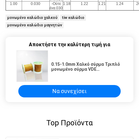
1.00
0.030
-Ούτε
1.18
1.22
1.21
1.24
2
ένα.030
μονωμένο καλώδιο χαλκού
tiw καλώδιο
μονωμένο καλώδιο μαγνητών
Αποκτήστε την καλύτερη τιμή για
0.15-1.0mm Χαλκό σύρμα Τριπλό
μονωμένο σύρμα VDE
πιστοποιημένο
Να συνεχίσει
Top Προϊόντα