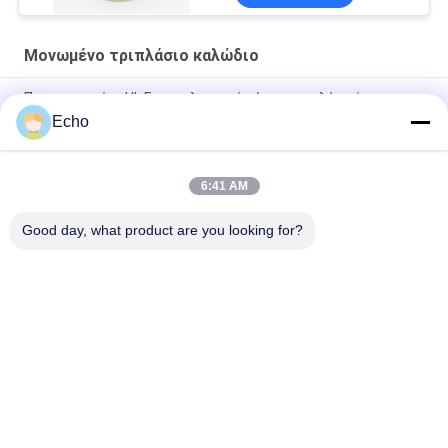
Μονωμένο τριπλάσιο καλώδιο
Πιστοποιημένο UL Επαγγελματικό σύρμα τριπλής μόνωσης
σύρμα περιέλιξης χαλκού TIW για μετασχηματιστές
Echo
Τριπλό μονωμένο σύρμα 0,15mm Μονωμένο σύρμα TIW
6:41 AM
TIW-B/F Τριπλή μόνωση σύρμα 0,15 mm μονωμένο TIW
καλώδιο για μετασχηματιστή
Good day, what product are you looking for?
Λαϊκή κατηγορία
Όλα
Σμαλτωμένο 
Ορθογώνιο 
Καλώδιο Χαλκού
Καλώδιο Χαλκού
Εξαιρετικά 
Καλώδιο Μαγνητών
Σμαλτωμένο 
Πρόστιμο Καλώδιο 
Χαλκού