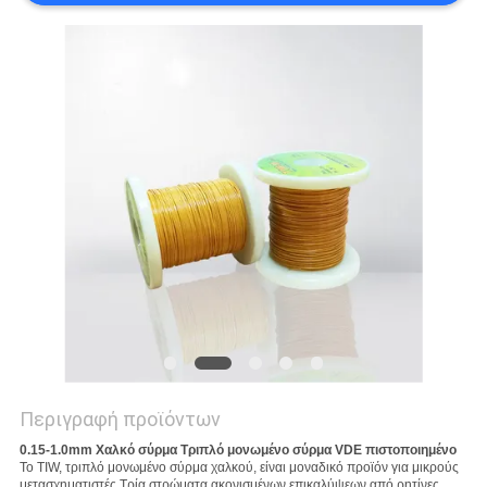
ΑΠΌΣΠΑΣΜΑ
SITEMAP
PRIVACY
POLICY
Περιγραφή προϊόντων
0.15-1.0mm Χαλκό σύρμα Τριπλό μονωμένο σύρμα VDE πιστοποιημένο
Το TIW, τριπλό μονωμένο σύρμα χαλκού, είναι μοναδικό προϊόν για μικρούς
μετασχηματιστές.Τρία στρώματα ακονισμένων επικαλύψεων από ρητίνες