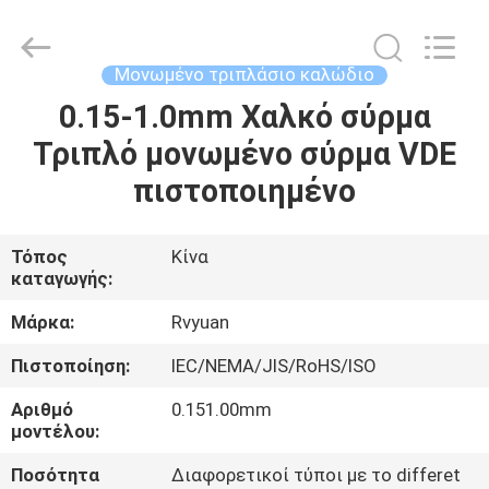
Tianjin
Ruiyuan
Electric
Material
Co,.Ltd.
Μονωμένο τριπλάσιο καλώδιο
All
Rights
Reserved.
0.15-1.0mm Χαλκό σύρμα
ΣΠΊΤΙ
Τριπλό μονωμένο σύρμα VDE
ΠΡΟΪΌΝΤΑ
πιστοποιημένο
ΒΊΝΤΕΟ
Τόπος
Κίνα
καταγωγής:
ΠΕΡΊΠΟΥ
Μάρκα:
Rvyuan
ΕΜΕΊΣ
Πιστοποίηση:
IEC/NEMA/JIS/RoHS/ISO
Αριθμό
0.151.00mm
ΓΎΡΟΣ
μοντέλου:
ΕΡΓΟΣΤΑΣΊΩΝ
Ποσότητα
Διαφορετικοί τύποι με το differet