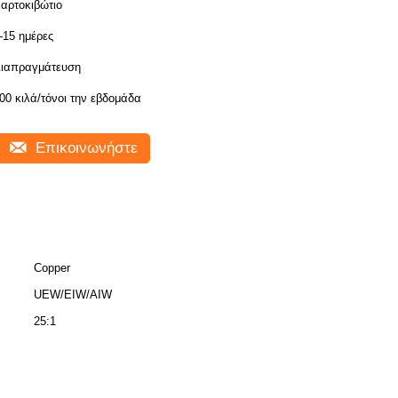
αρτοκιβώτιο
-15 ημέρες
ιαπραγμάτευση
00 κιλά/τόνοι την εβδομάδα
Επικοινωνήστε
Copper
UEW/EIW/AIW
25:1