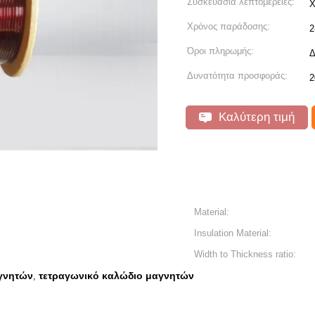
Συσκευασία λεπτομέρειες:
Χ
Χρόνος παράδοσης:
2
Όροι πληρωμής:
Δ
Δυνατότητα προσφοράς:
2
Καλύτερη τιμή
Material:
Insulation Material:
Width to Thickness ratio:
γνητών
τετραγωνικό καλώδιο μαγνητών
,