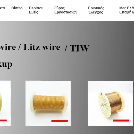
ντα
Βίντεο
Περίπου
Γύρος
Ποιοτικός
Μας Ελά
Εμείς
Εργοστασίων
Έλεγχος
Επαφή 