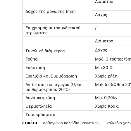
Διάμετρο
Δάχος της μόνωσης (mm)
Δάχος
Επιχρισμός αυτοσυνδετικού
/
στρώματος
Διάμετρο
Δάχος
Συνολική διάμετρος
Τρύπα
Μαξ. 3 τρύπες/5
Επέκταση
Min.30 %
Ευελιξία και Συμμόρφωση
Χωρίς ρήξη.
Αντίσταση του αγωγού (Ω/km
Μαξ.52.5Ω/km 20
σε θερμοκρασία 20°C)
Δυναμική τάση
Min. 0,70kv
Θερμοπληξία
Χωρίς Κρακ.
Συμπεράσματα
ετικέτα:
ορθογώνιο καλώδιο μαγνητών
,
καλώδιο χαλ