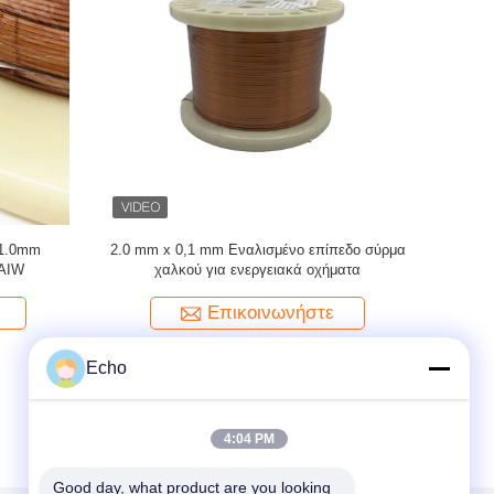
ς επίπεδο
0.1mm Υπερτελής σφραγισμένη ορθογώνια /
UEW 180 
ώνιο σύρμα
επίπεδη μαγνήτης περιστρεφόμενο χαλκό
μαγνητώ
σύρμα μονωμένο στερεό
Επικοινωνήστε
Echo
4:04 PM
Good day, what product are you looking 