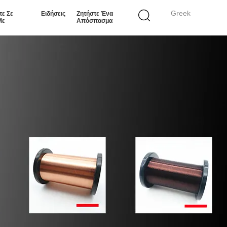
Greek
τε Σε
Ειδήσεις
Ζητήστε Ένα
Με
Απόσπασμα