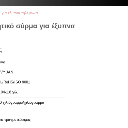
α για έξυπνα τηλέφωνα
τικό σύρμα για έξυπνα
ς
ίνα
RVYUAN
L/RoHS/ISO 9001
.04-1.8 χιλ.
0 χιλιόγραμμο/χιλιόγραμμα
ιαπραγματεύσιμος