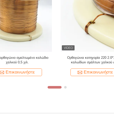
Υπερ λεπτές 1,5 mmx0,1 mm
Προσαρμοσμένο υψηλής ποιότητα
 σμιλεμένες σχοινίτες χαλκού για
σφραγισμένο σύρμα χαλκού ορθογ
τυλιγμό
χαλκού για ήχο
Επικοινωνήστε
Επικοινωνήστε