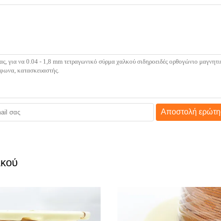
Αποστολή ερώτη
λκού