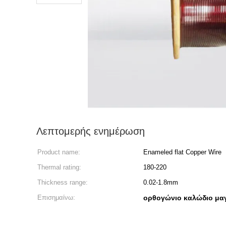
Λεπτομερής ενημέρωση
Product name:
Enameled flat Copper Wire
Thermal rating:
180-220
Thickness range:
0.02-1.8mm
Επισημαίνω:
ορθογώνιο καλώδιο μα