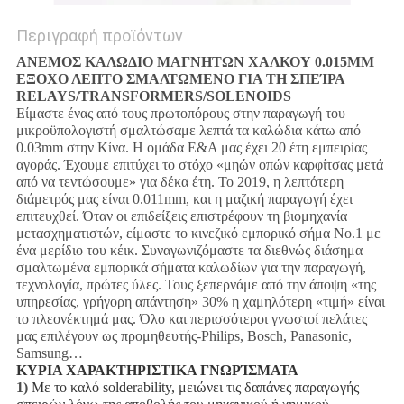
Περιγραφή προϊόντων
ΑΝΕΜΟΣ ΚΑΛΩΔΙΟ ΜΑΓΝΗΤΩΝ ΧΑΛΚΟΥ 0.015MM
ΕΞΟΧΟ ΛΕΠΤΟ ΣΜΑΛΤΩΜΕΝΟ ΓΙΑ ΤΗ ΣΠΕΊΡΑ
RELAYS/TRANSFORMERS/SOLENOIDS
Είμαστε ένας από τους πρωτοπόρους στην παραγωγή του
μικροϋπολογιστή σμαλτώσαμε λεπτά τα καλώδια κάτω από
0.03mm στην Κίνα. Η ομάδα Ε&Α μας έχει 20 έτη εμπειρίας
αγοράς. Έχουμε επιτύχει το στόχο «μηών οπών καρφίτσας μετά
από να τεντώσουμε» για δέκα έτη. Το 2019, η λεπτότερη
διάμετρός μας είναι 0.011mm, και η μαζική παραγωγή έχει
επιτευχθεί. Όταν οι επιδείξεις επιστρέφουν τη βιομηχανία
μετασχηματιστών, είμαστε το κινεζικό εμπορικό σήμα No.1 με
ένα μερίδιο του κέικ. Συναγωνιζόμαστε τα διεθνώς διάσημα
σμαλτωμένα εμπορικά σήματα καλωδίων για την παραγωγή,
τεχνολογία, πρώτες ύλες. Τους ξεπερνάμε από την άποψη «της
υπηρεσίας, γρήγορη απάντηση» 30% η χαμηλότερη «τιμή» είναι
το πλεονέκτημά μας. Όλο και περισσότεροι γνωστοί πελάτες
μας επιλέγουν ως προμηθευτής-Philips, Bosch, Panasonic,
Samsung…
ΚΥΡΙΑ ΧΑΡΑΚΤΗΡΙΣΤΙΚΑ ΓΝΩΡΊΣΜΑΤΑ
1)
Με το καλό solderability, μειώνει τις δαπάνες παραγωγής 