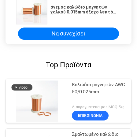
άνεμος καλώδιο μαγνητών
χαλκού 0.015mm έξοχο λεπτό
σμαλτωμένο για τους
ηλεκτρονόμους/
μετασχηματιστής/σπείρα
σωληνοειδών
Να συνεχίσει
Top Προϊόντα
Καλώδιο μαγνητών AWG
50/0.025mm
Διαπραγματεύσιμος MOQ:5kg
ΕΠΙΚΟΙΝΩΝΙΑ
Σμαλτωμένο καλώδιο