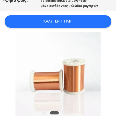
Υψηλό φως:
,
solderable καλώδιο μαγνητών
ΑΠΌΣΠΑΣΜΑ
μόνο συνδέοντας καλώδιο μαγνητών
SITEMAP
ΚΑΛΎΤΕΡΗ ΤΙΜΉ
PRIVACY
POLICY