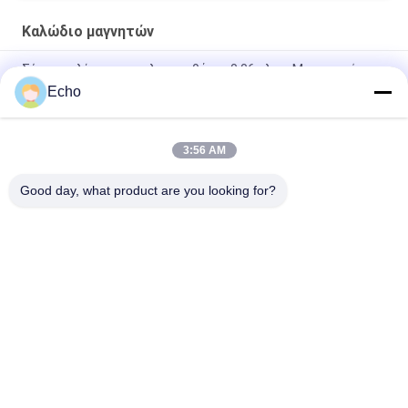
Καλώδιο μαγνητών
Σύρμα τυλίγματος πολυουρεθάνης 0,06 χλστ. Μαγνητικό
Σύρμα Χάλκινο Εμαγιέ
Echo
0.15mm Εναμελωμένο Χαλκό Τεχνικό Πίνακα Μεγέθους
3:56 AM
0.036mm σμαλτωμένο καλώδιο μαγνητών χαλκού για το
ρολόι/τις σπείρες
Good day, what product are you looking for?
Λαϊκή κατηγορία
Όλα
Σμαλτωμένο 
Ορθογώνιο 
Καλώδιο Χαλκού
Καλώδιο Χαλκού
Εξαιρετικά 
Καλώδιο Μαγνητών
Σμαλτωμένο 
Πρόστιμο Καλώδιο 
Χαλκού
Καλώδιο Litz Ustc
Καλώδιο FIW