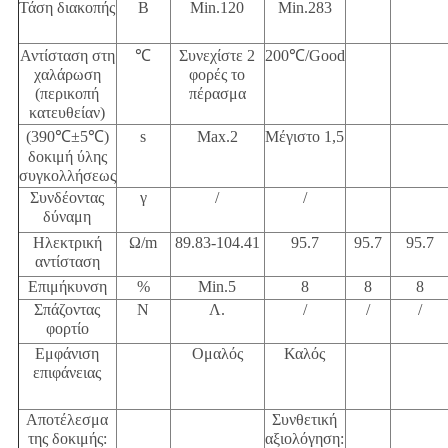
Τάση διακοπής
Β
Min.120
Min.283
Αντίσταση στη
℃
Συνεχίστε 2
200
℃/Good
χαλάρωση
φορές το
(περικοπή
πέρασμα
κατευθείαν)
(390℃±5℃
)
s
Max.2
Μέγιστο 1,5
δοκιμή ύλης
συγκολλήσεως
Συνδέοντας
γ
/
/
δύναμη
Ηλεκτρική
Ω/m
89.83-104.41
95.7
95.7
95.7
αντίσταση
Επιμήκυνση
%
Min.5
8
8
8
Σπάζοντας
Ν
Λ.
/
/
/
φορτίο
Εμφάνιση
Ομαλός
Καλός
επιφάνειας
Αποτέλεσμα
Συνθετική
της δοκιμής:
αξιολόγηση: