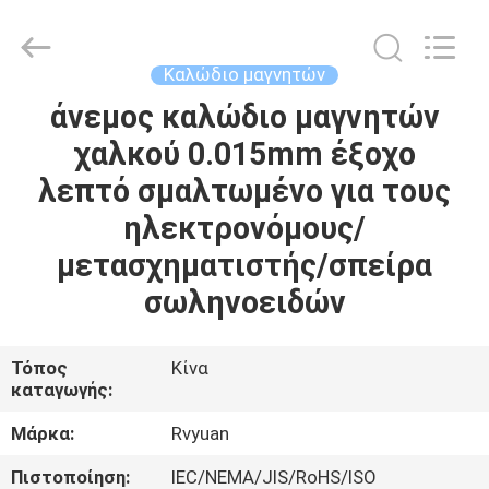
Tianjin
Ruiyuan
Electric
Material
Co,.Ltd.
Καλώδιο μαγνητών
All
Rights
Reserved.
άνεμος καλώδιο μαγνητών
ΣΠΊΤΙ
χαλκού 0.015mm έξοχο
ΠΡΟΪΌΝΤΑ
λεπτό σμαλτωμένο για τους
ηλεκτρονόμους/
ΒΊΝΤΕΟ
μετασχηματιστής/σπείρα
σωληνοειδών
ΠΕΡΊΠΟΥ
ΕΜΕΊΣ
Τόπος
Κίνα
καταγωγής:
ΓΎΡΟΣ
Μάρκα:
Rvyuan
ΕΡΓΟΣΤΑΣΊΩΝ
Πιστοποίηση:
IEC/NEMA/JIS/RoHS/ISO