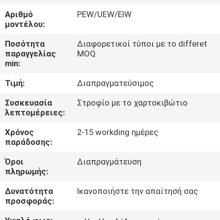
Αριθμό
PEW/UEW/EIW
ΠΟΙΟΤΙΚΌΣ
μοντέλου:
ΈΛΕΓΧΟΣ
Ποσότητα
Διαφορετικοί τύποι με το differet
παραγγελίας
MOQ
min:
ΜΑΣ
Τιμή:
Διαπραγματεύσιμος
ΕΛΆΤΕ
ΣΕ
Συσκευασία
Στροφίο με το χαρτοκιβώτιο
λεπτομέρειες:
ΕΠΑΦΉ
Χρόνος
2-15 workding ημέρες
ΜΕ
παράδοσης:
Όροι
Διαπραγμάτευση
ΕΙΔΉΣΕΙΣ
πληρωμής:
Δυνατότητα
Ικανοποιήστε την απαίτησή σας
ΖΗΤΉΣΤΕ
προσφοράς:
ΈΝΑ