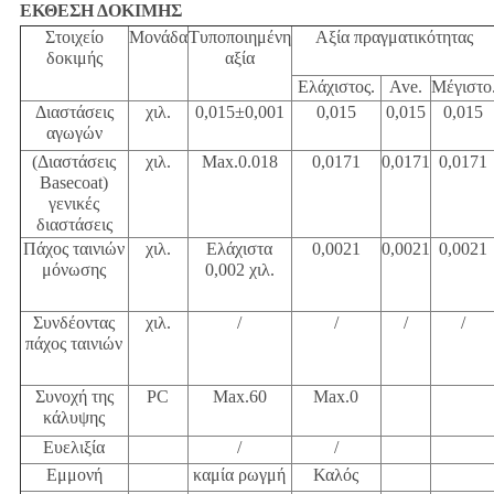
ΕΚΘΕΣΗ ΔΟΚΙΜΗΣ
Στοιχείο
Μονάδα
Τυποποιημένη
Αξία πραγματικότητας
δοκιμής
αξία
Ελάχιστος.
Ave
.
Μέγιστο
Διαστάσεις
χιλ.
0,015
±0,001
0,015
0,015
0,015
αγωγών
(Διαστάσεις
χιλ.
Max.0.018
0,0171
0,0171
0,0171
Basecoat)
γενικές
διαστάσεις
Πάχος ταινιών
χιλ.
Ελάχιστα
0,0021
0,0021
0,0021
μόνωσης
0,002 χιλ.
Συνδέοντας
χιλ.
/
/
/
/
πάχος ταινιών
Συνοχή της
PC
Max.60
Max.0
κάλυψης
Ευελιξία
/
/
Εμμονή
καμία ρωγμή
Καλός