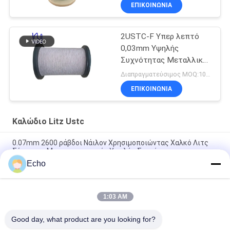
ΕΠΙΚΟΙΝΩΝΙΑ
2USTC-F Υπερ λεπτό
0,03mm Υψηλής
Συχνότητας Μεταλλικό
Σύρμα Litz
Διαπραγματεύσιμος MOQ:10 κιλά
ΕΠΙΚΟΙΝΩΝΙΑ
Καλώδιο Litz Ustc
0.07mm 2600 ράβδοι Νάιλον Χρησιμοποιώντας Χαλκό Λιτς
Σύρμα για Μετασχηματιστές Υψηλής Συχνότητας
Echo
Προσαρμοσμένο νήμα Litz από νάιλον 0,07mm 2600 κλώνων
για εφαρμογές υψηλής συχνότητας
1:03 AM
Προσαρμοσμένο νήμα Litz από νάιλον 0,07mm 2600 κλώνων
για περιέλιξη μετασχηματιστή με μέγιστη θερμοκρασία 180°C
Good day, what product are you looking for?