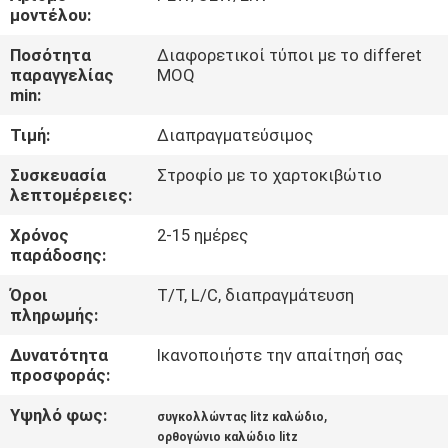
μοντέλου:
ΠΟΙΟΤΙΚΌΣ
Ποσότητα
Διαφορετικοί τύποι με το differet
ΈΛΕΓΧΟΣ
παραγγελίας
MOQ
min:
Τιμή:
Διαπραγματεύσιμος
ΜΑΣ
ΕΛΆΤΕ
Συσκευασία
Στροφίο με το χαρτοκιβώτιο
λεπτομέρειες:
ΣΕ
Χρόνος
2-15 ημέρες
ΕΠΑΦΉ
παράδοσης:
ΜΕ
Όροι
T/T, L/C, διαπραγμάτευση
πληρωμής:
ΕΙΔΉΣΕΙΣ
Δυνατότητα
Ικανοποιήστε την απαίτησή σας
προσφοράς:
ΖΗΤΉΣΤΕ
Υψηλό φως:
,
συγκολλώντας litz καλώδιο
ΈΝΑ
ορθογώνιο καλώδιο litz