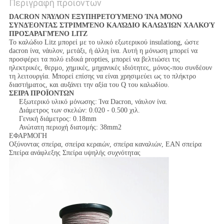
Περιγραφή προϊόντων
DACRON ΝΆΥΛΟΝ ΕΞΥΠΗΡΕΤΟΎΜΕΝΟ ΊΝΑ ΜΌΝΟ
ΣΥΝΔΈΟΝΤΑΣ ΣΤΡΙΜΜΈΝΟ ΚΑΛΏΔΙΟ ΚΑΛΩΔΊΩΝ ΧΑΛΚΟΎ
ΠΡΟΣΑΡΑΓΜΈΝΟ LITZ
Το καλώδιο Litz μπορεί με το υλικό εξωτερικού insulationg, ώστε
dacron ίνα, νάυλον, μετάξι, ή άλλη ίνα. Αυτή η μόνωση μπορεί να
προσφέρει τα πολύ ειδικά propties, μπορεί να βελτιώσει τις
ηλεκτρικές, θερμο, χημικές, μηχανικές ιδιότητες, μόνος-που συνδέουν
τη λειτουργία. Μπορεί επίσης να είναι χρησιμεύει ως το πλήκτρο
διαστήματος, και αυξάνει την αξία του Q του καλωδίου.
ΣΕΙΡΑ ΠΡΟΪΟΝΤΩΝ
Εξωτερικό υλικό μόνωσης: Ίνα Dacron, νάυλον ίνα.
Διάμετρος των σκελών: 0.020 - 0.500 χιλ.
Γενική διάμετρος: 0.18mm
Ανώτατη περιοχή διατομής: 38mm2
ΕΦΑΡΜΟΓΗ
Οξύνοντας σπείρα, σπείρα κεραιών, σπείρα καναλιών, ΕΑΝ σπείρα
Σπείρα ανάφλεξης Σπείρα υψηλής συχνότητας