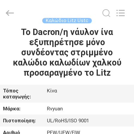
Tianjin
Ruiyuan
Electric
Material
Co,.Ltd.
Καλώδιο Litz Ustc
All
Rights
Reserved.
Το Dacron/η νάυλον ίνα
ΣΠΊΤΙ
εξυπηρέτησε μόνο
ΠΡΟΪΌΝΤΑ
συνδέοντας στριμμένο
καλώδιο καλωδίων χαλκού
ΒΊΝΤΕΟ
προσαραγμένο το Litz
ΠΕΡΊΠΟΥ
Τόπος
Κίνα
καταγωγής:
ΕΜΕΊΣ
Μάρκα:
Rvyuan
ΓΎΡΟΣ
Πιστοποίηση:
UL/RoHS/ISO 9001
ΕΡΓΟΣΤΑΣΊΩΝ
Αριθμό
PEW/UEW/EIW