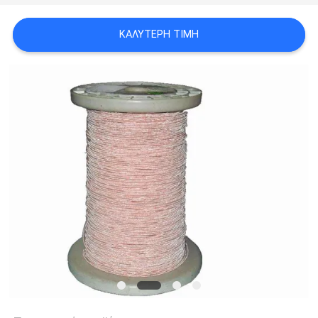
ΑΠΌΣΠΑΣΜΑ
ΚΑΛΎΤΕΡΗ ΤΙΜΉ
SITEMAP
PRIVACY
POLICY