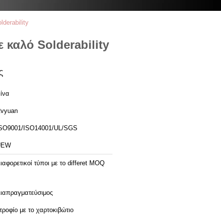
erability
καλό Solderability
ς
ίνα
vyuan
SO9001/ISO14001/UL/SGS
UEW
ιαφορετικοί τύποι με το differet MOQ
ιαπραγματεύσιμος
τροφίο με το χαρτοκιβώτιο