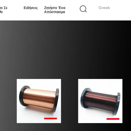
Greek
τε Σε
Ειδήσεις
Ζητήστε Ένα
Με
Απόσπασμα