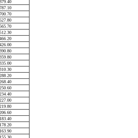
879.40
787.10
700.70
627.80
565.70
512.30
466.20
426.00
390.80
359.80
335.00
310.30
288.20
268.40
250.60
234.40
227.00
219.80
206.60
183.40
178.20
163.90
155.30