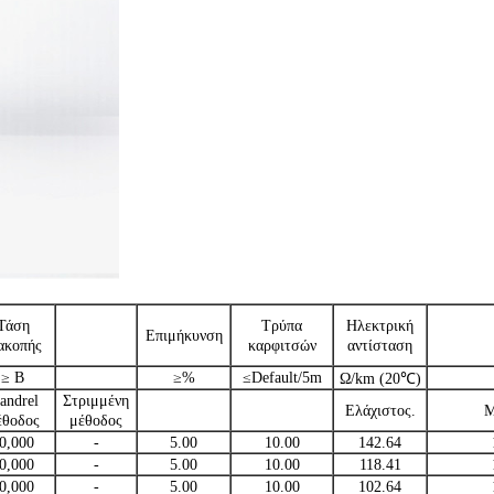
Τάση
Τρύπα
Ηλεκτρική
Επιμήκυνση
ακοπής
καρφιτσών
αντίσταση
≥ Β
≥%
≤Default/5m
Ω/km (20℃)
andrel
Στριμμένη
Ελάχιστος.
Μ
έθοδος
μέθοδος
0,000
-
5.00
10.00
142.64
0,000
-
5.00
10.00
118.41
0,000
-
5.00
10.00
102.64