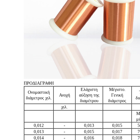
ΠΡΟΔΙΑΓΡΑΦΗ
Ελάχιστη
Μέγιστο.
Ονομαστική
Ανοχή
αύξηση της
Γενική
διάμετρος χιλ.
δι
διαμέτρου
διάμετρος
χιλ.
M
μ
0,012
-
0,013
0,015
5
0,013
-
0,015
0,017
7
0,014
-
0,016
0,018
7