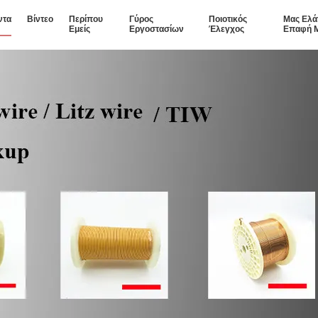
ντα
Βίντεο
Περίπου
Γύρος
Ποιοτικός
Μας Ελά
Εμείς
Εργοστασίων
Έλεγχος
Επαφή 