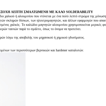
ΕΞΟΧΗ ΛΕΠΤΗ ΣΜΑΛΤΩΜΕΝΗ ΜΕ ΚΑΛΟ SOLDERABILITY
διο χαλκού ή αλουμινίου που ντύνεται με ένα πολύ λεπτό στρώμα της μόνωσ
ητών σκληρών δίσκων, των ηλεκτρομαγνητών, και άλλων εφαρμογών που απαιτο
σμένος χαλκός. Το καλώδιο μαγνητών αλουμινίου χρησιμοποιείται μερικές φορ
ερών ταινιών παρά το σμάλτο, όπως το όνομα να προτείνει.
ειρών λόγω της αποβολής του μηχανικού ή χημικού γδυσίματος.
νομένων των περισσότερων βερνικιών και hardener καταλυτών.