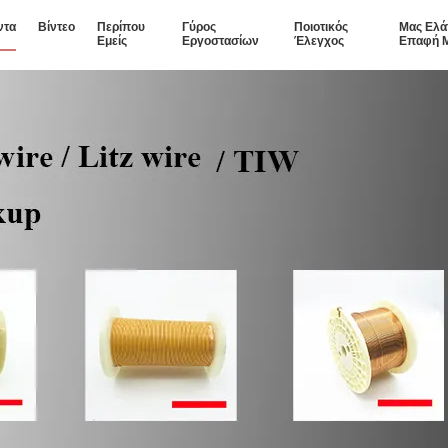
ντα
Βίντεο
Περίπου
Γύρος
Ποιοτικός
Μας Ελά
Εμείς
Εργοστασίων
Έλεγχος
Επαφή 