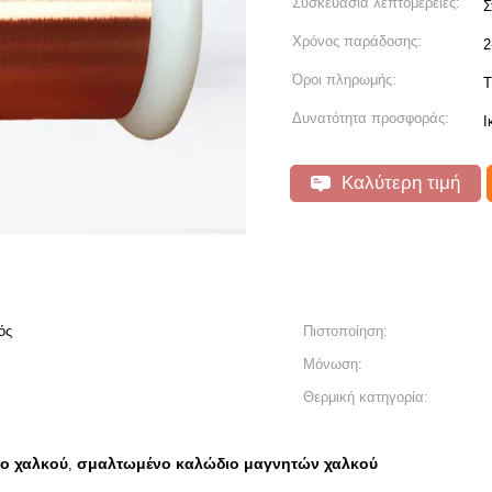
Συσκευασία λεπτομέρειες:
Σ
Χρόνος παράδοσης:
2
Όροι πληρωμής:
T
Δυνατότητα προσφοράς:
Ι
Καλύτερη τιμή
ός
Πιστοποίηση:
Μόνωση:
Θερμική κατηγορία:
ιο χαλκού
σμαλτωμένο καλώδιο μαγνητών χαλκού
,