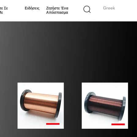
Greek
τε Σε
Ειδήσεις
Ζητήστε Ένα
Με
Απόσπασμα