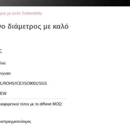
ς με καλό Solderability
ο διάμετρος με καλό
ς
ίνα
vyuan
L/ROHS/ICE/ISO9001/SGS
UEW
ιαφορετικοί τύποι με το differet MOQ
ιαπραγματεύσιμος