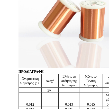
ΠΡΟΔΙΑΓΡΑΦΗ
Ελάχιστη
Μέγιστο.
Ονομαστική
Ανοχή
αύξηση της
Γενική
διάμετρος χιλ.
δι
διαμέτρου
διάμετρος
χιλ.
M
μ
0,012
-
0,013
0,015
5