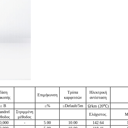
Τάση
Τρύπα
Ηλεκτρική
Επιμήκυνση
ακοπής
καρφιτσών
αντίσταση
≥ Β
≥%
≤Default/5m
Ω/km (20℃)
andrel
Στριμμένη
Ελάχιστος.
Μ
έθοδος
μέθοδος
0,000
-
5.00
10.00
142.64