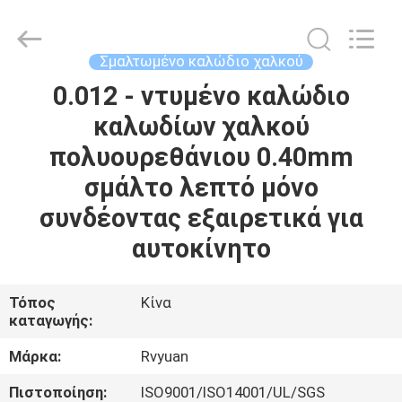
Tianjin
Ruiyuan
Electric
Material
Co,.Ltd.
Σμαλτωμένο καλώδιο χαλκού
All
Rights
Reserved.
0.012 - ντυμένο καλώδιο
ΣΠΊΤΙ
καλωδίων χαλκού
ΠΡΟΪΌΝΤΑ
πολυουρεθάνιου 0.40mm
σμάλτο λεπτό μόνο
ΒΊΝΤΕΟ
συνδέοντας εξαιρετικά για
αυτοκίνητο
ΠΕΡΊΠΟΥ
ΕΜΕΊΣ
Τόπος
Κίνα
καταγωγής:
ΓΎΡΟΣ
Μάρκα:
Rvyuan
ΕΡΓΟΣΤΑΣΊΩΝ
Πιστοποίηση:
ISO9001/ISO14001/UL/SGS