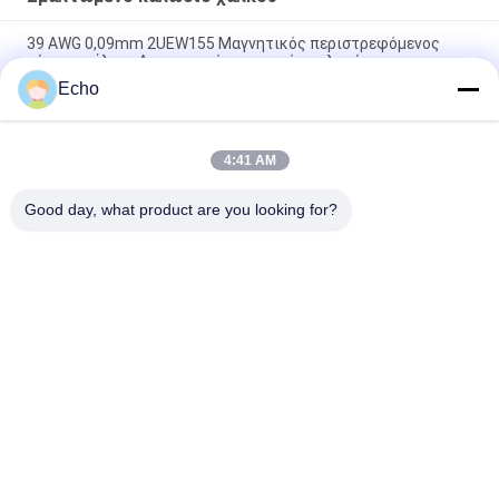
39 AWG 0,09mm 2UEW155 Μαγνητικός περιστρεφόμενος
σύρμα σμάλτου Απομονωμένος αγωγός χαλκού
Echo
ντυμένο καλώδιο χαλκού 0.011mm 2UEW155 σμάλτο για το
τύλιγμα μηχανών
4:41 AM
Ruiyuan Super Thin Winding Coils Εναλισμένο Χαλκό Wire
0,012 mm-0,08 mm
Good day, what product are you looking for?
Λαϊκή κατηγορία
Όλα
Σμαλτωμένο 
Ορθογώνιο 
Καλώδιο Χαλκού
Καλώδιο Χαλκού
Εξαιρετικά 
Καλώδιο Μαγνητών
Σμαλτωμένο 
Πρόστιμο Καλώδιο 
Χαλκού
Καλώδιο Litz Ustc
Καλώδιο FIW