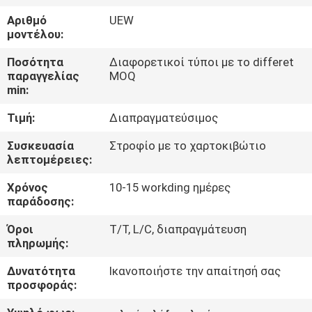
Αριθμό
UEW
ΠΟΙΟΤΙΚΌΣ
μοντέλου:
ΈΛΕΓΧΟΣ
Ποσότητα
Διαφορετικοί τύποι με το differet
παραγγελίας
MOQ
min:
ΜΑΣ
Τιμή:
Διαπραγματεύσιμος
ΕΛΆΤΕ
ΣΕ
Συσκευασία
Στροφίο με το χαρτοκιβώτιο
λεπτομέρειες:
ΕΠΑΦΉ
Χρόνος
10-15 workding ημέρες
ΜΕ
παράδοσης:
Όροι
T/T, L/C, διαπραγμάτευση
ΕΙΔΉΣΕΙΣ
πληρωμής:
Δυνατότητα
Ικανοποιήστε την απαίτησή σας
ΖΗΤΉΣΤΕ
προσφοράς:
ΈΝΑ