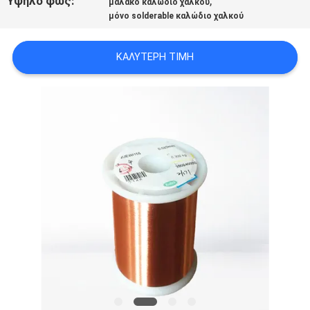
Υψηλό φως:
,
μαλακό καλώδιο χαλκού
ΑΠΌΣΠΑΣΜΑ
μόνο solderable καλώδιο χαλκού
SITEMAP
ΚΑΛΎΤΕΡΗ ΤΙΜΉ
PRIVACY
POLICY