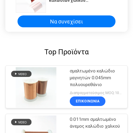
καλωδίων χαλκού
πολυουρεθάνιου 0.40mm σμάλτο
λεπτό μόνο συνδέοντας
εξαιρετικά για αυτοκίνητο
Να συνεχίσει
Top Προϊόντα
σμαλτωμένο καλώδιο
μαγνητών 0.045mm
πολυουρεθάνιο
Διαπραγματεύσιμος MOQ:10kg
ΕΠΙΚΟΙΝΩΝΙΑ
0.011mm σμαλτωμένο
άνεμος καλώδιο χαλκού