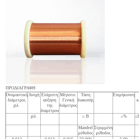
ΠΡΟΔΙΑΓΡΑΦΗ
Ονομαστική
Ανοχή
Ελάχιστη
Μέγιστο.
Τάση
Επιμήκυνση
διάμετρος
αύξηση
Γενική
διακοπής
κ
χιλ.
της
διάμετρος
διαμέτρου
χιλ.
≥ Β
≥%
≤D
Mandrel
Στριμμένη
μέθοδος
μέθοδος