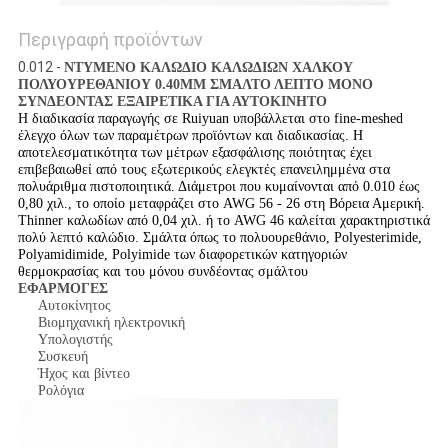
Περιγραφή προϊόντων
0.012 -
ΝΤΥΜΕΝΟ ΚΑΛΩΔΙΟ ΚΑΛΩΔΙΩΝ ΧΑΛΚΟΥ
ΠΟΛΥΟΥΡΕΘΑΝΙΟΥ 0.40MM ΣΜΑΛΤΟ ΛΕΠΤΟ ΜΟΝΟ
ΣΥΝΔΕΟΝΤΑΣ ΕΞΑΙΡΕΤΙΚΑ ΓΙΑ ΑΥΤΟΚΙΝΗΤΟ
Η διαδικασία παραγωγής σε Ruiyuan υποβάλλεται στο fine-meshed
έλεγχο όλων των παραμέτρων προϊόντων και διαδικασίας. Η
αποτελεσματικότητα των μέτρων εξασφάλισης ποιότητας έχει
επιβεβαιωθεί από τους εξωτερικούς ελεγκτές επανειλημμένα στα
πολυάριθμα πιστοποιητικά. Διάμετροι που κυμαίνονται από 0.010 έως
0,80 χιλ., το οποίο μεταφράζει στο AWG 56 - 26 στη Βόρεια Αμερική.
Thinner καλωδίων από 0,04 χιλ. ή το AWG 46 καλείται χαρακτηριστικά
πολύ λεπτό καλώδιο. Σμάλτα όπως το πολυουρεθάνιο, Polyesterimide,
Polyamidimide, Polyimide των διαφορετικών κατηγοριών
θερμοκρασίας και του μόνου συνδέοντας σμάλτου
ΕΦΑΡΜΟΓΕΣ
Αυτοκίνητος
Βιομηχανική ηλεκτρονική
Υπολογιστής
Συσκευή
Ήχος και βίντεο
Ρολόγια