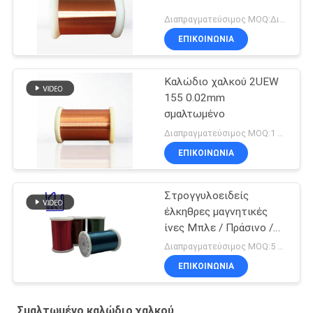
Διαπραγματεύσιμος MOQ:Διαφορετικοί τύποι με το differet MOQ
ΕΠΙΚΟΙΝΩΝΙΑ
Καλώδιο χαλκού 2UEW
155 0.02mm
σμαλτωμένο
Διαπραγματεύσιμος MOQ:1 χιλιόγραμμο/χιλιόγραμμα
ΕΠΙΚΟΙΝΩΝΙΑ
Στρογγυλοειδείς
έλκηθρες μαγνητικές
ίνες Μπλε / Πράσινο /
Κόκκινο / Καφέ χρώμα
Διαπραγματεύσιμος MOQ:5 κιλά
ΕΠΙΚΟΙΝΩΝΙΑ
Σμαλτωμένο καλώδιο χαλκού