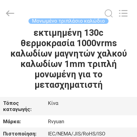
Tianjin
Ruiyuan
Electric
Material
Co,.Ltd.
Μονωμένο τριπλάσιο καλώδιο
All
Rights
Reserved.
εκτιμημένη 130c
ΣΠΊΤΙ
θερμοκρασία 1000vrms
ΠΡΟΪΌΝΤΑ
καλωδίων μαγνητών χαλκού
καλωδίων 1mm τριπλή
ΒΊΝΤΕΟ
μονωμένη για το
μετασχηματιστή
ΠΕΡΊΠΟΥ
ΕΜΕΊΣ
Τόπος
Κίνα
καταγωγής:
ΓΎΡΟΣ
Μάρκα:
Rvyuan
ΕΡΓΟΣΤΑΣΊΩΝ
Πιστοποίηση:
IEC/NEMA/JIS/RoHS/ISO