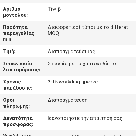
Αριθμό
Tiw-β
ΠΟΙΟΤΙΚΌΣ
μοντέλου:
ΈΛΕΓΧΟΣ
Ποσότητα
Διαφορετικοί τύποι με το differet
παραγγελίας
MOQ
min:
ΜΑΣ
Τιμή:
Διαπραγματεύσιμος
ΕΛΆΤΕ
ΣΕ
Συσκευασία
Στροφίο με το χαρτοκιβώτιο
λεπτομέρειες:
ΕΠΑΦΉ
Χρόνος
2-15 workding ημέρες
ΜΕ
παράδοσης:
Όροι
Διαπραγμάτευση
ΕΙΔΉΣΕΙΣ
πληρωμής:
Δυνατότητα
Ικανοποιήστε την απαίτησή σας
ΖΗΤΉΣΤΕ
προσφοράς:
ΈΝΑ