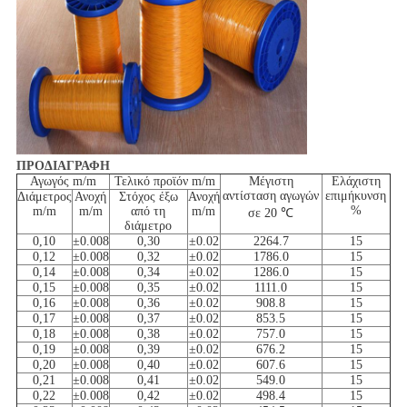
ΠΡΟΔΙΑΓΡΑΦΗ
Αγωγός m/m
Τελικό προϊόν m/m
Μέγιστη
Ελάχιστη
αντίσταση αγωγών
επιμήκυνση
Διάμετρος
Ανοχή
Στόχος έξω
Ανοχή
%
m/m
m/m
από τη
m/m
σε 20 ℃
διάμετρο
0,10
±0.008
0,30
±0.02
2264.7
15
0,12
±0.008
0,32
±0.02
1786.0
15
0,14
±0.008
0,34
±0.02
1286.0
15
0,15
±0.008
0,35
±0.02
1111.0
15
0,16
±0.008
0,36
±0.02
908.8
15
0,17
±0.008
0,37
±0.02
853.5
15
0,18
±0.008
0,38
±0.02
757.0
15
0,19
±0.008
0,39
±0.02
676.2
15
0,20
±0.008
0,40
±0.02
607.6
15
0,21
±0.008
0,41
±0.02
549.0
15
0,22
±0.008
0,42
±0.02
498.4
15