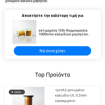
μονωμένο καλώδιο μαγνητών
Αποκτήστε την καλύτερη τιμή για
εκτιμημένη 130c θερμοκρασία
1000vrms καλωδίων μαγνητών
χαλκού καλωδίων 1mm τριπλή
μονωμένη για το
μετασχηματιστή
Να συνεχίσει
Top Προϊόντα
τριπλό μονωμένο
καλώδιο UL 0.2mm
εγκεκριμένο