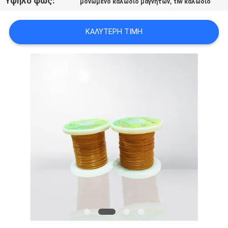
Υψηλό φως:
,
μονωμένο καλώδιο μαγνητών
tiw καλώδιο
ΑΠΌΣΠΑΣΜΑ
ΚΑΛΎΤΕΡΗ ΤΙΜΉ
SITEMAP
PRIVACY
POLICY