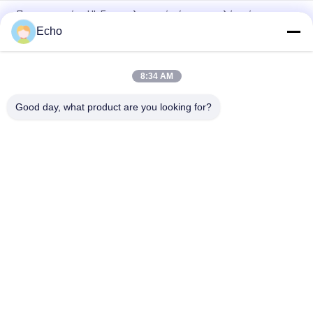
Πιστοποιημένο UL Επαγγελματικό σύρμα τριπλής μόνωσης
σύρμα περιέλιξης χαλκού TIW για μετασχηματιστές
Echo
Τριπλό μονωμένο σύρμα 0,15mm Μονωμένο σύρμα TIW
8:34 AM
TIW-B/F Τριπλή μόνωση σύρμα 0,15 mm μονωμένο TIW
καλώδιο για μετασχηματιστή
Good day, what product are you looking for?
Λαϊκή κατηγορία
Όλα
Σμαλτωμένο 
Ορθογώνιο 
Καλώδιο Χαλκού
Καλώδιο Χαλκού
Εξαιρετικά 
Καλώδιο Μαγνητών
Σμαλτωμένο 
Πρόστιμο Καλώδιο 
Χαλκού
Καλώδιο Litz Ustc
Καλώδιο FIW
Μόνο Συνδέοντας 
Καλώδιο Litz 