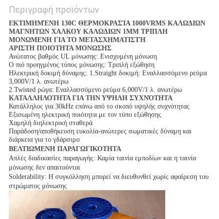
Περιγραφή προϊόντων
ΕΚΤΙΜΗΜΈΝΗ 130C ΘΕΡΜΟΚΡΑΣΊΑ 1000VRMS ΚΑΛΩΔΙΩΝ
ΜΑΓΝΗΤΩΝ ΧΑΛΚΟΥ ΚΑΛΩΔΙΩΝ 1MM ΤΡΙΠΛΗ
ΜΟΝΩΜΕΝΗ ΓΙΑ ΤΟ ΜΕΤΑΣΧΗΜΑΤΙΣΤΉ
ΑΡΙΣΤΗ ΠΟΙΟΤΗΤΑ ΜΟΝΩΣΗΣ
Ανώτατος βαθμός UL μόνωσης: Ενισχυμένη μόνωση
Ο πιό προηγμένος τύπος μόνωσης: Τριπλή εξώθηση
Ηλεκτρική δοκιμή δύναμης: 1.Straight δοκιμή: Εναλλασσόμενο ρεύμα
3,000V/1 λ. ανωτέρω
2.Twisted ρώγα: Εναλλασσόμενο ρεύμα 6,000V/1 λ. ανωτέρω
ΚΑΤΑΛΛΗΛΟΤΗΤΑ ΓΙΑ ΤΗΝ ΥΨΗΛΗ ΣΥΧΝΌΤΗΤΑ
Κατάλληλος για 30kHz επάνω από το σκοπό υψηλής συχνότητας
Εξισωμένη ηλεκτρική ποιότητα με τον τύπο εξώθησης
Χαμηλή διηλεκτρική σταθερά
Παράδοση/αποθήκευση ευκολία-ανώτερες σωματικές δύναμη και
διάρκεια για το γδάρσιμο
ΒΕΛΤΙΩΜΕΝΗ ΠΑΡΑΓΩΓΙΚΟΤΗΤΑ
Απλές διαδικασίες παραγωγής: Καμία ταινία εμποδίων και η ταινία
μόνωσης δεν απαιτούνται
Solderability: Η συγκόλληση μπορεί να διευθυνθεί χωρίς αφαίρεση του
στρώματος μόνωσης