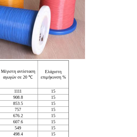
Μέγιστη αντίσταση
Ελάχιστη
αγωγών σε 20 ℃
επιμήκυνση %
1111
15
908.8
15
853.5
15
757
15
676.2
15
607.6
15
549
15
498.4
15