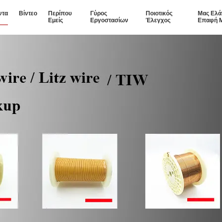
ντα
Βίντεο
Περίπου
Γύρος
Ποιοτικός
Μας Ελά
Εμείς
Εργοστασίων
Έλεγχος
Επαφή 