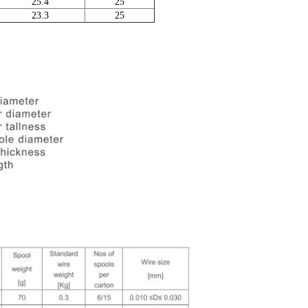
25.4
25
23.3
25