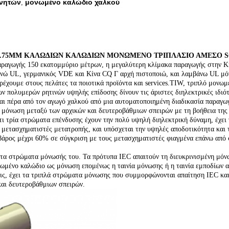
νητών
μονωμένο καλώδιο χαλκού
,
0.75MM ΚΑΛΩΔΙΩΝ ΚΑΛΩΔΙΩΝ ΜΟΝΩΜΕΝΟ ΤΡΙΠΛΑΣΙΟ ΑΜΕΣΟ S
αραγωγής 150 εκατομμύριο μέτρων, η μεγαλύτερη κλίμακα παραγωγής στην Κί
ερνώ UL, γερμανικός VDE και Κίνα CQ Γ αρχή πιστοποιώ, και λαμβάνω UL μ
αρέχουμε στους πελάτες τα ποιοτικά προϊόντα και services.TIW, τριπλό μονω
 πολυμερών ρητινών υψηλής επίδοσης δίνουν τις άριστες διηλεκτρικές ιδιότ
ι πέρα από τον αγωγό χαλκού από μια αυτοματοποιημένη διαδικασία παραγωγή
μόνωση μεταξύ των αρχικών και δευτεροβάθμιων σπειρών με τη βοήθεια της τα
ι τρία στρώματα επένδυσης έχουν την πολύ υψηλή διηλεκτρική δύναμη, έχει 
μετασχηματιστές μετατροπής, και υπόσχεται την υψηλές αποδοτικότητα και 
 βάρος μέχρι 60% σε σύγκριση με τους μετασχηματιστές φιαγμένα επάνω από
 στα στρώματα μόνωσής του. Τα πρότυπα IEC απαιτούν τη διευκρινισμένη μό
τωμένο καλώδιο ως μόνωση επομένως η ταινία μόνωσης ή η ταινία εμποδίων α
ς, έχει τα τριπλά στρώματα μόνωσης που συμμορφώνονται απαίτηση IEC και 
και δευτεροβάθμιων σπειρών.