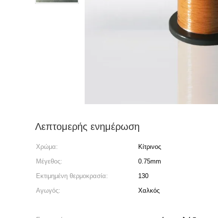
Λεπτομερής ενημέρωση
Χρώμα:
Κίτρινος
Μέγεθος:
0.75mm
Εκτιμημένη θερμοκρασία:
130
Αγωγός:
Χαλκός