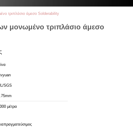
ο τριπλάσιο άμεσο Solderability
ων μονωμένο τριπλάσιο άμεσο
ς
ίνα
vyuan
L/SGS
.75mm
000 μέτρα
ιαπραγματεύσιμος