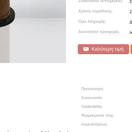
Συσκευασία λεπτομέρειες:
Σ
Χρόνος παράδοσης:
2
Όροι πληρωμής:
Δ
Δυνατότητα προσφοράς:
Ι
Καλύτερη τιμή
Πιστοποίηση:
Συσκευασία:
Solderability:
Θερμοκρασία ύλης
συγκολλήσεως: