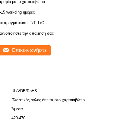
τροφίο με το χαρτοκιβώτιο
-15 workding ημέρες
ιαπραγμάτευση, T/T, L/C
κανοποιήστε την απαίτησή σας
Επικοινωνήστε
UL/VDE/RoHS
Πλαστικός ρόλος έπειτα στο χαρτοκιβώτιο
Άμεσα
420-470