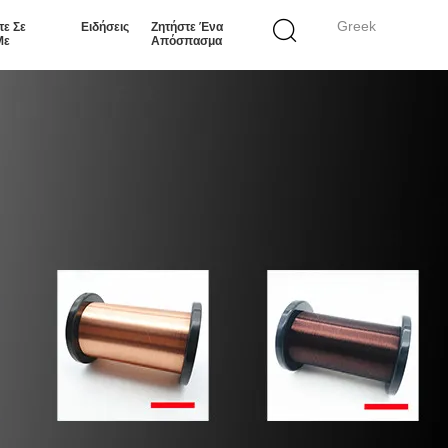
Greek
τε Σε
Ειδήσεις
Ζητήστε Ένα
Με
Απόσπασμα