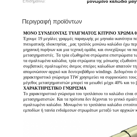
Επισημαίνω:
μονωμένο καλώδιο μαγ
Περιγραφή προϊόντων
ΜΟΝΟ ΣΥΝΔΕΟΝΤΑΣ ΤΥΛΙΓΜΑΤΟΣ ΚΙΤΡΙΝΟ ΧΡΩΜΑ 
Έχουμε 19 μεγάλες γραμμές παραγωγής με μηνιαία ικανότητα π
πνευματικής ιδιοκτησίας _μας τριπλός μονώνω καλώδιο έχω π
μηχανική πυρήνων και μια τεχνική ομάδα, και συνεχίζουμε να π
μετασχηματιστές. Τα τρία εξωθημένα στρώματα επιστρώματα των
τα σμαλτωμένα καλώδια, τρία στρώματα της μόνωσης εξωθούντα
συμβατικές σμαλτωμένες άνεμος σπείρες καλωδίων απαιτούν τη 
απομονώσουν αρχικό και δευτεροβάθμιο windings. Δεδομένου ότ
χαρακτηριστικό γνώρισμα TIW χρησιμεύει να συρρικνώσει τους 
μέγεθος μετασχηματιστών μπορεί να μειωθεί μέχρι 40% και το
ΧΑΡΑΚΤΗΡΙΣΤΙΚΟ ΓΝΏΡΙΣΜΑ
Το χαρακτηριστικό γνώρισμα του τριπλάσιου το καλώδιο είναι
μετασχηματιστών. Και τα πρότυπα δεν δέχονται το γενικό σμαλ
σμαλτωμένο καλώδιο. Μονωμένο το τριπλάσιο καλώδιο εντούτοι
εμποδίων ή ταινία ενδιάμεσων στρωμάτων μεταξύ των αρχικών 