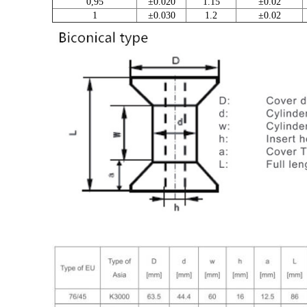
0,95
±0.020
1.15
±0.02
1
±0.030
1.2
±0.02