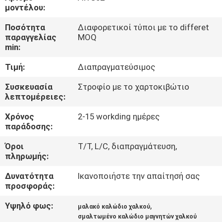
μοντέλου:
ΠΟΙΟΤΙΚΌΣ
Ποσότητα
Διαφορετικοί τύποι με το differet
ΈΛΕΓΧΟΣ
παραγγελίας
MOQ
min:
Τιμή:
Διαπραγματεύσιμος
ΜΑΣ
ΕΛΆΤΕ
Συσκευασία
Στροφίο με το χαρτοκιβώτιο
λεπτομέρειες:
ΣΕ
Χρόνος
2-15 workding ημέρες
ΕΠΑΦΉ
παράδοσης:
ΜΕ
Όροι
T/T, L/C, διαπραγμάτευση,
πληρωμής:
ΕΙΔΉΣΕΙΣ
Δυνατότητα
Ικανοποιήστε την απαίτησή σας
προσφοράς:
ΖΗΤΉΣΤΕ
Υψηλό φως:
,
μαλακό καλώδιο χαλκού
ΈΝΑ
σμαλτωμένο καλώδιο μαγνητών χαλκού