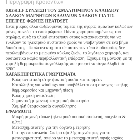
Περιγραφή προϊόντων
0.02SELF ΣΥΝΔΕΣΗ ΤΟΥ ΣΜΑΛΤΩΜΕΝΟΥ ΚΑΛΩΔΙΟΥ
ΧΑΛΚΟΥ ΜΑΓΝΗΤΩΝ ΚΑΛΩΔΙΩΝ ΧΑΛΚΟΥ ΓΙΑ ΤΙΣ
ΣΠΕΊΡΕΣ ΦΩΝΉΣ HEATDSET
Ένας μικρός αλλά αυξανόμενος τομέας της αγοράς σμάλτων καλωδίων
μόνος-συνδέει τα επιστρώματα. Πάντα χρησιμοποιημένα ως τοπ
στρώμα, αυτά τα υλικά επιτρέπουν στους κατασκευαστές για να
τυλίξουν το ηλεκτρικό συστατικό χωρίς να υποβληθούν σε ένα βήμα
διαπότισης. Τα πλεονεκτήματα σε αυτόν τον τύπο διαδικασίας δεν
περιλαμβάνουν το μειωμένο κύκλος ζωών, το λιγότερο χειρισμό, και
ουσιαστικά καμία περιβαλλοντική επίδραση. Έχουμε τη μόνωση με τη
χαμηλή θερμοκρασία συγκόλλησης που μπορεί να συγκολληθεί σε
320C
ΧΑΡΑΚΤΗΡΙΣΤΙΚΑ ΓΝΩΡΊΣΜΑΤΑ
Καλή αντίσταση στην ψυκτική ουσία και το φρέον
Κατάλληλος για windings που υποβάλλεται στη συνεχώς υψηλής
θερμοκρασίας και μηχανική πίεση
Καλή χημική αντίσταση
Σημαντική μηχανική και χημική ιδιοκτησία
Χαμηλή θερμοκρασία συγκόλλησης
ΕΦΑΡΜΟΓΗ
Μικρή μηχανή τύπων (ηλεκτρικά οικιακή συσκευή, παιχνίδια &
κ.λπ.)
Μετασχηματιστής για την όργανο μέτρησης
Για την επικοινωνία: Σπείρα υψηλής συχνότητας για το
μετασχηματιστή, σπείρα για το μετασχηματιστή πηγής ισχύος