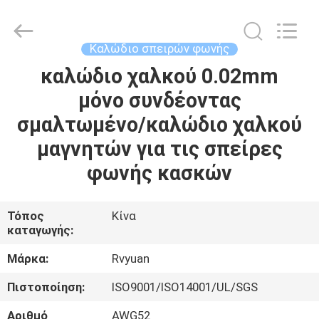
Tianjin
Ruiyuan
Electric
Material
Co,.Ltd.
Καλώδιο σπειρών φωνής
All
Rights
Reserved.
καλώδιο χαλκού 0.02mm
ΣΠΊΤΙ
μόνο συνδέοντας
ΠΡΟΪΌΝΤΑ
σμαλτωμένο/καλώδιο χαλκού
μαγνητών για τις σπείρες
ΒΊΝΤΕΟ
φωνής κασκών
ΠΕΡΊΠΟΥ
Τόπος
Κίνα
καταγωγής:
ΕΜΕΊΣ
Μάρκα:
Rvyuan
ΓΎΡΟΣ
Πιστοποίηση:
ISO9001/ISO14001/UL/SGS
ΕΡΓΟΣΤΑΣΊΩΝ
Αριθμό
AWG52