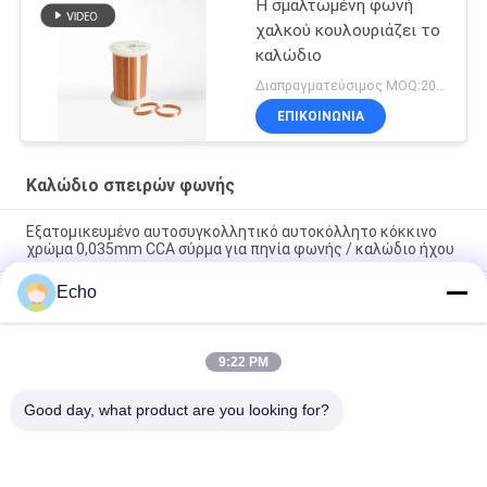
Η σμαλτωμένη φωνή
χαλκού κουλουριάζει το
καλώδιο
Διαπραγματεύσιμος MOQ:20 χιλιόγραμμο/χιλιόγραμμα
ΕΠΙΚΟΙΝΩΝΙΑ
Καλώδιο σπειρών φωνής
Εξατομικευμένο αυτοσυγκολλητικό αυτοκόλλητο κόκκινο
χρώμα 0,035mm CCA σύρμα για πηνία φωνής / καλώδιο ήχου
Echo
AWG47 Κόκκινο 0.035mm Αυτοσυγκολλημένο Καλώδιο
Χαλκού Επικαλυμμένο Αλουμίνιο (CCA) για Πηνία Φωνής
Ακουστικών
9:22 PM
Εξαιρετικά λεπτό σύρμα CCA 0,03mm-0,5mm για πηνία
φωνής
Good day, what product are you looking for?
Λαϊκή κατηγορία
Όλα