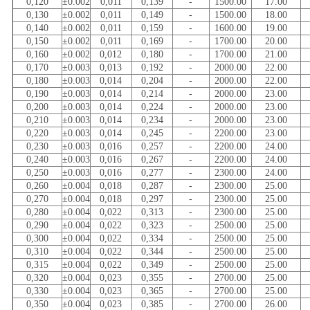
0,120
±0.002
0,011
0,139
-
1500.00
17.00
0,130
±0.002
0,011
0,149
-
1500.00
18.00
0,140
±0.002
0,011
0,159
-
1600.00
19.00
0,150
±0.002
0,011
0,169
-
1700.00
20.00
0,160
±0.002
0,012
0,180
-
1700.00
21.00
0,170
±0.003
0,013
0,192
-
2000.00
22.00
0,180
±0.003
0,014
0,204
-
2000.00
22.00
0,190
±0.003
0,014
0,214
-
2000.00
23.00
0,200
±0.003
0,014
0,224
-
2000.00
23.00
0,210
±0.003
0,014
0,234
-
2000.00
23.00
0,220
±0.003
0,014
0,245
-
2200.00
23.00
0,230
±0.003
0,016
0,257
-
2200.00
24.00
0,240
±0.003
0,016
0,267
-
2200.00
24.00
0,250
±0.003
0,016
0,277
-
2300.00
24.00
0,260
±0.004
0,018
0,287
-
2300.00
25.00
0,270
±0.004
0,018
0,297
-
2300.00
25.00
0,280
±0.004
0,022
0,313
-
2300.00
25.00
0,290
±0.004
0,022
0,323
-
2500.00
25.00
0,300
±0.004
0,022
0,334
-
2500.00
25.00
0,310
±0.004
0,022
0,344
-
2500.00
25.00
0,315
±0.004
0,022
0,349
-
2500.00
25.00
0,320
±0.004
0,023
0,355
-
2700.00
25.00
0,330
±0.004
0,023
0,365
-
2700.00
25.00
0,350
±0.004
0,023
0,385
-
2700.00
26.00