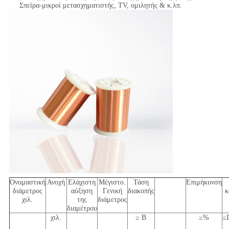
Σπείρα-μικροί μετασχηματιστής, TV, ομιλητής & κ.λπ.
Ονομαστική
Ανοχή
Ελάχιστη
Μέγιστο.
Τάση
Επιμήκυνση
διάμετρος
αύξηση
Γενική
διακοπής
κ
χιλ.
της
διάμετρος
διαμέτρου
χιλ.
≥ Β
≥%
≤D