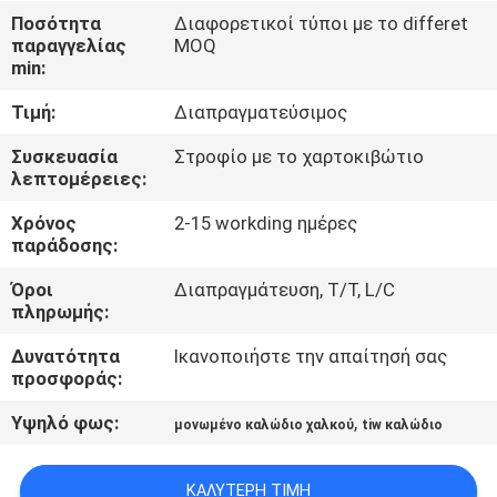
Ποσότητα
Διαφορετικοί τύποι με το differet
ΠΟΙΟΤΙΚΌΣ
παραγγελίας
MOQ
min:
ΈΛΕΓΧΟΣ
Τιμή:
Διαπραγματεύσιμος
ΜΑΣ
Συσκευασία
Στροφίο με το χαρτοκιβώτιο
λεπτομέρειες:
ΕΛΆΤΕ
Χρόνος
2-15 workding ημέρες
ΣΕ
παράδοσης:
ΕΠΑΦΉ
Όροι
Διαπραγμάτευση, T/T, L/C
ΜΕ
πληρωμής:
Δυνατότητα
Ικανοποιήστε την απαίτησή σας
ΕΙΔΉΣΕΙΣ
προσφοράς:
Υψηλό φως:
,
μονωμένο καλώδιο χαλκού
tiw καλώδιο
ΖΗΤΉΣΤΕ
ΈΝΑ
ΚΑΛΎΤΕΡΗ ΤΙΜΉ