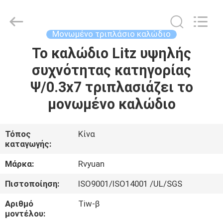
Tianjin
Ruiyuan
Electric
Material
Co,.Ltd.
Μονωμένο τριπλάσιο καλώδιο
All
Rights
Reserved.
Το καλώδιο Litz υψηλής
ΣΠΊΤΙ
συχνότητας κατηγορίας
ΠΡΟΪΌΝΤΑ
Ψ/0.3x7 τριπλασιάζει το
μονωμένο καλώδιο
ΒΊΝΤΕΟ
Τόπος
Κίνα
καταγωγής:
ΠΕΡΊΠΟΥ
ΕΜΕΊΣ
Μάρκα:
Rvyuan
Πιστοποίηση:
ISO9001/ISO14001 /UL/SGS
ΓΎΡΟΣ
Αριθμό
Tiw-β
ΕΡΓΟΣΤΑΣΊΩΝ
μοντέλου: