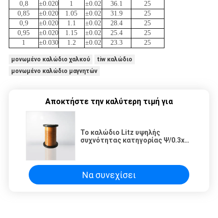
0,8
±0.020
1
±0.02
36.1
25
0,85
±0.020
1.05
±0.02
31.9
25
0,9
±0.020
1.1
±0.02
28.4
25
0,95
±0.020
1.15
±0.02
25.4
25
1
±0.030
1.2
±0.02
23.3
25
μονωμένο καλώδιο χαλκού
tiw καλώδιο
μονωμένο καλώδιο μαγνητών
Αποκτήστε την καλύτερη τιμή για
Το καλώδιο Litz υψηλής
συχνότητας κατηγορίας Ψ/0.3x7
τριπλασιάζει το μονωμένο
καλώδιο
Να συνεχίσει