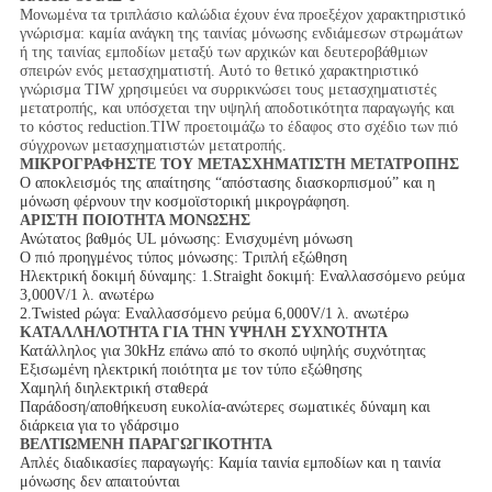
Μονωμένα τα τριπλάσιο καλώδια έχουν ένα προεξέχον χαρακτηριστικό
γνώρισμα: καμία ανάγκη της ταινίας μόνωσης ενδιάμεσων στρωμάτων
ή της ταινίας εμποδίων μεταξύ των αρχικών και δευτεροβάθμιων
σπειρών ενός μετασχηματιστή. Αυτό το θετικό χαρακτηριστικό
γνώρισμα TIW χρησιμεύει να συρρικνώσει τους μετασχηματιστές
μετατροπής, και υπόσχεται την υψηλή αποδοτικότητα παραγωγής και
το κόστος reduction.TIW προετοιμάζω το έδαφος στο σχέδιο των πιό
σύγχρονων μετασχηματιστών μετατροπής.
ΜΙΚΡΟΓΡΑΦΗΣΤΕ ΤΟΥ ΜΕΤΑΣΧΗΜΑΤΙΣΤΗ ΜΕΤΑΤΡΟΠΗΣ
Ο αποκλεισμός της απαίτησης “απόστασης διασκορπισμού” και η
μόνωση φέρνουν την κοσμοϊστορική μικρογράφηση.
ΑΡΙΣΤΗ ΠΟΙΟΤΗΤΑ ΜΟΝΩΣΗΣ
Ανώτατος βαθμός UL μόνωσης: Ενισχυμένη μόνωση
Ο πιό προηγμένος τύπος μόνωσης: Τριπλή εξώθηση
Ηλεκτρική δοκιμή δύναμης: 1.Straight δοκιμή: Εναλλασσόμενο ρεύμα
3,000V/1 λ. ανωτέρω
2.Twisted ρώγα: Εναλλασσόμενο ρεύμα 6,000V/1 λ. ανωτέρω
ΚΑΤΑΛΛΗΛΟΤΗΤΑ ΓΙΑ ΤΗΝ ΥΨΗΛΗ ΣΥΧΝΌΤΗΤΑ
Κατάλληλος για 30kHz επάνω από το σκοπό υψηλής συχνότητας
Εξισωμένη ηλεκτρική ποιότητα με τον τύπο εξώθησης
Χαμηλή διηλεκτρική σταθερά
Παράδοση/αποθήκευση ευκολία-ανώτερες σωματικές δύναμη και
διάρκεια για το γδάρσιμο
ΒΕΛΤΙΩΜΕΝΗ ΠΑΡΑΓΩΓΙΚΟΤΗΤΑ
Απλές διαδικασίες παραγωγής: Καμία ταινία εμποδίων και η ταινία
μόνωσης δεν απαιτούνται