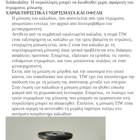
Solderability: Η συγκόλληση μπορεί να διευθυνθεί χωρίς αφαίρεση του
στρώματος μόνωσης
ΧΑΡΑΚΤΗΡΙΣΤΙΚΑ ΓΝΩΡΊΣΜΑΤΑ ΚΑΙ ΟΦΕΛΗ
Η μόνωση του καλωδίου, που αποτελείται από τρία στρώματα,
απομονώνει εντελώς τον αρχικό από δευτεροβάθμιο του
μετασχηματιστή.
Αντίθετα από τα συμβατικά σμαλτωμένα καλώδια, η σειρά TIW
είναι ταξινομημένη ως καλώδιο με την τρεις-βαλμένη σε στρώσεις,
ενισχυμένη μόνωση (ενώ, sww-2 είναι ένα καλώδιο με τη
συμπληρωματική μόνωση) όπως γενικά προβλέπεται στις διάφορες
ασφάλειες προτύπου. Επομένως, εξαλείφει τα εμπόδια, τις ταινίες
ενδιάμεσων στρωμάτων, και τους μονώνοντας σωλήνες σε έναν
μετασχηματιστή.
Εκτός από τη μείωση σε μέγεθος και την οικονομία στο υλικό
κόστος του tramsformer που γίνεται, TIW έχει ένα πλεονέκτημα την
απόδοσή του με τη μείωση της απόστασης μεταξύ των σπειρών.
Στην ένωση των καλωδίων η μόνωση μπορεί να γδυθεί εύκολα
μακριά από τη χειρωνακτική λειτουργία. Επομένως, το λιώσιμο των
τριών στρωμάτων της μόνωσης που μπορούν να εμφανιστούν στη
συγκόλληση μπορεί να αποφευχθεί. Επιπλέον, η μόνωση TIW είναι
αρκετά ισχυρή να αντισταθεί τη μεγάλη ταχύτητα τυλίγω στο
αυτόματο κουρδιστήρι καλωδίων.