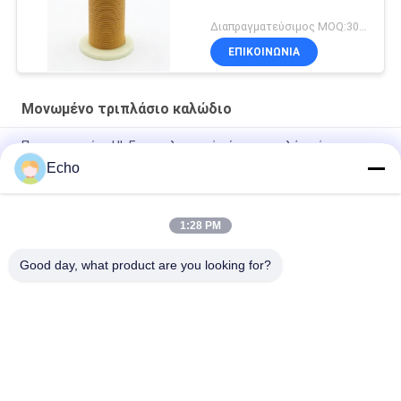
Διαπραγματεύσιμος MOQ:3000meters
ΕΠΙΚΟΙΝΩΝΙΑ
Μονωμένο τριπλάσιο καλώδιο
Πιστοποιημένο UL Επαγγελματικό σύρμα τριπλής μόνωσης
σύρμα περιέλιξης χαλκού TIW για μετασχηματιστές
Echo
Τριπλό μονωμένο σύρμα 0,15mm Μονωμένο σύρμα TIW
1:28 PM
TIW-B/F Τριπλή μόνωση σύρμα 0,15 mm μονωμένο TIW
καλώδιο για μετασχηματιστή
Good day, what product are you looking for?
Λαϊκή κατηγορία
Όλα
Σμαλτωμένο 
Ορθογώνιο 
Καλώδιο Χαλκού
Καλώδιο Χαλκού