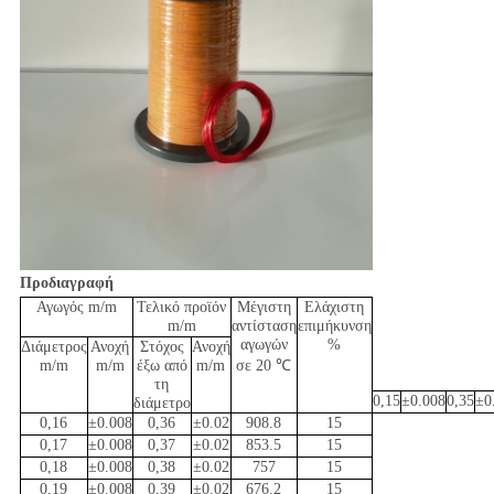
Προδιαγραφή
Αγωγός m/m
Τελικό προϊόν
Μέγιστη
Ελάχιστη
m/m
αντίσταση
επιμήκυνση
αγωγών
%
Διάμετρος
Ανοχή
Στόχος
Ανοχή
m/m
m/m
έξω από
m/m
σε 20 ℃
τη
0,15
±0.008
0,35
±0
διάμετρο
0,16
±0.008
0,36
±0.02
908.8
15
0,17
±0.008
0,37
±0.02
853.5
15
0,18
±0.008
0,38
±0.02
757
15
0,19
±0.008
0,39
±0.02
676.2
15