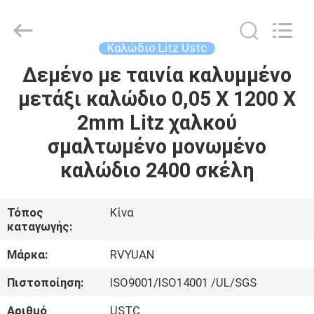
Tianjin
Ruiyuan
Electric
Material
Co,.Ltd.
Καλώδιο Litz Ustc
All
Rights
Reserved.
Δεμένο με ταινία καλυμμένο
ΣΠΊΤΙ
μετάξι καλώδιο 0,05 X 1200 X
ΠΡΟΪΌΝΤΑ
2mm Litz χαλκού
σμαλτωμένο μονωμένο
ΒΊΝΤΕΟ
καλώδιο 2400 σκέλη
ΠΕΡΊΠΟΥ
Τόπος
Κίνα
καταγωγής:
ΕΜΕΊΣ
Μάρκα:
RVYUAN
ΓΎΡΟΣ
Πιστοποίηση:
ISO9001/ISO14001 /UL/SGS
ΕΡΓΟΣΤΑΣΊΩΝ
Αριθμό
USTC