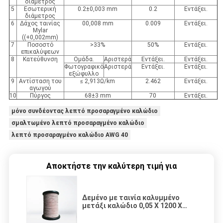
διάμετρος
5
Εσωτερική
0.2±0,003 mm
0.2
Εντάξει.
διάμετρος
6
Δάχος ταινίας
00,008 mm
0.009
Εντάξει.
Mylar
((+0,002mm)
7
Ποσοστό
>33%
50%
Εντάξει.
επικαλύψεων
8
Κατεύθυνση
Ομάδα.
Αριστερά
Εντάξει.
Εντάξει.
Φωτογραφικό
Αριστερά
Εντάξει.
Εντάξει.
εξώφυλλο
9
Αντίσταση του
≤ 2,913Ω/km
2.462
Εντάξει.
αγωγού
10
Πύργος
68±3 mm
70
Εντάξει.
μόνο συνδέοντας λεπτό προσαραγμένο καλώδιο
σμαλτωμένο λεπτό προσαραγμένο καλώδιο
λεπτό προσαραγμένο καλώδιο AWG 40
Αποκτήστε την καλύτερη τιμή για
Δεμένο με ταινία καλυμμένο
μετάξι καλώδιο 0,05 X 1200 X
2mm Litz χαλκού σμαλτωμένο
μονωμένο καλώδιο 2400 σκέλη