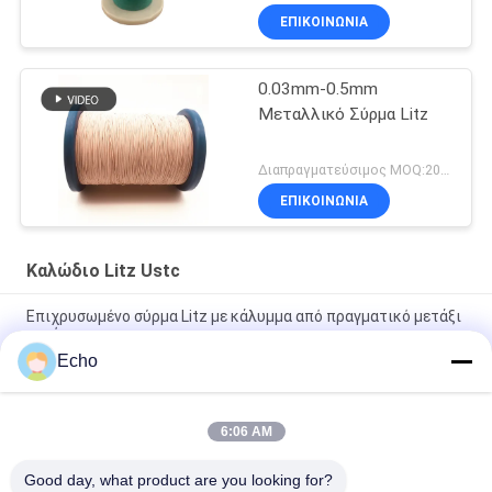
ΕΠΙΚΟΙΝΩΝΙΑ
0.03mm-0.5mm
Μεταλλικό Σύρμα Litz
Διαπραγματεύσιμος MOQ:20kg
ΕΠΙΚΟΙΝΩΝΙΑ
Καλώδιο Litz Ustc
Επιχρυσωμένο σύρμα Litz με κάλυμμα από πραγματικό μετάξι
για ήχο
Echo
Σερβίρισμα από φυσικό μετάξι 0,055mm Επιχρυσωμένο
σύρμα Litz για ήχο
6:06 AM
Σύρμα USTC εμαγιέ 0,055mmx126 Φυσικό μετάξι
επικαλυμμένο σύρμα litz επικαλυμμένο με ασήμι
Good day, what product are you looking for?