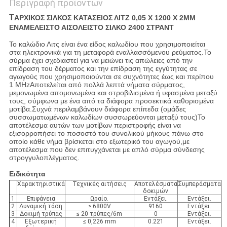
Περιγραφή προϊόντων
Τ
ΑΡΧΙΚΟΣ ΣΙΛΚΟΣ ΚΑΤΑΣΕΙΟΣ ΛΙΤΖ 0,05 X 1200 X 2MM
ΕΝΑΜΕΛΕΙΣΤΟ ΑΙΣΟΛΕΙΣΤΟ ΣΙΛΚΟ 2400 ΣΤΡΑΝΤ
Το καλώδιο Λιτς είναι ένα είδος καλωδίου που χρησιμοποιείται
στα ηλεκτρονικά για τη μεταφορά εναλλασσόμενου ρεύματος.Το
σύρμα έχει σχεδιαστεί για να μειώνει τις απώλειες από την
επίδραση του δέρματος και την επίδραση της εγγύτητας σε
αγωγούς που χρησιμοποιούνται σε συχνότητες έως και περίπου
1 MHzΑποτελείται από πολλά λεπτά νήματα σύρματος,
μεμονωμένα απομονωμένα και στροβιλισμένα ή υφασμένα μεταξύ
τους, σύμφωνα με ένα από τα διάφορα προσεκτικά καθορισμένα
μοτίβα.Συχνά περιλαμβάνουν διάφορα επίπεδα (ομάδες
συσσωματωμένων καλωδίων συσσωρεύονται μεταξύ τους)Το
αποτέλεσμα αυτών των μοτίβων περιστροφής είναι να
εξισορροπήσει το ποσοστό του συνολικού μήκους πάνω στο
οποίο κάθε νήμα βρίσκεται στο εξωτερικό του αγωγού,με
αποτέλεσμα που δεν επιτυγχάνεται με απλό σύρμα σύνδεσης
στρογγυλοπλέγματος.
Ειδικότητα
Χαρακτηριστικά
Τεχνικές αιτήσεις
Αποτελέσματα
Συμπεράσματα
δοκιμών
1
Επιφάνεια
Ωραίο.
Εντάξει.
Εντάξει.
2
Δυναμική τάση
≥ 6800V
9160
Εντάξει.
3
Δοκιμή τρύπας
≤ 20 τρύπες/6m
0
Εντάξει.
4
Εξωτερική
≤ 0,226 mm
0.221
Εντάξει.