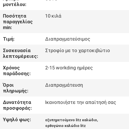
μοντέλου:
ΠΟΙΟΤΙΚΌΣ
Ποσότητα
10 κιλά
ΈΛΕΓΧΟΣ
παραγγελίας
min:
Τιμή:
Διαπραγματεύσιμος
ΜΑΣ
ΕΛΆΤΕ
Συσκευασία
Στροφίο με το χαρτοκιβώτιο
λεπτομέρειες:
ΣΕ
Χρόνος
2-15 workding ημέρες
ΕΠΑΦΉ
παράδοσης:
ΜΕ
Όροι
Διαπραγμάτευση
πληρωμής:
ΕΙΔΉΣΕΙΣ
Δυνατότητα
Ικανοποιήστε την απαίτησή σας
προσφοράς:
ΖΗΤΉΣΤΕ
Υψηλό φως:
,
εξυπηρετούμενο litz καλώδιο
ΈΝΑ
ορθογώνιο καλώδιο litz