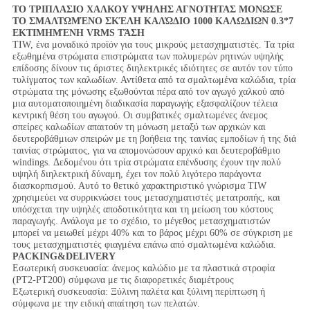
ΤΟ ΤΡΙΠΛΑΣΙΟ ΧΑΛΚΟΥ ΥΨΗΛΗΣ ΑΓΝΟΤΗΤΑΣ ΜΟΝΩΣΕ
ΤΟ ΣΜΑΛΤΩΜΈΝΟ ΣΚΈΛΗ ΚΑΛΏΔΙΟ 1000 ΚΑΛΩΔΙΩΝ 0.3*7
ΕΚΤΙΜΗΜΈΝΗ VRMS ΤΆΣΗ
TIW, ένα μοναδικό προϊόν για τους μικρούς μετασχηματιστές. Τα τρία
εξωθημένα στρώματα επιστρώματα των πολυμερών ρητινών υψηλής
επίδοσης δίνουν τις άριστες διηλεκτρικές ιδιότητες σε αυτόν τον τύπο
τυλίγματος των καλωδίων. Αντίθετα από τα σμαλτωμένα καλώδια, τρία
στρώματα της μόνωσης εξωθούνται πέρα από τον αγωγό χαλκού από
μια αυτοματοποιημένη διαδικασία παραγωγής εξασφαλίζουν τέλεια
κεντρική θέση του αγωγού. Οι συμβατικές σμαλτωμένες άνεμος
σπείρες καλωδίων απαιτούν τη μόνωση μεταξύ των αρχικών και
δευτεροβάθμιων σπειρών με τη βοήθεια της ταινίας εμποδίων ή της διά
ταινίας στρώματος, για να απομονώσουν αρχικό και δευτεροβάθμιο
windings. Δεδομένου ότι τρία στρώματα επένδυσης έχουν την πολύ
υψηλή διηλεκτρική δύναμη, έχει τον πολύ λιγότερο παράγοντα
διασκορπισμού. Αυτό το θετικό χαρακτηριστικό γνώρισμα TIW
χρησιμεύει να συρρικνώσει τους μετασχηματιστές μετατροπής, και
υπόσχεται την υψηλές αποδοτικότητα και τη μείωση του κόστους
παραγωγής. Ανάλογα με το σχέδιο, το μέγεθος μετασχηματιστών
μπορεί να μειωθεί μέχρι 40% και το βάρος μέχρι 60% σε σύγκριση με
τους μετασχηματιστές φιαγμένα επάνω από σμαλτωμένα καλώδια.
PACKING&DELIVERY
Εσωτερική συσκευασία: άνεμος καλώδιο με τα πλαστικά στροφία
(PT2-PT200) σύμφωνα με τις διαφορετικές διαμέτρους
Εξωτερική συσκευασία: Ξύλινη παλέτα και ξύλινη περίπτωση ή
σύμφωνα με την ειδική απαίτηση των πελατών.