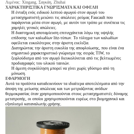
Λιμένας: Xingang, Σαγκάη, Zhuhai
ΧΑΡΑΚΤΗΡΙΣΤΙΚΑ ΓΝΩΡΊΣΜΑΤΑ ΚΑΙ ΟΦΕΛΗ
Η ένταξη ενός ειδικού λεπτού αγωγού στον αγωγό του
μετασχηματιστή μειώνει τις απώλειες ρεύμας Faucault που
παράγονται μέσα στον αγωγό, με αυτόν τον τρόπο με συνέπεια τις
χαμηλές γενικές απώλειες.
Η διαστημική αποταμίευση επιτυγχάνεται λόγω της υψηλής
επίδοσης των καλωδίων litz-τύπων. Το τύλιγμα των καλωδίων
οφείλεται ευκολότερος στην άριστη ευελιξία.
Διατηρώντας την άριστη ευκολία της αποφλοίωσης, που είναι ένα
σημαντικό χαρακτηριστικό γνώρισμα της σειράς TIW, το
ξεφλούδισμα από τον αγωγό διευκολύνεται από τις βελτιωμένες
προδιαγραφές του υλικού ταινιών.
Η άμεση συγκόλληση μπορεί να γίνει χωρίς γδύσιμο από τη
μόνωση.
ΕΦΑΡΜΟΓΗ
Αυτά τα προϊόντα καταδεικνύουν τα ιδιαίτερα αποτελέσματα από την
άποψη της μείωσης απώλειας και των μετριάζοντας ανόδων
θερμοκρασίας όταν χρησιμοποιούνται στους μετασχηματιστές δύναμης
μετατροπής, οι οποίοι χρησιμοποιούνται ευρέως στο βιομηχανικό και
εξοπλισμό καταναλωτής-χρήσης.