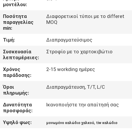
μοντέλου:
ΠΟΙΟΤΙΚΌΣ
Ποσότητα
Διαφορετικοί τύποι με το differet
ΈΛΕΓΧΟΣ
παραγγελίας
MOQ
min:
Τιμή:
Διαπραγματεύσιμος
ΜΑΣ
ΕΛΆΤΕ
Συσκευασία
Στροφίο με το χαρτοκιβώτιο
λεπτομέρειες:
ΣΕ
Χρόνος
2-15 workding ημέρες
ΕΠΑΦΉ
παράδοσης:
ΜΕ
Όροι
Διαπραγμάτευση, T/T, L/C
πληρωμής:
ΕΙΔΉΣΕΙΣ
Δυνατότητα
Ικανοποιήστε την απαίτησή σας
προσφοράς:
ΖΗΤΉΣΤΕ
Υψηλό φως:
,
μονωμένο καλώδιο χαλκού
tiw καλώδιο
ΈΝΑ