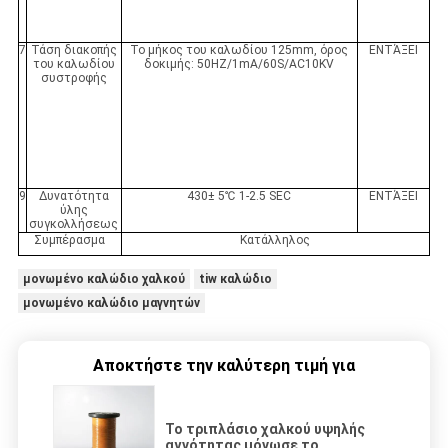
7
Τάση διακοπής
Το μήκος του καλωδίου 125mm, όρος
ΕΝΤΆΞΕΙ
του καλωδίου
δοκιμής: 50HZ/1mA/60S/AC10KV
συστροφής
9
Δυνατότητα
430± 5℃ 1-2.5 SEC
ΕΝΤΆΞΕΙ
ύλης
συγκολλήσεως
Συμπέρασμα
Κατάλληλος
μονωμένο καλώδιο χαλκού
tiw καλώδιο
μονωμένο καλώδιο μαγνητών
Αποκτήστε την καλύτερη τιμή για
Το τριπλάσιο χαλκού υψηλής
αγνότητας μόνωσε το