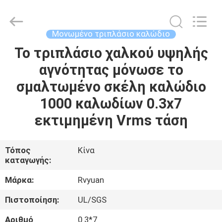
Tianjin
Ruiyuan
Electric
Material
Co,.Ltd.
Μονωμένο τριπλάσιο καλώδιο
All
Rights
Reserved.
Το τριπλάσιο χαλκού υψηλής
ΣΠΊΤΙ
αγνότητας μόνωσε το
ΠΡΟΪΌΝΤΑ
σμαλτωμένο σκέλη καλώδιο
1000 καλωδίων 0.3x7
ΒΊΝΤΕΟ
εκτιμημένη Vrms τάση
ΠΕΡΊΠΟΥ
Τόπος
Κίνα
καταγωγής:
ΕΜΕΊΣ
Μάρκα:
Rvyuan
ΓΎΡΟΣ
Πιστοποίηση:
UL/SGS
ΕΡΓΟΣΤΑΣΊΩΝ
Αριθμό
0.3*7