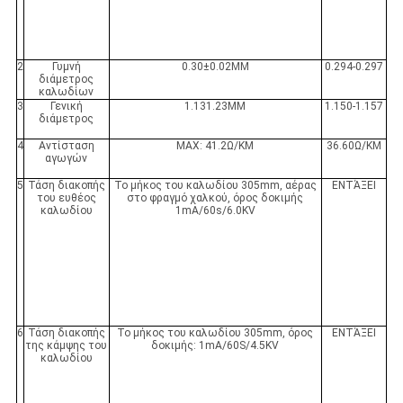
2
Γυμνή
0.30±0.02MM
0.294-0.297
διάμετρος
καλωδίων
3
Γενική
1.131.23MM
1.150-1.157
διάμετρος
4
Αντίσταση
MAX: 41.2Ω/KM
36.60Ω/KM
αγωγών
5
Τάση διακοπής
Το μήκος του καλωδίου 305mm, αέρας
ΕΝΤΆΞΕΙ
του ευθέος
στο φραγμό χαλκού, όρος δοκιμής
καλωδίου
1mA/60s/6.0KV
6
Τάση διακοπής
Το μήκος του καλωδίου 305mm, όρος
ΕΝΤΆΞΕΙ
της κάμψης του
δοκιμής: 1mA/60S/4.5KV
καλωδίου