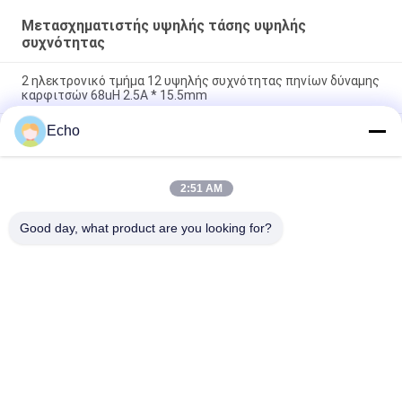
Μετασχηματιστής υψηλής τάσης υψηλής
συχνότητας
2 ηλεκτρονικό τμήμα 12 υψηλής συχνότητας πηνίων δύναμης
καρφιτσών 68uH 2.5A * 15.5mm
Echo
Σπειροειδή Ferrite πηνίων 200uH σπειρών Smd πηνία
δύναμης πυρήνων Wirewound
47uH 2 Ferrite πηνίων σπειρών έμφραξης δύναμης καρφιτσών
2:51 AM
πηνίο τυμπάνων πυρήνων για την παροχή ηλεκτρικού
ρεύματος
Good day, what product are you looking for?
Λαϊκή κατηγορία
Όλα
Σμαλτωμένο 
Ορθογώνιο 
Καλώδιο Χαλκού
Καλώδιο Χαλκού
Εξαιρετικά 
Καλώδιο Μαγνητών
Σμαλτωμένο 