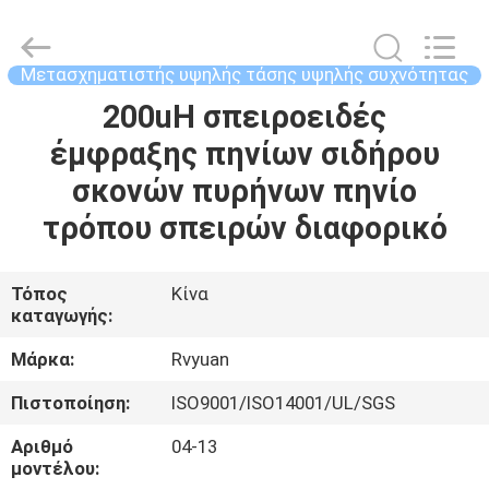
Tianjin
Ruiyuan
Electric
Material
Co,.Ltd.
Μετασχηματιστής υψηλής τάσης υψηλής συχνότητας
All
Rights
Reserved.
200uH σπειροειδές
ΣΠΊΤΙ
έμφραξης πηνίων σιδήρου
ΠΡΟΪΌΝΤΑ
σκονών πυρήνων πηνίο
τρόπου σπειρών διαφορικό
ΒΊΝΤΕΟ
Τόπος
Κίνα
καταγωγής:
ΠΕΡΊΠΟΥ
ΕΜΕΊΣ
Μάρκα:
Rvyuan
Πιστοποίηση:
ISO9001/ISO14001/UL/SGS
ΓΎΡΟΣ
Αριθμό
04-13
ΕΡΓΟΣΤΑΣΊΩΝ
μοντέλου: