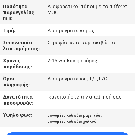
Ποσότητα
Διαφορετικοί τύποι με το differet
ΠΟΙΟΤΙΚΌΣ
παραγγελίας
MOQ
min:
ΈΛΕΓΧΟΣ
Τιμή:
Διαπραγματεύσιμος
ΜΑΣ
Συσκευασία
Στροφίο με το χαρτοκιβώτιο
λεπτομέρειες:
ΕΛΆΤΕ
Χρόνος
2-15 workding ημέρες
ΣΕ
παράδοσης:
ΕΠΑΦΉ
Όροι
Διαπραγμάτευση, T/T, L/C
ΜΕ
πληρωμής:
Δυνατότητα
Ικανοποιήστε την απαίτησή σας
ΕΙΔΉΣΕΙΣ
προσφοράς:
Υψηλό φως:
,
μονωμένο καλώδιο μαγνητών
ΖΗΤΉΣΤΕ
μονωμένο καλώδιο χαλκού
ΈΝΑ