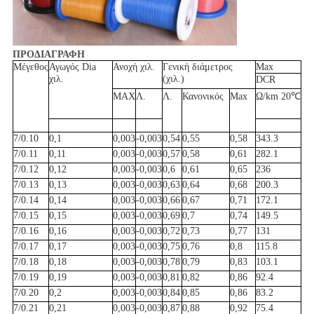
ΠΡΟΔΙΑΓΡΑΦΗ
Μέγεθος
Αγωγός Dia
Ανοχή χιλ.
Γενική διάμετρος
Max
χιλ.
(χιλ.)
DCR
MAX
Λ.
Λ.
Κανονικός
Max
Ω/km 20℃
7/0.10
0,1
0,003
-0,003
0,54
0,55
0,58
343.3
7/0.11
0,11
0,003
-0,003
0,57
0,58
0,61
282.1
7/0.12
0,12
0,003
-0,003
0,6
0,61
0,65
236
7/0.13
0,13
0,003
-0,003
0,63
0,64
0,68
200.3
7/0.14
0,14
0,003
-0,003
0,66
0,67
0,71
172.1
7/0.15
0,15
0,003
-0,003
0,69
0,7
0,74
149.5
7/0.16
0,16
0,003
-0,003
0,72
0,73
0,77
131
7/0.17
0,17
0,003
-0,003
0,75
0,76
0,8
115.8
7/0.18
0,18
0,003
-0,003
0,78
0,79
0,83
103.1
7/0.19
0,19
0,003
-0,003
0,81
0,82
0,86
92.4
7/0.20
0,2
0,003
-0,003
0,84
0,85
0,86
83.2
7/0.21
0,21
0,003
-0,003
0,87
0,88
0,92
75.4