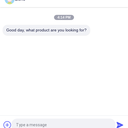
Τριπλό μονωμένο σύρμα 0,15mm Μονωμένο σύρμα TIW
4:14 PM
TIW-B/F Τριπλή μόνωση σύρμα 0,15 mm μονωμένο TIW
καλώδιο για μετασχηματιστή
Good day, what product are you looking for?
Λαϊκή κατηγορία
Όλα
Σμαλτωμένο 
Ορθογώνιο 
Καλώδιο Χαλκού
Καλώδιο Χαλκού
Εξαιρετικά 
Καλώδιο Μαγνητών
Σμαλτωμένο 
Πρόστιμο Καλώδιο 
Χαλκού
Καλώδιο Litz Ustc
Καλώδιο FIW
Μόνο Συνδέοντας 
Καλώδιο Litz 
Καλώδιο
Χαλκού
Αίτηση κράτησης