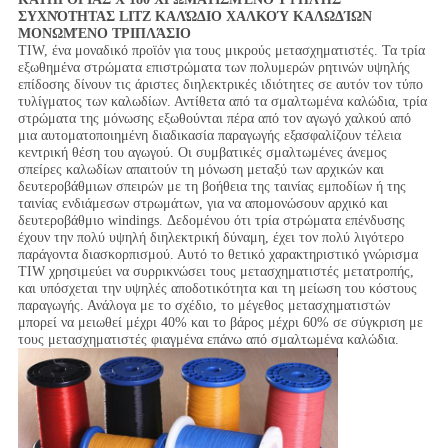
ΣΥΧΝΌΤΗΤΑΣ LITZ ΚΑΛΏΔΙΟ ΧΑΛΚΟΎ ΚΑΛΩΔΊΩΝ
ΜΟΝΩΜΈΝΟ ΤΡΙΠΛΆΣΙΟ
TIW, ένα μοναδικό προϊόν για τους μικρούς μετασχηματιστές. Τα τρία
εξωθημένα στρώματα επιστρώματα των πολυμερών ρητινών υψηλής
επίδοσης δίνουν τις άριστες διηλεκτρικές ιδιότητες σε αυτόν τον τύπο
τυλίγματος των καλωδίων. Αντίθετα από τα σμαλτωμένα καλώδια, τρία
στρώματα της μόνωσης εξωθούνται πέρα από τον αγωγό χαλκού από
μια αυτοματοποιημένη διαδικασία παραγωγής εξασφαλίζουν τέλεια
κεντρική θέση του αγωγού. Οι συμβατικές σμαλτωμένες άνεμος
σπείρες καλωδίων απαιτούν τη μόνωση μεταξύ των αρχικών και
δευτεροβάθμιων σπειρών με τη βοήθεια της ταινίας εμποδίων ή της
ταινίας ενδιάμεσων στρωμάτων, για να απομονώσουν αρχικό και
δευτεροβάθμιο windings. Δεδομένου ότι τρία στρώματα επένδυσης
έχουν την πολύ υψηλή διηλεκτρική δύναμη, έχει τον πολύ λιγότερο
παράγοντα διασκορπισμού. Αυτό το θετικό χαρακτηριστικό γνώρισμα
TIW χρησιμεύει να συρρικνώσει τους μετασχηματιστές μετατροπής,
και υπόσχεται την υψηλές αποδοτικότητα και τη μείωση του κόστους
παραγωγής. Ανάλογα με το σχέδιο, το μέγεθος μετασχηματιστών
μπορεί να μειωθεί μέχρι 40% και το βάρος μέχρι 60% σε σύγκριση με
τους μετασχηματιστές φιαγμένα επάνω από σμαλτωμένα καλώδια.