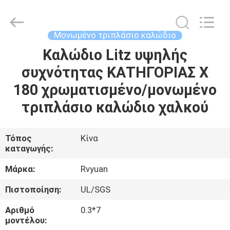
Tianjin
Ruiyuan
Electric
Material
Co,.Ltd.
Μονωμένο τριπλάσιο καλώδιο
All
Rights
Reserved.
Καλώδιο Litz υψηλής
ΣΠΊΤΙ
συχνότητας ΚΑΤΗΓΟΡΙΑΣ Χ
ΠΡΟΪΌΝΤΑ
180 χρωματισμένο/μονωμένο
τριπλάσιο καλώδιο χαλκού
ΒΊΝΤΕΟ
Τόπος
Κίνα
καταγωγής:
ΠΕΡΊΠΟΥ
ΕΜΕΊΣ
Μάρκα:
Rvyuan
Πιστοποίηση:
UL/SGS
ΓΎΡΟΣ
Αριθμό
0.3*7
ΕΡΓΟΣΤΑΣΊΩΝ
μοντέλου: