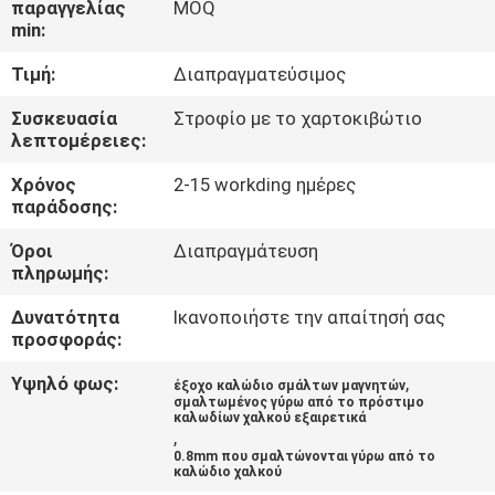
παραγγελίας
MOQ
min:
ΠΟΙΟΤΙΚΌΣ
Τιμή:
Διαπραγματεύσιμος
ΈΛΕΓΧΟΣ
Συσκευασία
Στροφίο με το χαρτοκιβώτιο
λεπτομέρειες:
ΜΑΣ
Χρόνος
2-15 workding ημέρες
ΕΛΆΤΕ
παράδοσης:
ΣΕ
Όροι
Διαπραγμάτευση
ΕΠΑΦΉ
πληρωμής:
ΜΕ
Δυνατότητα
Ικανοποιήστε την απαίτησή σας
προσφοράς:
ΕΙΔΉΣΕΙΣ
Υψηλό φως:
,
έξοχο καλώδιο σμάλτων μαγνητών
σμαλτωμένος γύρω από το πρόστιμο
καλωδίων χαλκού εξαιρετικά
,
ΖΗΤΉΣΤΕ
0.8mm που σμαλτώνονται γύρω από το
καλώδιο χαλκού
ΈΝΑ