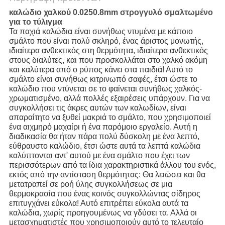
καλώδιο χαλκού 0.0250.8mm στρογγυλό σμαλτωμένο
για το τύλιγμα
Τα παχιά καλώδια είναι συνήθως ντυμένα με κάποιο
σμάλτο που είναι πολύ σκληρό, ένας άριστος μονωτής,
ιδιαίτερα ανθεκτικός στη θερμότητα, ιδιαίτερα ανθεκτικός
στους διαλύτες, και που προσκολλάται στο χαλκό ακόμη
και καλύτερα από ο ρύπος κάνει στα παιδιά! Αυτό το
σμάλτο είναι συνήθως κιτρινωπό σαφές, έτσι ώστε το
καλώδιο που ντύνεται σε το φαίνεται συνήθως χαλκός-
χρωματισμένο, αλλά πολλές εξαιρέσεις υπάρχουν. Για να
συγκολλήσει τις άκρες αυτών των καλωδίων, είναι
απαραίτητο να ξυθεί μακριά το σμάλτο, που χρησιμοποιεί
ένα αιχμηρό μαχαίρι ή ένα παρόμοιο εργαλείο. Αυτή η
διαδικασία θα ήταν πάρα πολύ δύσκολη με ένα λεπτό,
εύθραυστο καλώδιο, έτσι ώστε αυτά τα λεπτά καλώδια
καλύπτονται αντ' αυτού με ένα σμάλτο που έχει των
περισσότερων από τα ίδια χαρακτηριστικά άλλου του ενός,
εκτός από την αντίσταση θερμότητας: Θα λειώσει και θα
μετατραπεί σε ροή ύλης συγκολλήσεως σε μια
θερμοκρασία που ένας κοινός συγκολλώντας σίδηρος
επιτυγχάνει εύκολα! Αυτό επιτρέπει εύκολα αυτά τα
καλώδια, χωρίς προηγουμένως να γδύσει τα. Αλλά οι
μετασχηματιστές που χρησιμοποιούν αυτό το τελευταίο