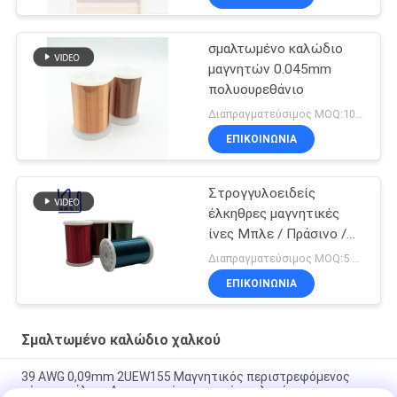
σμαλτωμένο καλώδιο
μαγνητών 0.045mm
πολυουρεθάνιο
Διαπραγματεύσιμος MOQ:10kg
ΕΠΙΚΟΙΝΩΝΙΑ
Στρογγυλοειδείς
έλκηθρες μαγνητικές
ίνες Μπλε / Πράσινο /
Κόκκινο / Καφέ χρώμα
Διαπραγματεύσιμος MOQ:5 κιλά
ΕΠΙΚΟΙΝΩΝΙΑ
Σμαλτωμένο καλώδιο χαλκού
39 AWG 0,09mm 2UEW155 Μαγνητικός περιστρεφόμενος
σύρμα σμάλτου Απομονωμένος αγωγός χαλκού