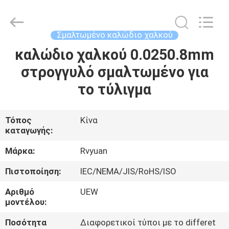
Tianjin
Ruiyuan
Electric
Material
Co,.Ltd.
Σμαλτωμένο καλώδιο χαλκού
All
Rights
Reserved.
καλώδιο χαλκού 0.0250.8mm
ΣΠΊΤΙ
στρογγυλό σμαλτωμένο για
ΠΡΟΪΌΝΤΑ
το τύλιγμα
ΒΊΝΤΕΟ
Τόπος
Κίνα
καταγωγής:
ΠΕΡΊΠΟΥ
Μάρκα:
Rvyuan
ΕΜΕΊΣ
Πιστοποίηση:
IEC/NEMA/JIS/RoHS/ISO
Αριθμό
UEW
ΓΎΡΟΣ
μοντέλου:
ΕΡΓΟΣΤΑΣΊΩΝ
Ποσότητα
Διαφορετικοί τύποι με το differet