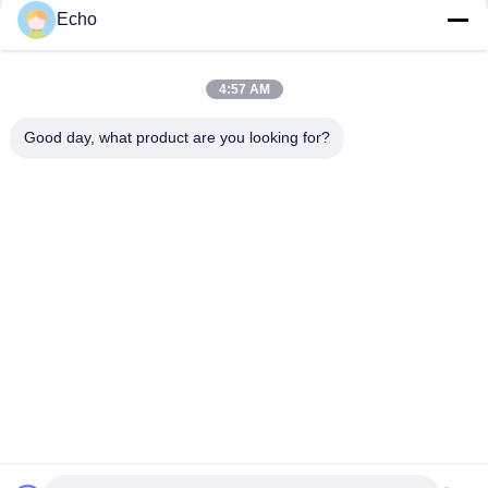
Echo
ντυμένο καλώδιο χαλκού 0.011mm 2UEW155 σμάλτο για το
τύλιγμα μηχανών
4:57 AM
Ruiyuan Super Thin Winding Coils Εναλισμένο Χαλκό Wire
0,012 mm-0,08 mm
Good day, what product are you looking for?
Λαϊκή κατηγορία
Όλα
Σμαλτωμένο 
Ορθογώνιο 
Καλώδιο Χαλκού
Καλώδιο Χαλκού
Εξαιρετικά 
Καλώδιο Μαγνητών
Σμαλτωμένο 
Πρόστιμο Καλώδιο 
Χαλκού
Καλώδιο Litz Ustc
Καλώδιο FIW
Μόνο Συνδέοντας 
Καλώδιο Litz 
Καλώδιο
Χαλκού