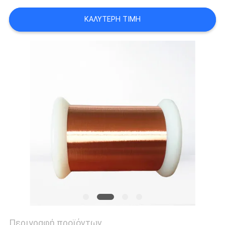
ΑΠΌΣΠΑΣΜΑ
ΚΑΛΎΤΕΡΗ ΤΙΜΉ
SITEMAP
PRIVACY
POLICY
Περιγραφή προϊόντων