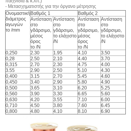
παιχνίδια & κ.λπ.)
- Μετασχηματιστής για την όργανο μέτρησης
Ονομαστική
Βαθμός 1
Βαθμός 2
διάμετρος
Αντίσταση
Αντίσταση
Αντίσταση
Αντίσταση
αγωγών
στο
στο
στο
στο
το /mm
γδάρσιμο,
γδάρσιμο,
γδάρσιμο,
γδάρσιμο,
μέσος
το ελάχιστο
μέσος
το ελάχιστο
όρος
/N
όρος
/N
το /N
το /N
0,250
2.30
1.95
4.10
3.50
0,28
2.50
2.10
4.40
3.70
0,315
2.70
2.30
4.75
4.00
3.55
2.90
2.50
5.10
4.30
0,400
3.15
2.70
5.45
4.60
0,450
3.40
2.90
5.80
4.90
0,500
3.65
3.10
6.20
5.25
0,560
3.90
3.30
6.65
5.60
0,630
4.20
3.55
7.10
6.00
0,710
4.50
3.80
7.60
6.45
0,800
4.80
4.10
8.10
6.90