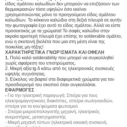
είδος σμάλτου καλωδίων δεν μπορούν να επιζήσουν των
θερμοκρασιών τόσο υψηλών όσο εκείνοι
χρησιμοποιώντας μόνο το προηγούμενο είδος σμάλτου
καλωδίων. Το κόκκινο καλώδιο στη δεξιά πλευρά σε αυτήν
την φωτογραφία έχει αυτό το είδος σμάλτου. Αλλά να είστε
προσεκτικός με τα χρώματα! Το σαφές καλώδιο στην
ακραία αριστερή πλευρά έχει επίσης το solderable σμάλτο,
ενώ η σκοτεινή βιολέτα που μια στη μέση είναι της
ποικιλίας μη-τήξης!
ΧΑΡΑΚΤΗΡΙΣΤΙΚΑ ΓΝΩΡΊΣΜΑΤΑ ΚΑΙ ΟΦΕΛΗ
1.
Πολύ καλό solderability που μπορεί να συγκολληθεί
χωρίς αφαίρεση του επιστρώματος.
2. Μικρή αξία tg δ κάτω από τις ηλεκτρονικές συσκευές
υψηλής συχνότητας.
3. Εύκολος να βαφτεί στα διαφορετικά χρώματα για τον
προσδιορισμό του σκοπού όταν συγκολλάται.
ΕΦΑΡΜΟΓΕΣ
-
Για την ηλεκτρική παραγωγή: Σπείρα για τους
ηλεκτρομαγνητικούς διακόπτες, σπείρα σωληνοειδών,
σπείρα για τα κοu'φώματα φωτισμού
- Σπείρα-μικροϋπολογιστής-μηχανή, ηλεκτρικός
ανεμιστήρας, μετασχηματιστής
- Μικρή μηχανή τύπων (ηλεκτρικά οικιακή συσκευή,