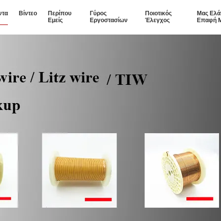
ντα
Βίντεο
Περίπου
Γύρος
Ποιοτικός
Μας Ελά
Εμείς
Εργοστασίων
Έλεγχος
Επαφή 