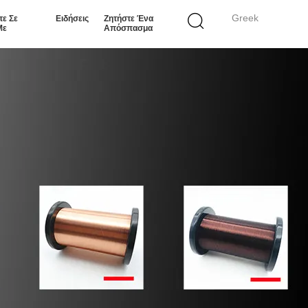
Greek
τε Σε
Ειδήσεις
Ζητήστε Ένα
Με
Απόσπασμα