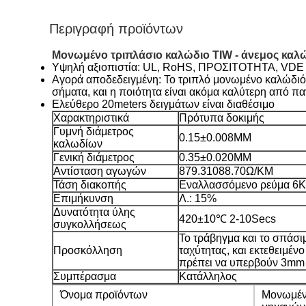
Περιγραφή προϊόντων
Μονωμένο τριπλάσιο καλώδιο TIW - άνεμος καλ
Υψηλή αξιοπιστία: UL, RoHS, ΠΡΟΣΙΤΟΤΗΤΑ, VDE σχ
Αγορά αποδεδειγμένη: Το τριπλό μονωμένο καλώδιό
σήματα, και η ποιότητα είναι ακόμα καλύτερη από π
Ελεύθερο 20meters δειγμάτων είναι διαθέσιμο
Χαρακτηριστικά
Πρότυπα δοκιμής
Γυμνή διάμετρος
0.15±0.008MM
καλωδίων
Γενική διάμετρος
0.35±0.020MM
Αντίσταση αγωγών
879.31088.70Ω/KM
Τάση διακοπής
Εναλλασσόμενο ρεύμα 6K
Επιμήκυνση
Λ.: 15%
Δυνατότητα ύλης
420±10℃ 2-10Secs
συγκολλήσεως
Το τράβηγμα και το σπάσι
Προσκόλληση
ταχύτητας, και εκτεθειμέν
πρέπει να υπερβούν 3mm
Συμπέρασμα
Κατάλληλος
Όνομα προϊόντων
Μονωμένο