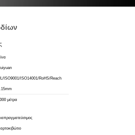
ωδίων
ς
ίνα
uiyuan
L/ISO9001/ISO14001/RoHS/Reach
.15mm
000 μέτρα
ιαπραγματεύσιμος
αρτοκιβώτιο