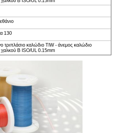
 χαλκού Β ISO/UL 0.15mm
εθάνιο
α 130
 τριπλάσιο καλώδιο TIW - άνεμος καλώδιο
 χαλκού Β ISO/UL 0.15mm