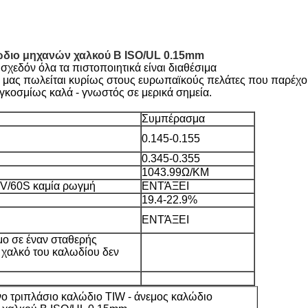
ώδιο μηχανών χαλκού Β ISO/UL 0.15mm
εδόν όλα τα πιστοποιητικά είναι διαθέσιμα
 μας πωλείται κυρίως στους ευρωπαϊκούς πελάτες που παρέχου
αγκοσμίως καλά - γνωστός σε μερικά σημεία.
Συμπέρασμα
0.145-0.155
0.345-0.355
1043.99Ω/KM
V/60S καμία ρωγμή
ΕΝΤΆΞΕΙ
19.4-22.9%
ΕΝΤΆΞΕΙ
μο σε έναν σταθερής
ο χαλκό του καλωδίου δεν
 τριπλάσιο καλώδιο TIW - άνεμος καλώδιο