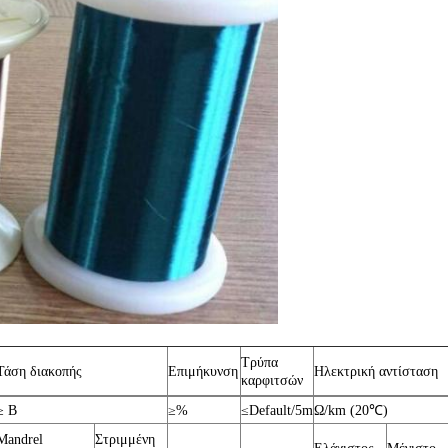
Τρύπα
Τάση διακοπής
Επιμήκυνση
Ηλεκτρική αντίσταση
καρφιτσών
≥ Β
≥%
≤Default/5m
Ω/km (20℃)
Mandrel
Στριμμένη