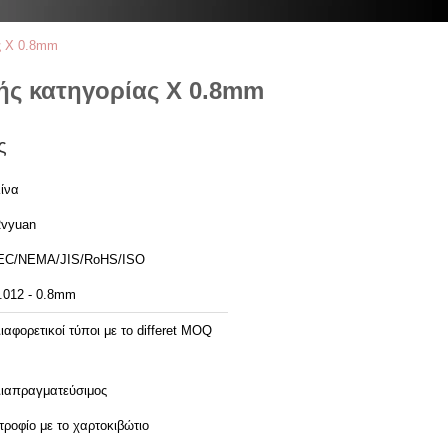
ς Χ 0.8mm
ής κατηγορίας Χ 0.8mm
ς
ίνα
vyuan
EC/NEMA/JIS/RoHS/ISO
.012 - 0.8mm
ιαφορετικοί τύποι με το differet MOQ
ιαπραγματεύσιμος
τροφίο με το χαρτοκιβώτιο