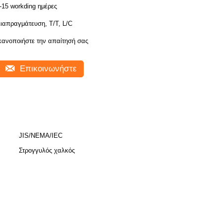
-15 workding ημέρες
ιαπραγμάτευση, T/T, L/C
κανοποιήστε την απαίτησή σας
Επικοινωνήστε
JIS/NEMA/IEC
Στρογγυλός χαλκός