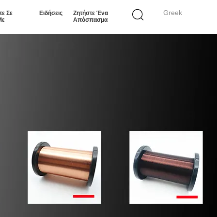
Greek
τε Σε
Ειδήσεις
Ζητήστε Ένα
Με
Απόσπασμα