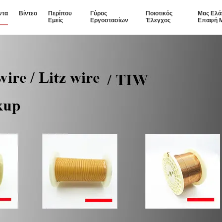
ντα
Βίντεο
Περίπου
Γύρος
Ποιοτικός
Μας Ελά
Εμείς
Εργοστασίων
Έλεγχος
Επαφή 