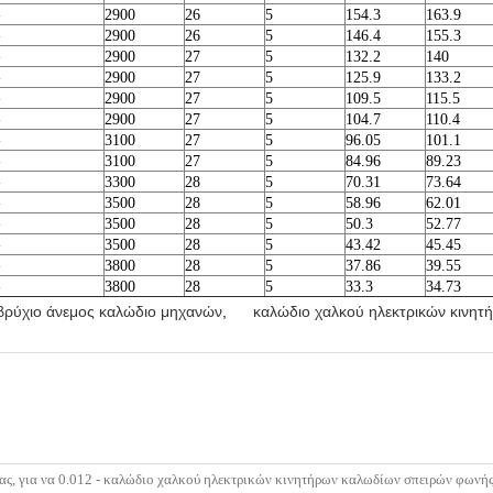
-
2900
26
5
154.3
163.9
-
2900
26
5
146.4
155.3
-
2900
27
5
132.2
140
-
2900
27
5
125.9
133.2
-
2900
27
5
109.5
115.5
-
2900
27
5
104.7
110.4
-
3100
27
5
96.05
101.1
-
3100
27
5
84.96
89.23
-
3300
28
5
70.31
73.64
-
3500
28
5
58.96
62.01
-
3500
28
5
50.3
52.77
-
3500
28
5
43.42
45.45
-
3800
28
5
37.86
39.55
-
3800
28
5
33.3
34.73
ρύχιο άνεμος καλώδιο μηχανών
,
καλώδιο χαλκού ηλεκτρικών κινητ