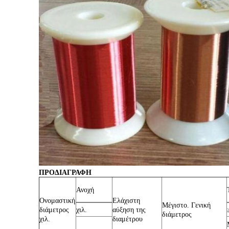
ΠΡΟΔΙΑΓΡΑΦΗ
Ανοχή
Ονομαστική
Ελάχιστη
Μέγιστο. Γενική
διάμετρος
χιλ.
αύξηση της
διάμετρος
χιλ.
διαμέτρου