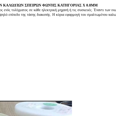
 ΚΑΛΩΔΊΩΝ ΣΠΕΙΡΏΝ ΦΩΝΉΣ ΚΑΤΗΓΟΡΙΑΣ Χ 0.8MM
ος ενός τυλίγματος σε κάθε ηλεκτρική μηχανή ή τις συσκευές. Έναντι των 
 υψηλό επίπεδο της τάσης διακοπής. Η κύρια εφαρμογή του σμαλτωμένου καλ