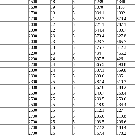
-
1500
18
5
1239
1340
-
1600
19
5
1070
1153
-
1700
20
5
934.1
1002
-
1700
21
5
822.3
879.4
-
2000
22
5
721.1
787.1
-
2000
22
5
644.4
700.7
-
2000
23
5
579.4
627.8
-
2000
23
5
523.7
565.7
-
2000
23
5
475.7
512.3
-
2200
23
5
434
466.2
-
2200
24
5
397.5
426
-
2200
24
5
365.5
390.8
-
2300
24
5
337.1
359.8
-
2300
25
5
309.6
335
-
2300
25
5
287.4
310.3
-
2300
25
5
267.6
288.2
-
2500
25
5
249.7
268.4
-
2500
25
5
233.5
250.6
-
2500
25
5
218.9
234.4
-
2500
25
5
212.1
227
-
2700
25
5
205.6
219.8
-
2700
25
5
193.5
206.6
-
2700
26
5
172.2
183.4
-
2700
26
5
167.4
178.2