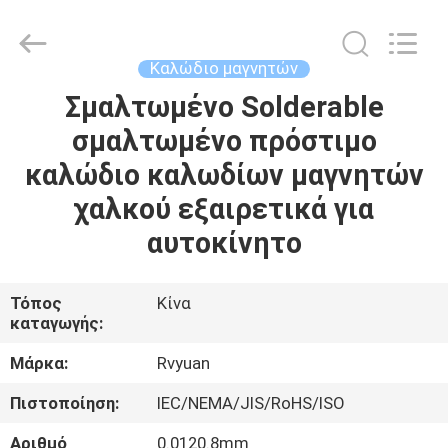
Tianjin
Ruiyuan
Electric
Material
Co,.Ltd.
Καλώδιο μαγνητών
All
Rights
Reserved.
Σμαλτωμένο Solderable
ΣΠΊΤΙ
σμαλτωμένο πρόστιμο
ΠΡΟΪΌΝΤΑ
καλώδιο καλωδίων μαγνητών
χαλκού εξαιρετικά για
ΒΊΝΤΕΟ
αυτοκίνητο
ΠΕΡΊΠΟΥ
Τόπος
Κίνα
καταγωγής:
ΕΜΕΊΣ
Μάρκα:
Rvyuan
ΓΎΡΟΣ
Πιστοποίηση:
IEC/NEMA/JIS/RoHS/ISO
ΕΡΓΟΣΤΑΣΊΩΝ
Αριθμό
0.0120.8mm