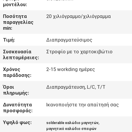
μοντέλου:
ΠΟΙΟΤΙΚΌΣ
Ποσότητα
20 χιλιόγραμμο/χιλιόγραμμα
ΈΛΕΓΧΟΣ
παραγγελίας
min:
Τιμή:
Διαπραγματεύσιμος
ΜΑΣ
ΕΛΆΤΕ
Συσκευασία
Στροφίο με το χαρτοκιβώτιο
λεπτομέρειες:
ΣΕ
Χρόνος
2-15 workding ημέρες
ΕΠΑΦΉ
παράδοσης:
ΜΕ
Όροι
Διαπραγμάτευση, L/C, T/T
πληρωμής:
ΕΙΔΉΣΕΙΣ
Δυνατότητα
Ικανοποιήστε την απαίτησή σας
προσφοράς:
ΖΗΤΉΣΤΕ
Υψηλό φως:
,
solderable καλώδιο μαγνητών
ΈΝΑ
μαγνητικό καλώδιο σπειρών