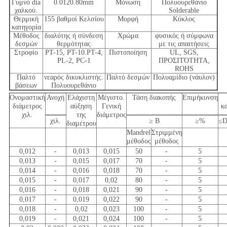
Γυμνό dia
0.0120.80mm
Μόνωση
Πολυουρεθάνιο
χαλκού.
Solderable
Θερμική
155 βαθμοί Κελσίου
Μορφή
Κύκλος
κατηγορία
Μέθοδος
διαλύτης ή σύνδεση
Χρώμα
φυσικός ή σύμφωνα
δεσμών
θερμότητας
με τις απαιτήσεις
Στροφίο
PT-15, PT-10.PT-4,
Πιστοποίηση
UL, SGS,
PL-2, PC-1
ΠΡΟΣΙΤΌΤΗΤΑ,
ROHS
Παλτό
νεαρός δικυκλιστής.
Παλτό δεσμών
Πολυαμίδιο (νάυλον)
βάσεων
Πολυουρεθάνιο
Ονομαστική
Ανοχή
Ελάχιστη
Μέγιστο.
Τάση διακοπής
Επιμήκυνση
διάμετρος
αύξηση
Γενική
κ
χιλ.
της
διάμετρος
χιλ.
≥ Β
≥%
≤D
διαμέτρου
Mandrel
Στριμμένη
μέθοδος
μέθοδος
0,012
-
0,013
0,015
50
-
5
0,013
-
0,015
0,017
70
-
5
0,014
-
0,016
0,018
70
-
5
0,015
-
0,017
0,02
80
-
5
0,016
-
0,018
0,021
90
-
5
0,017
-
0,019
0,022
90
-
5
0,018
-
0,02
0,023
100
-
5
0,019
-
0,021
0,024
100
-
5