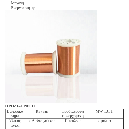
Μηχανή
Ενεργοποιητής
ΠΡΟΔΙΑΓΡΑΦΗ
Εμπορικό
Ruyuan
Προδιαγραφή
MW 131 Γ
σήμα
συνερχόμενη
Υλικός
καλώδιο χαλκού
Τελειώστε
σμάλτο
τύπος