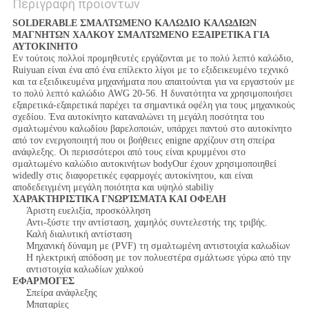
Περιγραφή προϊόντων
SOLDERABLE ΣΜΑΛΤΩΜΕΝΟ ΚΑΛΩΔΙΟ ΚΑΛΩΔΙΩΝ
ΜΑΓΝΗΤΩΝ ΧΑΛΚΟΥ ΣΜΑΛΤΩΜΕΝΟ ΕΞΑΙΡΕΤΙΚΑ ΓΙΑ
ΑΥΤΟΚΙΝΗΤΟ
Εν τούτοις πολλοί προμηθευτές εργάζονται με το πολύ λεπτό καλώδιο,
Ruiyuan είναι ένα από ένα επίλεκτο λίγοι με το εξιδεικευμένο τεχνικό
και τα εξειδικευμένα μηχανήματα που απαιτούνται για να εργαστούν με
το πολύ λεπτό καλώδιο AWG 20-56. Η δυνατότητα να χρησιμοποιήσει
εξαιρετικά-εξαιρετικά παρέχει τα σημαντικά οφέλη για τους μηχανικούς
σχεδίου. Ένα αυτοκίνητο καταναλώνει τη μεγάλη ποσότητα του
σμαλτωμένου καλωδίου βαρελοποιών, υπάρχει παντού στο αυτοκίνητο
από τον ενεργοποιητή που οι βοήθειες enigne αρχίζουν στη σπείρα
ανάφλεξης. Οι περισσότεροι από τους είναι κρυμμένοι στο
σμαλτωμένο καλώδιο αυτοκινήτων bodyOur έχουν χρησιμοποιηθεί
widedly στις διαφορετικές εφαρμογές αυτοκίνητου, και είναι
αποδεδειγμένη μεγάλη ποιότητα και υψηλό stabiliy
ΧΑΡΑΚΤΗΡΙΣΤΙΚΑ ΓΝΩΡΊΣΜΑΤΑ ΚΑΙ ΟΦΕΛΗ
Άριστη ευελιξία, προσκόλληση
Αντι-ξύστε την αντίσταση, χαμηλός συντελεστής της τριβής.
Καλή διαλυτική αντίσταση
Μηχανική δύναμη με (PVF) τη σμαλτωμένη αντιστοιχία καλωδίων
Η ηλεκτρική απόδοση με τον πολυεστέρα σμάλτωσε γύρω από την
αντιστοιχία καλωδίων χαλκού
ΕΦΑΡΜΟΓΕΣ
Σπείρα ανάφλεξης
Μπαταρίες