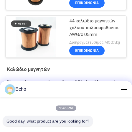
ΕΠΙΚΟΙΝΩΝΙΑ
44 καλώδιο μαγνητών
χαλκού πολυουρεθάνιου
AWG/0.05mm
Διαπραγματεύσιμος MOQ:5kg
ΕΠΙΚΟΙΝΩΝΙΑ
Καλώδιο μαγνητών
Σύρμα τυλίγματος πολυουρεθάνης 0,06 χλστ. Μαγνητικό
Σύρμα Χάλκινο Εμαγιέ
Echo
0.15mm Εναμελωμένο Χαλκό Τεχνικό Πίνακα Μεγέθους
5:46 PM
0.036mm σμαλτωμένο καλώδιο μαγνητών χαλκού για το
ρολόι/τις σπείρες
Good day, what product are you looking for?
Όλα