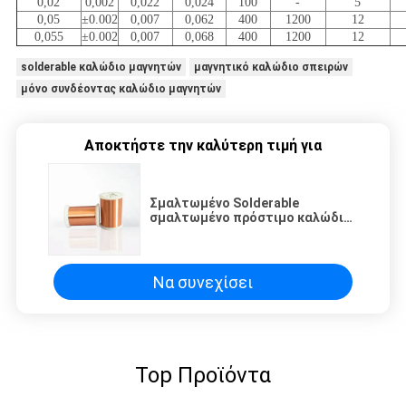
0,02
0,002
0,022
0,024
100
-
5
0,05
±0.002
0,007
0,062
400
1200
12
0,055
±0.002
0,007
0,068
400
1200
12
solderable καλώδιο μαγνητών
μαγνητικό καλώδιο σπειρών
μόνο συνδέοντας καλώδιο μαγνητών
Αποκτήστε την καλύτερη τιμή για
Σμαλτωμένο Solderable
σμαλτωμένο πρόστιμο καλώδιο
καλωδίων μαγνητών χαλκού
εξαιρετικά για αυτοκίνητο
Να συνεχίσει
Top Προϊόντα