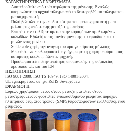
ΧΑΡΑΚΤΗΡΙΣΤΙΚΑ ΓΝΩΡΊΣΜΑΤΑ
Αποτελεσθείτε από τρία στρώματα της μόνωσης. Εντελώς
απομονώστε το αρχικό τύλιγμα από το δευτεροβάθμιο τύλιγμα του
μετασχηματιστή.
Πολύ βελτιώστε την αποδοτικότητα του μετασχηματιστή με τη
μείωση της απόστασης μεταξύ της σπείρας.
Επιτρέψτε να τυλίξετε άμεσα στην κορυφή των σμαλτωμένων
καλωδίων. Εξαλείψτε τις ταινίες μόνωσης, τα εμπόδια και τα
μονώνοντας μανίκια.
Solderable χωρίς την ανάγκη του προ-γδυσίματος μόνωσης
Μπορέστε να κουλουριαστείτε γρήγορα με τη χρησιμοποίηση μιας
αυτόματης κουλουριάζοντας μηχανής.
Προσαρμοστείτε στην απαίτηση απομόνωσης της ασφαλείας
προτύπου UL και του EN
ΠΙΣΤΟΠΟΙΗΣΗ
ISO 9001-2000, ISO TS 16949, ISO 14001-2004,
UL εγκεκριμένος, οδηγία RoHS συνερχόμενη
ΕΦΑΡΜΟΓΗ
Ευρέως χρησιμοποιημένος στους μετασχηματιστές στους
μεταστρεφόμενους φορτιστές εναλλασσόμενου ρεύματος παροχών
ηλεκτρικού ρεύματος τρόπου (SMPS)/προσαρμοστών εναλλασσόμενου
ρεύματος.