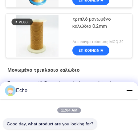
ΕΠΙΚΟΙΝΩΝΙΑ
τριπλό μονωμένο
καλώδιο 0.2mm
Διαπραγματεύσιμος MOQ:3000meters
ΕΠΙΚΟΙΝΩΝΙΑ
Μονωμένο τριπλάσιο καλώδιο
Πιστοποιημένο UL Επαγγελματικό σύρμα τριπλής μόνωσης
σύρμα περιέλιξης χαλκού TIW για μετασχηματιστές
Echo
Τριπλό μονωμένο σύρμα 0,15mm Μονωμένο σύρμα TIW
11:04 AM
TIW-B/F Τριπλή μόνωση σύρμα 0,15 mm μονωμένο TIW
καλώδιο για μετασχηματιστή
Good day, what product are you looking for?
Λαϊκή κατηγορία
Όλα