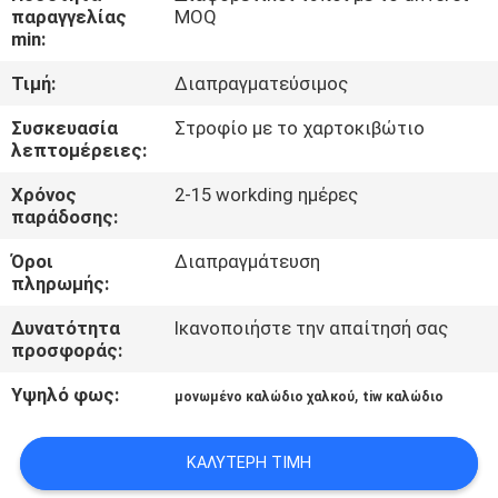
παραγγελίας
MOQ
min:
ΠΟΙΟΤΙΚΌΣ
ΈΛΕΓΧΟΣ
Τιμή:
Διαπραγματεύσιμος
Συσκευασία
Στροφίο με το χαρτοκιβώτιο
λεπτομέρειες:
ΜΑΣ
ΕΛΆΤΕ
Χρόνος
2-15 workding ημέρες
παράδοσης:
ΣΕ
Όροι
Διαπραγμάτευση
ΕΠΑΦΉ
πληρωμής:
ΜΕ
Δυνατότητα
Ικανοποιήστε την απαίτησή σας
προσφοράς:
ΕΙΔΉΣΕΙΣ
Υψηλό φως:
,
μονωμένο καλώδιο χαλκού
tiw καλώδιο
ΖΗΤΉΣΤΕ
ΚΑΛΎΤΕΡΗ ΤΙΜΉ
ΈΝΑ