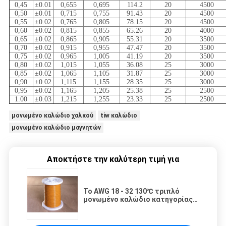
0,45
±0.01
0,655
0,695
114.2
20
4500
0,50
±0.01
0,715
0,755
91.43
20
4500
0,55
±0.02
0,765
0,805
78.15
20
4500
0,60
±0.02
0,815
0,855
65.26
20
4000
0,65
±0.02
0,865
0,905
55.31
20
3500
0,70
±0.02
0,915
0,955
47.47
20
3500
0,75
±0.02
0,965
1,005
41.19
20
3500
0,80
±0.02
1,015
1,055
36.08
25
3000
0,85
±0.02
1,065
1,105
31.87
25
3000
0,90
±0.02
1,115
1,155
28.35
25
3000
0,95
±0.02
1,165
1,205
25.38
25
2500
1.00
±0.03
1,215
1,255
23.33
25
2500
μονωμένο καλώδιο χαλκού
tiw καλώδιο
μονωμένο καλώδιο μαγνητών
Αποκτήστε την καλύτερη τιμή για
Το AWG 18 - 32 130℃ τριπλό
μονωμένο καλώδιο κατηγορίας
Ψ σμάλτωσε το καλώδιο
Solderable χαλκού για τους
μετασχηματιστές