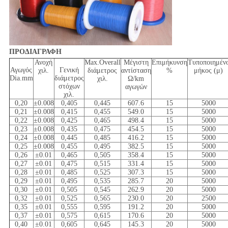
ΠΡΟΔΙΑΓΡΑΦΗ
Ανοχή
Max.Overall
Μέγιστη
Επιμήκυνση
Τυποποιημέν
Αγωγός
Γενική
χιλ.
διάμετρος
αντίσταση
%
μήκος (μ)
Dia.mm
διάμετρος
χιλ.
Ω/km
στόχων
αγωγών
χιλ.
0,20
±0.008
0,405
0,445
607.6
15
5000
0,21
±0.008
0,415
0,455
549.0
15
5000
0,22
±0.008
0,425
0,465
498.4
15
5000
0,23
±0.008
0,435
0,475
454.5
15
5000
0,24
±0.008
0,445
0,485
416.2
15
5000
0,25
±0.008
0,455
0,495
382.5
15
5000
0,26
±0.01
0,465
0,505
358.4
15
5000
0,27
±0.01
0,475
0,515
331.4
15
5000
0,28
±0.01
0,485
0,525
307.3
15
5000
0,29
±0.01
0,495
0,535
285.7
20
5000
0,30
±0.01
0,505
0,545
262.9
20
5000
0,32
±0.01
0,525
0,565
230.0
20
2500
0,35
±0.01
0,555
0,595
191.2
20
5000
0,37
±0.01
0,575
0,615
170.6
20
5000
0,40
±0.01
0,605
0,645
145.3
20
5000