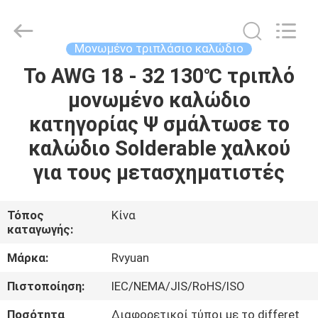
Tianjin
Ruiyuan
Electric
Material
Co,.Ltd.
Μονωμένο τριπλάσιο καλώδιο
All
Rights
Reserved.
Το AWG 18 - 32 130℃ τριπλό
ΣΠΊΤΙ
μονωμένο καλώδιο
ΠΡΟΪΌΝΤΑ
κατηγορίας Ψ σμάλτωσε το
καλώδιο Solderable χαλκού
ΒΊΝΤΕΟ
για τους μετασχηματιστές
ΠΕΡΊΠΟΥ
Τόπος
Κίνα
καταγωγής:
ΕΜΕΊΣ
Μάρκα:
Rvyuan
ΓΎΡΟΣ
Πιστοποίηση:
IEC/NEMA/JIS/RoHS/ISO
ΕΡΓΟΣΤΑΣΊΩΝ
Ποσότητα
Διαφορετικοί τύποι με το differet