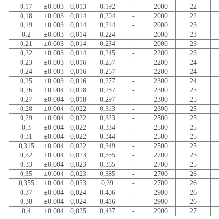
0,17
±0.003
0,013
0,192
-
2000
22
0,18
±0.003
0,014
0,204
-
2000
22
0,19
±0.003
0,014
0,214
-
2000
23
0,2
±0.003
0,014
0,224
-
2000
23
0,21
±0.003
0,014
0,234
-
2000
23
0,22
±0.003
0,014
0,245
-
2200
23
0,23
±0.003
0,016
0,257
-
2200
24
0,24
±0.003
0,016
0,267
-
2200
24
0,25
±0.003
0,016
0,277
-
2300
24
0,26
±0.004
0,018
0,287
-
2300
25
0,27
±0.004
0,018
0,297
-
2300
25
0,28
±0.004
0,022
0,313
-
2300
25
0,29
±0.004
0,022
0,323
-
2500
25
0,3
±0.004
0,022
0,334
-
2500
25
0,31
±0.004
0,022
0,344
-
2500
25
0,315
±0.004
0,022
0,349
-
2500
25
0,32
±0.004
0,023
0,355
-
2700
25
0,33
±0.004
0,023
0,365
-
2700
25
0,35
±0.004
0,023
0,385
-
2700
26
0,355
±0.004
0,023
0,39
-
2700
26
0,37
±0.004
0,024
0,406
-
2900
26
0,38
±0.004
0,024
0,416
-
2900
26
0,4
±0.004
0,025
0,437
-
2900
27