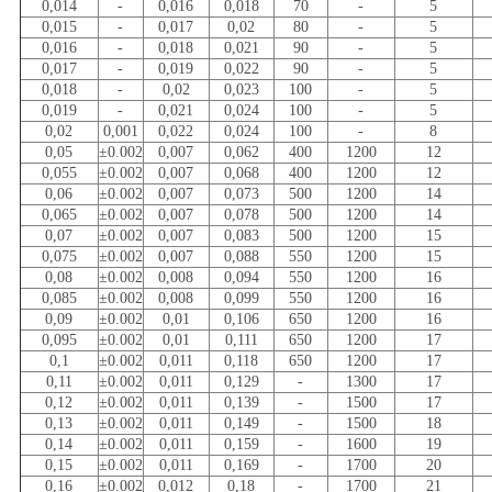
0,014
-
0,016
0,018
70
-
5
0,015
-
0,017
0,02
80
-
5
0,016
-
0,018
0,021
90
-
5
0,017
-
0,019
0,022
90
-
5
0,018
-
0,02
0,023
100
-
5
0,019
-
0,021
0,024
100
-
5
0,02
0,001
0,022
0,024
100
-
8
0,05
±0.002
0,007
0,062
400
1200
12
0,055
±0.002
0,007
0,068
400
1200
12
0,06
±0.002
0,007
0,073
500
1200
14
0,065
±0.002
0,007
0,078
500
1200
14
0,07
±0.002
0,007
0,083
500
1200
15
0,075
±0.002
0,007
0,088
550
1200
15
0,08
±0.002
0,008
0,094
550
1200
16
0,085
±0.002
0,008
0,099
550
1200
16
0,09
±0.002
0,01
0,106
650
1200
16
0,095
±0.002
0,01
0,111
650
1200
17
0,1
±0.002
0,011
0,118
650
1200
17
0,11
±0.002
0,011
0,129
-
1300
17
0,12
±0.002
0,011
0,139
-
1500
17
0,13
±0.002
0,011
0,149
-
1500
18
0,14
±0.002
0,011
0,159
-
1600
19
0,15
±0.002
0,011
0,169
-
1700
20
0,16
±0.002
0,012
0,18
-
1700
21