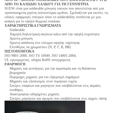
ΑΠΌ ΤΟ ΚΑΛΏΔΙΟ ΧΑΛΚΟΎ ΓΙΑ ΤΗ ΓΕΝΝΉΤΡΙΑ
SUEW είναι μια solderable μόνωση ταινιών που αποτελείται από μια
τροποποιημένη ρητίνη πολυεστέρας-ιμιδίου. Σχεδιάζεται για εκείνες τις
ειδικές εφαρμογές σπειρών όπου το solderability συνδέεται με μια
ανάγκη για το υψηλό θερμικό resistanc
ΧΑΡΑΚΤΗΡΙΣΤΙΚΑ ΓΝΩΡΊΣΜΑΤΑ
Solderable.
Χαμηλή διηλεκτρική απώλεια κάτω από την υψηλή συχνότητα
Άριστη μόνωση
Άριστη απόδοση στο τύλιγμα υψηλής ταχύτητας
Ελεύθερος να χρωματίσει (Ν, Ρ, Γ, Β, BR)
ΠΙΣΤΟΠΟΙΗΤΙΚΑ
ISO 9001-2000, ISO TS 16949, ISO 14001-2004,
UL εγκεκριμένος, οδηγία RoHS συνερχόμενη
ΕΦΑΡΜΟΓΗ
Μηχανές και γεννήτριες για την αεροπορία και τη θαλάσσια
βιομηχανία
Πυρίμαχες μηχανές για τον εξαερισμό σηράγγων
Μηχανές και εξοπλισμός στον πυρηνικό τομέα
Σπείρες επαφέων και μαγνητών που υποβάλλονται στις ακραίες
συνθήκες
Αναστροφέας-οδηγημένες μηχανές
Σπείρες μαγνητών και αγωγών που υποβάλλονται στις αιχμές τάσης