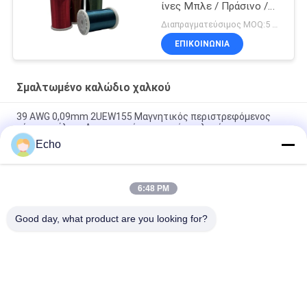
ίνες Μπλε / Πράσινο /
Κόκκινο / Καφέ χρώμα
Διαπραγματεύσιμος MOQ:5 κιλά
ΕΠΙΚΟΙΝΩΝΙΑ
Σμαλτωμένο καλώδιο χαλκού
39 AWG 0,09mm 2UEW155 Μαγνητικός περιστρεφόμενος
σύρμα σμάλτου Απομονωμένος αγωγός χαλκού
Echo
ντυμένο καλώδιο χαλκού 0.011mm 2UEW155 σμάλτο για το
τύλιγμα μηχανών
6:48 PM
Ruiyuan Super Thin Winding Coils Εναλισμένο Χαλκό Wire
0,012 mm-0,08 mm
Good day, what product are you looking for?
Λαϊκή κατηγορία
Όλα
Σμαλτωμένο 
Ορθογώνιο 
Καλώδιο Χαλκού
Καλώδιο Χαλκού