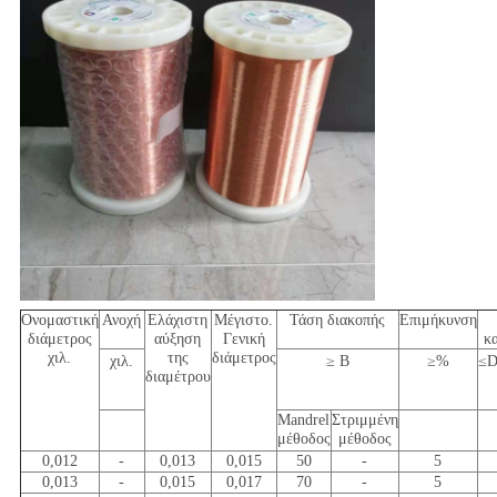
Ονομαστική
Ανοχή
Ελάχιστη
Μέγιστο.
Τάση διακοπής
Επιμήκυνση
διάμετρος
αύξηση
Γενική
κ
χιλ.
της
διάμετρος
χιλ.
≥ Β
≥%
≤D
διαμέτρου
Mandrel
Στριμμένη
μέθοδος
μέθοδος
0,012
-
0,013
0,015
50
-
5
0,013
-
0,015
0,017
70
-
5