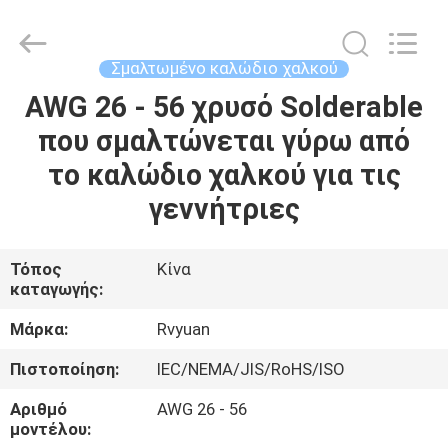
Tianjin
Ruiyuan
Electric
Material
Co,.Ltd.
Σμαλτωμένο καλώδιο χαλκού
All
Rights
Reserved.
AWG 26 - 56 χρυσό Solderable
ΣΠΊΤΙ
που σμαλτώνεται γύρω από
ΠΡΟΪΌΝΤΑ
το καλώδιο χαλκού για τις
γεννήτριες
ΒΊΝΤΕΟ
Τόπος
Κίνα
καταγωγής:
ΠΕΡΊΠΟΥ
ΕΜΕΊΣ
Μάρκα:
Rvyuan
Πιστοποίηση:
IEC/NEMA/JIS/RoHS/ISO
ΓΎΡΟΣ
Αριθμό
AWG 26 - 56
ΕΡΓΟΣΤΑΣΊΩΝ
μοντέλου: