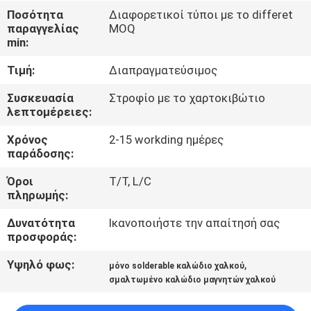
Ποσότητα
Διαφορετικοί τύποι με το differet
ΠΟΙΟΤΙΚΌΣ
παραγγελίας
MOQ
min:
ΈΛΕΓΧΟΣ
Τιμή:
Διαπραγματεύσιμος
ΜΑΣ
Συσκευασία
Στροφίο με το χαρτοκιβώτιο
λεπτομέρειες:
ΕΛΆΤΕ
Χρόνος
2-15 workding ημέρες
ΣΕ
παράδοσης:
ΕΠΑΦΉ
Όροι
T/T, L/C
ΜΕ
πληρωμής:
Δυνατότητα
Ικανοποιήστε την απαίτησή σας
ΕΙΔΉΣΕΙΣ
προσφοράς:
Υψηλό φως:
,
μόνο solderable καλώδιο χαλκού
ΖΗΤΉΣΤΕ
σμαλτωμένο καλώδιο μαγνητών χαλκού
ΈΝΑ