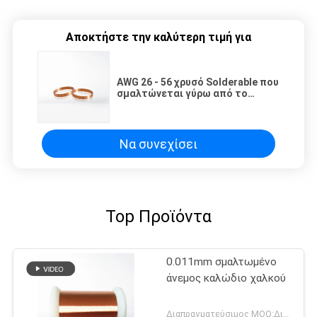
Αποκτήστε την καλύτερη τιμή για
AWG 26 - 56 χρυσό Solderable που
σμαλτώνεται γύρω από το
καλώδιο χαλκού για τις
γεννήτριες
Να συνεχίσει
Top Προϊόντα
0.011mm σμαλτωμένο
άνεμος καλώδιο χαλκού
Διαπραγματεύσιμος MOQ:Διαφορετικοί τύποι με το differet MOQ