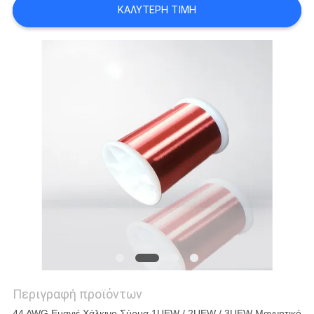
ΚΑΛΎΤΕΡΗ ΤΙΜΉ
ΑΠΌΣΠΑΣΜΑ
SITEMAP
PRIVACY
POLICY
Περιγραφή προϊόντων
44 AWG Εμαγιέ Χάλκινο Σύρμα 1UEW / 2UEW / 3UEW Μαγνητικό