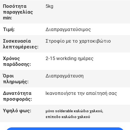
Ποσότητα
5kg
ΠΟΙΟΤΙΚΌΣ
παραγγελίας
min:
ΈΛΕΓΧΟΣ
Τιμή:
Διαπραγματεύσιμος
ΜΑΣ
Συσκευασία
Στροφίο με το χαρτοκιβώτιο
λεπτομέρειες:
ΕΛΆΤΕ
Χρόνος
2-15 workding ημέρες
ΣΕ
παράδοσης:
ΕΠΑΦΉ
Όροι
Διαπραγμάτευση
ΜΕ
πληρωμής:
Δυνατότητα
Ικανοποιήστε την απαίτησή σας
ΕΙΔΉΣΕΙΣ
προσφοράς:
Υψηλό φως:
,
μόνο solderable καλώδιο χαλκού
ΖΗΤΉΣΤΕ
επίπεδο καλώδιο χαλκού
ΈΝΑ