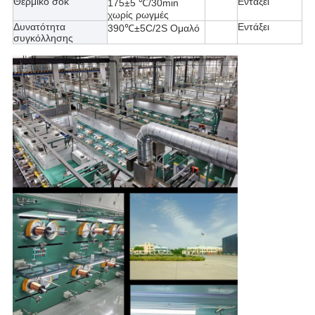
Θερμικό σοκ
Εντάξει
175±5 ℃/30min
χωρίς ρωγμές
Δυνατότητα
Εντάξει
390℃±5C/2S Ομαλό
συγκόλλησης