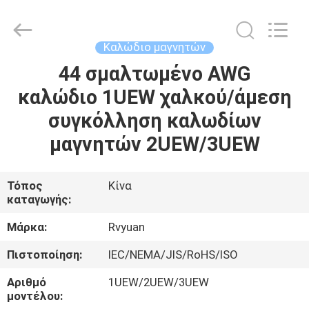
Tianjin
Ruiyuan
Electric
Material
Co,.Ltd.
Καλώδιο μαγνητών
All
Rights
Reserved.
44 σμαλτωμένο AWG
ΣΠΊΤΙ
καλώδιο 1UEW χαλκού/άμεση
ΠΡΟΪΌΝΤΑ
συγκόλληση καλωδίων
μαγνητών 2UEW/3UEW
ΒΊΝΤΕΟ
Τόπος
Κίνα
καταγωγής:
ΠΕΡΊΠΟΥ
ΕΜΕΊΣ
Μάρκα:
Rvyuan
Πιστοποίηση:
IEC/NEMA/JIS/RoHS/ISO
ΓΎΡΟΣ
Αριθμό
1UEW/2UEW/3UEW
ΕΡΓΟΣΤΑΣΊΩΝ
μοντέλου: