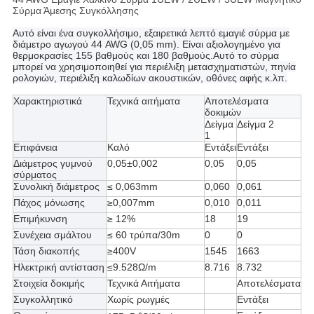
Σύρμα Άμεσης Συγκόλλησης
Αυτό είναι ένα συγκολλήσιμο, εξαιρετικά λεπτό εμαγιέ σύρμα με
διάμετρο αγωγού 44 AWG (0,05 mm). Είναι αξιολογημένο για
θερμοκρασίες 155 βαθμούς και 180 βαθμούς.
Αυτό το σύρμα
μπορεί να χρησιμοποιηθεί για περιέλιξη μετασχηματιστών, πηνία
ρολογιών, περιέλιξη καλωδίων ακουστικών, οθόνες αφής κ.λπ.
Χαρακτηριστικά
Τεχνικά αιτήματα
Αποτελέσματα
δοκιμών
Δείγμα
Δείγμα 2
1
Επιφάνεια
Καλό
Εντάξει
Εντάξει
Διάμετρος γυμνού
0,05±0,002
0,05
0,05
σύρματος
Συνολική διάμετρος
≤ 0,063mm
0,060
0,061
Πάχος μόνωσης
≥0,007mm
0,010
0,011
Επιμήκυνση
≥ 12%
18
19
Συνέχεια σμάλτου
≤ 60 τρύπα/30m
0
0
Τάση διακοπής
≥400V
1545
1663
Ηλεκτρική αντίσταση
≤9.528Ω/m
8.716
8.732
Στοιχεία δοκιμής
Τεχνικά Αιτήματα
Αποτελέσματα
Συγκολλητικό
Χωρίς ρωγμές
Εντάξει