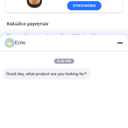
ΕΠΙΚΟΙΝΩΝΙΑ
Καλώδιο μαγνητών
Σύρμα τυλίγματος πολυουρεθάνης 0,06 χλστ. Μαγνητικό
Σύρμα Χάλκινο Εμαγιέ
Echo
0.15mm Εναμελωμένο Χαλκό Τεχνικό Πίνακα Μεγέθους
6:42 AM
0.036mm σμαλτωμένο καλώδιο μαγνητών χαλκού για το
ρολόι/τις σπείρες
Good day, what product are you looking for?
Λαϊκή κατηγορία
Όλα
Σμαλτωμένο 
Ορθογώνιο 
Καλώδιο Χαλκού
Καλώδιο Χαλκού
Εξαιρετικά 
Καλώδιο Μαγνητών
Σμαλτωμένο 