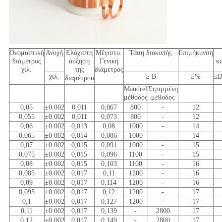
Ονομαστική
Ανοχή
Ελάχιστη
Μέγιστο.
Τάση διακοπής
Επιμήκυνση
διάμετρος
αύξηση
Γενική
κ
χιλ.
της
διάμετρος
χιλ.
≥ Β
≥%
≤D
διαμέτρου
Mandrel
Στριμμένη
μέθοδος
μέθοδος
0,05
±0.002
0,011
0,067
800
-
12
0,055
±0.002
0,011
0,073
800
-
12
0,06
±0.002
0,013
0,08
1000
-
14
0,065
±0.002
0,014
0,086
1000
-
14
0,07
±0.002
0,015
0,091
1000
-
15
0,075
±0.002
0,015
0,096
1100
-
15
0,08
±0.002
0,015
0,103
1100
-
16
0,085
±0.002
0,017
0,11
1200
-
16
0,09
±0.002
0,017
0,114
1200
-
16
0,095
±0.002
0,017
0,12
1200
-
17
0,1
±0.002
0,017
0,127
1200
-
17
0,11
±0.002
0,017
0,139
-
2800
17
0,12
±0.002
0,017
0,149
-
2800
17