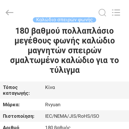
Tianjin
Ruiyuan
Electric
Material
Co,.Ltd.
Καλώδιο σπειρών φωνής
All
Rights
Reserved.
180 βαθμού πολλαπλάσιο
ΣΠΊΤΙ
μεγέθους φωνής καλώδιο
ΠΡΟΪΌΝΤΑ
μαγνητών σπειρών
σμαλτωμένο καλώδιο για το
ΒΊΝΤΕΟ
τύλιγμα
ΠΕΡΊΠΟΥ
Τόπος
Κίνα
καταγωγής:
ΕΜΕΊΣ
Μάρκα:
Rvyuan
ΓΎΡΟΣ
Πιστοποίηση:
IEC/NEMA/JIS/RoHS/ISO
ΕΡΓΟΣΤΑΣΊΩΝ
Αριθμό
180 βαθμός