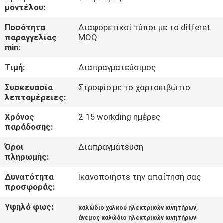
μοντέλου:
ΠΟΙΟΤΙΚΌΣ
Ποσότητα
Διαφορετικοί τύποι με το differet
ΈΛΕΓΧΟΣ
παραγγελίας
MOQ
min:
Τιμή:
Διαπραγματεύσιμος
ΜΑΣ
ΕΛΆΤΕ
Συσκευασία
Στροφίο με το χαρτοκιβώτιο
λεπτομέρειες:
ΣΕ
Χρόνος
2-15 workding ημέρες
ΕΠΑΦΉ
παράδοσης:
ΜΕ
Όροι
Διαπραγμάτευση
πληρωμής:
ΕΙΔΉΣΕΙΣ
Δυνατότητα
Ικανοποιήστε την απαίτησή σας
προσφοράς:
ΖΗΤΉΣΤΕ
Υψηλό φως:
,
καλώδιο χαλκού ηλεκτρικών κινητήρων
ΈΝΑ
άνεμος καλώδιο ηλεκτρικών κινητήρων