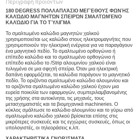
Περιγραφή προϊόντων
180 DEGRESS ΠΟΛΛΑΠΛΆΣΙΟ ΜΕΓΈΘΟΥΣ ΦΩΝΉΣ
ΚΑΛΏΔΙΟ ΜΑΓΝΗΤΏΝ ΣΠΕΙΡΏΝ ΣΜΑΛΤΩΜΈΝΟ
ΚΑΛΏΔΙΟ ΓΙΑ ΤΟ ΤΎΛΙΓΜΑ
Το σμαλτωμένο καλώδιο μαγνητών χαλκού
χρησιμοποιείται ως καλώδιο στους ηλεκτρομαγνήτες που
χρησιμοποιούν την ηλεκτρική ενέργεια για να παραγάγουν
ένα μαγνητικό πεδίο. Το σμαλτωμένο ορθογώνιο ή
επίπεδο καλώδιο και το σμαλτωμένο ορθογώνιο ή
επίπεδο καλώδιο το /Strip αλουμινίου χαλκού είναι
τυλιγμένα σε μια σφιχτή σπείρα. Όταν μια ηλεκτρική
δαπάνη εφαρμόζεται, τα καλώδια παράγουν το μαγνητικό
πεδίο. Το οριζόντια σμαλτωμένο καλώδιο αλουμινίου και
το οριζόντια σμαλτωμένο καλώδιο χαλκού έχουν μια
ευρεία ποικιλία των εφαρμογών, συμπεριλαμβανομένης
της χρήσης στα αυτοκίνητα, τις μηχανές, τους
μετασχηματιστές και τα βιομηχανικά machineries. Ο
κύκλος σμάλτωσε το καλώδιο αλουμινίου και το γύρω από
σμαλτωμένο καλώδιο χαλκού βρίσκεται επίσης στις
μικρότερες συσκευές και τις εγχώριες συσκευές, όπως οι
υπολογιστές, οι τηλεοράσεις κ.λπ.
ΧΑΡΑΚΤΗΡΙΣΤΙΚΑ ΓΝΩΡΊΣΜΑΤΑ