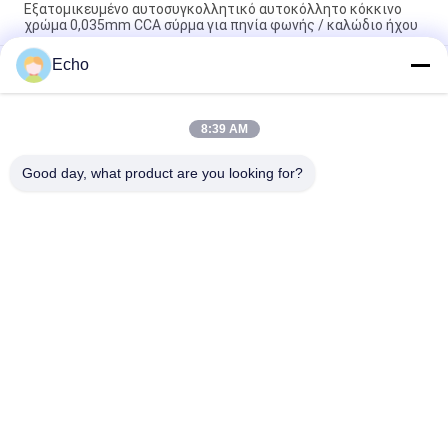
Εξατομικευμένο αυτοσυγκολλητικό αυτοκόλλητο κόκκινο
χρώμα 0,035mm CCA σύρμα για πηνία φωνής / καλώδιο ήχου
Echo
AWG47 Κόκκινο 0.035mm Αυτοσυγκολλημένο Καλώδιο
Χαλκού Επικαλυμμένο Αλουμίνιο (CCA) για Πηνία Φωνής
Ακουστικών
8:39 AM
Εξαιρετικά λεπτό σύρμα CCA 0,03mm-0,5mm για πηνία
φωνής
Good day, what product are you looking for?
Λαϊκή κατηγορία
Όλα
Σμαλτωμένο 
Ορθογώνιο 
Καλώδιο Χαλκού
Καλώδιο Χαλκού
Εξαιρετικά 
Καλώδιο Μαγνητών
Σμαλτωμένο 
Πρόστιμο Καλώδιο 
Χαλκού
Καλώδιο Litz Ustc
Καλώδιο FIW