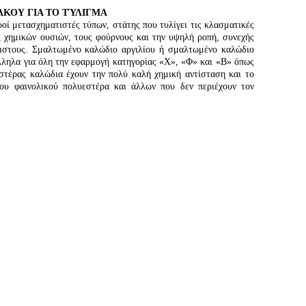
ΚΟΥ ΓΙΑ ΤΟ ΤΎΛΙΓΜΑ
οί μετασχηματιστές τύπων, στάτης που τυλίγει τις κλασματικές
ες χημικών ουσιών, τους φούρνους και την υψηλή ροπή, συνεχής
ριστους. Σμαλτωμένο καλώδιο αργιλίου ή σμαλτωμένο καλώδιο
άλληλα για όλη την εφαρμογή κατηγορίας «Χ», «Φ» και «Β» όπως
εστέρας καλώδια έχουν την πολύ καλή χημική αντίσταση και το
ου φαινολικού πολυεστέρα και άλλων που δεν περιέχουν τον