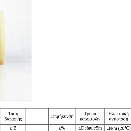
Τάση
Τρύπα
Ηλεκτρική
Επιμήκυνση
διακοπής
καρφιτσών
αντίσταση
≥ Β
≥%
≤Default/5m
Ω/km (20℃)