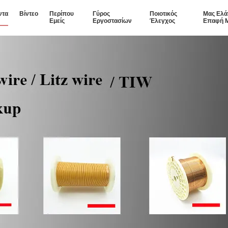
ντα
Βίντεο
Περίπου
Γύρος
Ποιοτικός
Μας Ελά
Εμείς
Εργοστασίων
Έλεγχος
Επαφή 