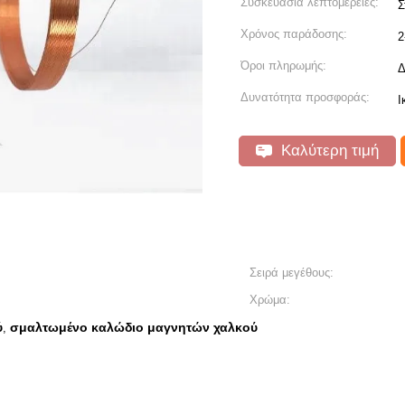
Συσκευασία λεπτομέρειες:
Σ
Χρόνος παράδοσης:
2
Όροι πληρωμής:
Δ
Δυνατότητα προσφοράς:
Ι
Καλύτερη τιμή
Σειρά μεγέθους:
Χρώμα:
ύ
σμαλτωμένο καλώδιο μαγνητών χαλκού
,