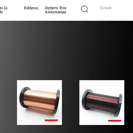
Greek
τε Σε
Ειδήσεις
Ζητήστε Ένα
Με
Απόσπασμα