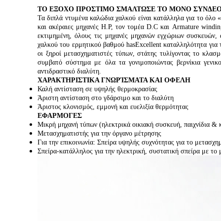
ΤΟ ΕΞΟΧΟ ΠΡΟΣΤΙΜΟ ΣΜΑΛΤΩΣΕ ΤΟ ΜΟΝΟ ΣΥΝΔΕΟ
Τα διπλά ντυμένα καλώδια χαλκού είναι κατάλληλα για το όλο 
και ακέραιες μηχανές H.P, τον τομέα D.C και Armature windin
εκτιμημένη, όλους τις μηχανές μηχανών εγχώριων συσκευών,
χαλκού του ερμητικού βαθμού hasExcellent καταλληλότητα για 
οι ξηροί μετασχηματιστές τύπων, στάτης τυλίγοντας το κλασμ
συμβατό σύστημα με όλα τα γονιμοποιώντας βερνίκια γενικ
αντιδραστικό διαλύτη.
ΧΑΡΑΚΤΗΡΙΣΤΙΚΑ ΓΝΩΡΊΣΜΑΤΑ ΚΑΙ ΟΦΕΛΗ
Καλή αντίσταση σε υψηλής θερμοκρασίας
Άριστη αντίσταση στο γδάρσιμο και το διαλύτη
Άριστος κλονισμός, εμμονή και ευελιξία θερμότητας
ΕΦΑΡΜΟΓΕΣ
Μικρή μηχανή τύπων (ηλεκτρικά οικιακή συσκευή, παιχνίδια & κ
Μετασχηματιστής για την όργανο μέτρησης
Για την επικοινωνία: Σπείρα υψηλής συχνότητας για το μετασχη
Σπείρα-κατάλληλος για την ηλεκτρική, συστατική σπείρα με το 