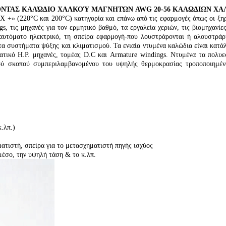
ΝΤΑΣ ΚΑΛΏΔΙΟ ΧΑΛΚΟΎ ΜΑΓΝΗΤΏΝ AWG 20-56 ΚΑΛΩΔΙΩΝ ΧΑΛ
«Χ +» (220°C και 200°C) κατηγορία και επάνω από τις εφαρμογές όπως οι ξηρ
gs, τις μηχανές για τον ερμητικό βαθμό, τα εργαλεία χεριών, τις βιομηχανί
 αυτόματο ηλεκτρικό, τη σπείρα εφαρμογή-που λουστράρονται ή αλουστρά
τα συστήματα ψύξης και κλιματισμού. Τα ενιαία ντυμένα καλώδια είναι κατ
ατικό Η.Ρ. μηχανές, τομέας D.C και Armature windings. Ντυμένα τα πολυ
ού σκοπού συμπεριλαμβανομένου του υψηλής θερμοκρασίας τροποποιημέν
.λπ.)
ματιστή, σπείρα για το μετασχηματιστή πηγής ισχύος
μέσο, την υψηλή τάση & το κ.λπ.