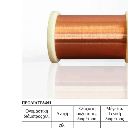
ΠΡΟΔΙΑΓΡΑΦΗ
Ελάχιστη
Μέγιστο.
Ονομαστική
Ανοχή
αύξηση της
Γενική
διάμετρος χιλ.
διαμέτρου
διάμετρος
χιλ.