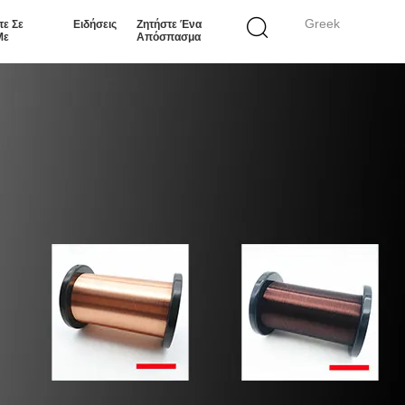
Greek
τε Σε
Ειδήσεις
Ζητήστε Ένα
Με
Απόσπασμα