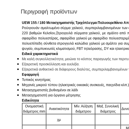
Περιγραφή προϊόντων
UEW 155 / 180 Μετασχηματιστής Τριχόπλεγμα Πολυουρεθάνιο Α
Ρούιγιουάν σμαλτωμένο σύρμα χαλκού, συμπεριλαμβανομένων των σ
220 βαθμών Κελσίου,Στρογγυλά σύρματα χαλκού, με σμάλτο από πο
σφαιρίδιο πολυεστέρας, σφαιρίδια χαλκού με σφαιρίδιο πολυεστερι
πολυεπίπεδη σύνθετα στρογγυλά καλώδια χαλκού με σμάλτο για συμ
ψυγείο, συμπυκνωτές κλιματισμού, FBT τηλεόρασης, DY και ηλεκτρικά ε
Ειδικά χαρακτηριστικά
Με καλή συγκολλητικότητα, μειώνει το κόστος παραγωγής των περιτυ
Εξαιρετική προσκόλληση και ευελιξία.
Εξαιρετικά ανθεκτικό σε διάφορους διαλύτες, συμπεριλαμβανομένων 
Εφαρμογή
Τυπικός κινητήρας
Μηχανές μικρού τύπου (ηλεκτρικές οικιακές συσκευές, παιχνίδια κλπ.)
Μετασχηματιστές βυθισμένοι σε λάδι
Μετασχηματιστή για όργανο μέτρησης
Ειδικότητα
Ονομαστική
Μίν. Αύξηση
Μαξ. Συνολική
Ανεκτικότητα
Δυνα
διάμετρος mm
διάμετρου
διάμετρος
χμ
Μ