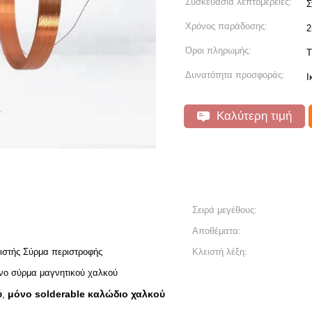
Συσκευασία λεπτομέρειες:
Σ
Χρόνος παράδοσης:
2
Όροι πληρωμής:
T
Δυνατότητα προσφοράς:
Ι
Καλύτερη τιμή
Σειρά μεγέθους:
Αποθέματα:
ιστής Σύρμα περιστροφής
Κλειστή λέξη:
ο σύρμα μαγνητικού χαλκού
ύ
μόνο solderable καλώδιο χαλκού
,