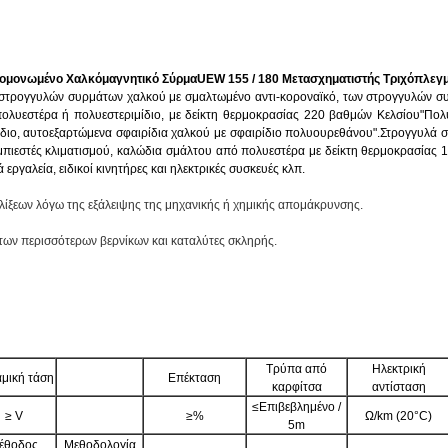
πομονωμένο Χαλκόμαγνητικό ΣύρμαUEW 155 / 180 Μετασχηματιστής Τριχόπλε
τρογγυλών συρμάτων χαλκού με σμαλτωμένο αντι-κοροναϊκό, των στρογγυλών συ
λυεστέρα ή πολυεστεριμίδιο, με δείκτη θερμοκρασίας 220 βαθμών Κελσίου"Πολυ
μίδιο, αυτοεξαρτώμενα σφαιρίδια χαλκού με σφαιρίδιο πολυουρεθάνου".Στρογγυλά σ
πιεστές κλιματισμού, καλώδια σμάλτου από πολυεστέρα με δείκτη θερμοκρασίας 
ργαλεία, ειδικοί κινητήρες και ηλεκτρικές συσκευές κλπ.
λίξεων λόγω της εξάλειψης της μηχανικής ή χημικής απομάκρυνσης.
των περισσότερων βερνίκων και καταλύτες σκληρής.
Τρύπα από
Ηλεκτρική
μική τάση
Επέκταση
καρφίτσα
αντίσταση
≤Επιβεβλημένο /
≥ V
≥%
Ω/km (20°C)
5m
έθοδος
Μεθοδολογία