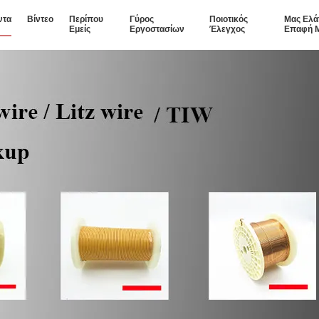
ντα
Βίντεο
Περίπου
Γύρος
Ποιοτικός
Μας Ελά
Εμείς
Εργοστασίων
Έλεγχος
Επαφή 