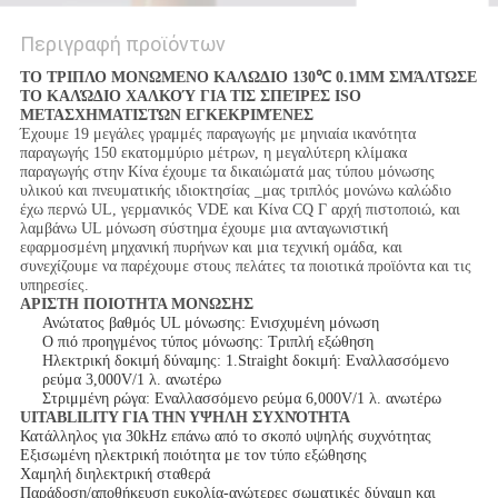
Περιγραφή προϊόντων
ΤΟ ΤΡΙΠΛΟ ΜΟΝΩΜΕΝΟ ΚΑΛΩΔΙΟ 130℃ 0.1MM ΣΜΆΛΤΩΣΕ
ΤΟ ΚΑΛΏΔΙΟ ΧΑΛΚΟΎ ΓΙΑ ΤΙΣ ΣΠΕΊΡΕΣ ISO
ΜΕΤΑΣΧΗΜΑΤΙΣΤΏΝ ΕΓΚΕΚΡΙΜΈΝΕΣ
Έχουμε 19 μεγάλες γραμμές παραγωγής με μηνιαία ικανότητα
παραγωγής 150 εκατομμύριο μέτρων, η μεγαλύτερη κλίμακα
παραγωγής στην Κίνα έχουμε τα δικαιώματά μας τύπου μόνωσης
υλικού και πνευματικής ιδιοκτησίας _μας τριπλός μονώνω καλώδιο
έχω περνώ UL, γερμανικός VDE και Κίνα CQ Γ αρχή πιστοποιώ, και
λαμβάνω UL μόνωση σύστημα έχουμε μια ανταγωνιστική
εφαρμοσμένη μηχανική πυρήνων και μια τεχνική ομάδα, και
συνεχίζουμε να παρέχουμε στους πελάτες τα ποιοτικά προϊόντα και τις
υπηρεσίες.
ΑΡΙΣΤΗ ΠΟΙΟΤΗΤΑ ΜΟΝΩΣΗΣ
Ανώτατος βαθμός UL μόνωσης: Ενισχυμένη μόνωση
Ο πιό προηγμένος τύπος μόνωσης: Τριπλή εξώθηση
Ηλεκτρική δοκιμή δύναμης: 1.Straight δοκιμή: Εναλλασσόμενο
ρεύμα 3,000V/1 λ. ανωτέρω
Στριμμένη ρώγα: Εναλλασσόμενο ρεύμα 6,000V/1 λ. ανωτέρω
UITABLILITY ΓΙΑ ΤΗΝ ΥΨΗΛΗ ΣΥΧΝΌΤΗΤΑ
Κατάλληλος για 30kHz επάνω από το σκοπό υψηλής συχνότητας
Εξισωμένη ηλεκτρική ποιότητα με τον τύπο εξώθησης
Χαμηλή διηλεκτρική σταθερά
Παράδοση/αποθήκευση ευκολία-ανώτερες σωματικές δύναμη και