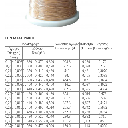
ΠΡΟΔΙΑΓΡΑΦΗ
Προδιαγραφή
Ανώτατος αγωγός
Ποιότητα
Αγωγός
Αντίσταση (Q/km)
(kg/km)
βάρος (kg/km
Αγωγός
Μόνωση
Dia (χιλ.)
Dia (χιλ.)
Ανοχή
0,16
± 0,008
0 . 330 - 0. 370 - 0,390
908.8
0,289
0,179
0,2
± 0,008
0 . 360 - 0. 400 - 0,420
607.6
0,398
0,2793
0,21
± 0,008
0 . 370 - 0. 410 - 0,430
549
0,431
0,3079
0,22
± 0,008
0 . 380 - 0. 420 - 0,440
498.4
0,465
0,3399
0,23
± 0,008
0 . 390 - 0. 430 - 0,450
454.5
0,5
0,3694
0,24
± 0,008
0 . 400 - 0. 440 - 0,460
416.2
0,537
0,4022
0,25
± 0,008
0 . 410 - 0. 450 - 0,470
382.5
0,575
0,4364
0,26
± 0,010
0 . 420 - 0. 460 - 0,480
358.4
0,616
0,472
0,27
± 0,010
0 . 430 - 0. 470 - 0,490
331.4
0,656
0,509
0,28
± 0,010
0 . 440 - 0. 480 - 0,500
307.3
0,697
0,5474
0,29
± 0,010
0 . 450 - 0. 490 - 0,510
285.7
0,742
0,5872
0,30
± 0,010
0 . 460 - 0. 500 - 0,520
262.9
0,786
0,6284
0,32
± 0,010
0 . 480 - 0. 520 - 0,540
230.3
0,882
0,715
0,35
± 0,010
0 . 510 - 0. 550 - 0,570
191.2
1,033
0,8553
0,37
± 0,010
0 . 530 - 0. 570 - 0,590
170.6
1,143
0,9559