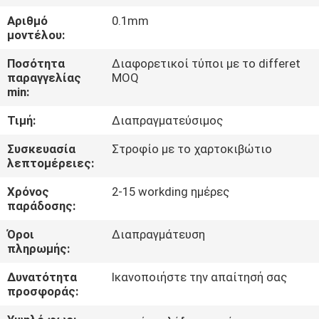
Αριθμό
0.1mm
ΠΟΙΟΤΙΚΌΣ
μοντέλου:
ΈΛΕΓΧΟΣ
Ποσότητα
Διαφορετικοί τύποι με το differet
παραγγελίας
MOQ
min:
ΜΑΣ
Τιμή:
Διαπραγματεύσιμος
ΕΛΆΤΕ
ΣΕ
Συσκευασία
Στροφίο με το χαρτοκιβώτιο
λεπτομέρειες:
ΕΠΑΦΉ
Χρόνος
2-15 workding ημέρες
ΜΕ
παράδοσης:
Όροι
Διαπραγμάτευση
ΕΙΔΉΣΕΙΣ
πληρωμής:
Δυνατότητα
Ικανοποιήστε την απαίτησή σας
ΖΗΤΉΣΤΕ
προσφοράς:
ΈΝΑ