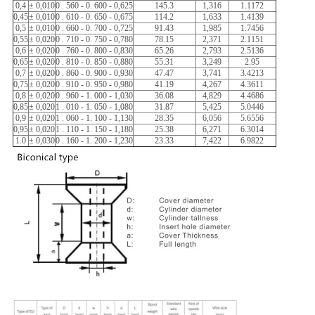
0,4
± 0,010
0 . 560 - 0. 600 - 0,625
145.3
1,316
1.1172
0,45
± 0,010
0 . 610 - 0. 650 - 0,675
114.2
1,633
1.4139
0,5
± 0,010
0 . 660 - 0. 700 - 0,725
91.43
1,985
1.7456
0,55
± 0,020
0 . 710 - 0. 750 - 0,780
78.15
2,371
2.1151
0,6
± 0,020
0 . 760 - 0. 800 - 0,830
65.26
2,793
2.5136
0,65
± 0,020
0 . 810 - 0. 850 - 0,880
55.31
3,249
2.95
0,7
± 0,020
0 . 860 - 0. 900 - 0,930
47.47
3,741
3.4213
0,75
± 0,020
0 . 910 - 0. 950 - 0,980
41.19
4,267
4.3611
0,8
± 0,020
0 . 960 - 1. 000 - 1,030
36.08
4,829
4.4686
0,85
± 0,020
1 . 010 - 1. 050 - 1,080
31.87
5,425
5.0446
0,9
± 0,020
1 . 060 - 1. 100 - 1,130
28.35
6,056
5.6556
0,95
± 0,020
1 . 110 - 1. 150 - 1,180
25.38
6,271
6.3014
1.0
± 0,030
0 . 160 - 1. 200 - 1,230
23.33
7,422
6.9822