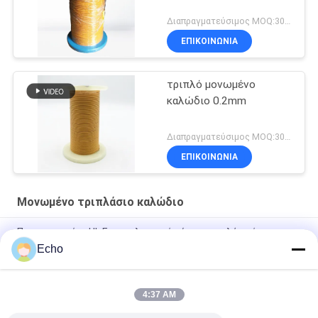
Διαπραγματεύσιμος MOQ:3000 μέτρα
ΕΠΙΚΟΙΝΩΝΙΑ
τριπλό μονωμένο
καλώδιο 0.2mm
Διαπραγματεύσιμος MOQ:3000meters
ΕΠΙΚΟΙΝΩΝΙΑ
Μονωμένο τριπλάσιο καλώδιο
Πιστοποιημένο UL Επαγγελματικό σύρμα τριπλής μόνωσης
σύρμα περιέλιξης χαλκού TIW για μετασχηματιστές
Echo
Τριπλό μονωμένο σύρμα 0,15mm Μονωμένο σύρμα TIW
4:37 AM
TIW-B/F Τριπλή μόνωση σύρμα 0,15 mm μονωμένο TIW
καλώδιο για μετασχηματιστή