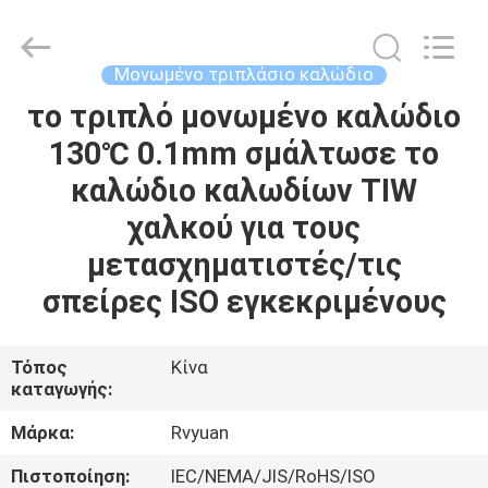
Tianjin
Ruiyuan
Electric
Material
Co,.Ltd.
Μονωμένο τριπλάσιο καλώδιο
All
Rights
Reserved.
το τριπλό μονωμένο καλώδιο
ΣΠΊΤΙ
130℃ 0.1mm σμάλτωσε το
ΠΡΟΪΌΝΤΑ
καλώδιο καλωδίων TIW
χαλκού για τους
ΒΊΝΤΕΟ
μετασχηματιστές/τις
σπείρες ISO εγκεκριμένους
ΠΕΡΊΠΟΥ
ΕΜΕΊΣ
Τόπος
Κίνα
καταγωγής:
ΓΎΡΟΣ
Μάρκα:
Rvyuan
ΕΡΓΟΣΤΑΣΊΩΝ
Πιστοποίηση:
IEC/NEMA/JIS/RoHS/ISO