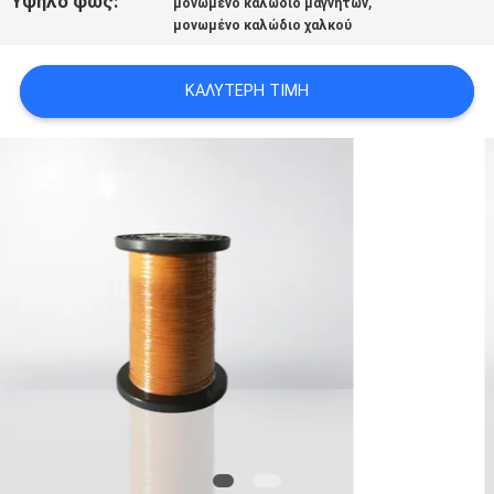
Υψηλό φως:
,
μονωμένο καλώδιο μαγνητών
ΑΠΌΣΠΑΣΜΑ
μονωμένο καλώδιο χαλκού
SITEMAP
ΚΑΛΎΤΕΡΗ ΤΙΜΉ
PRIVACY
POLICY