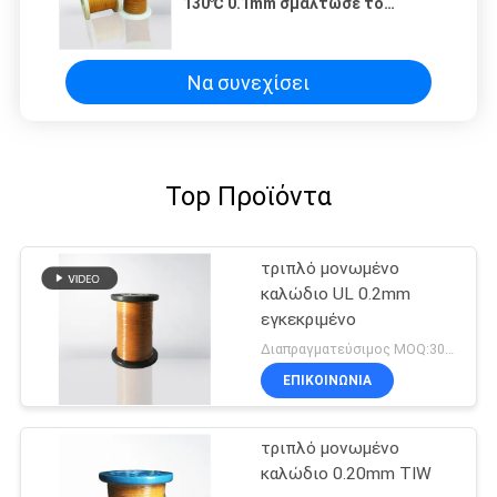
130℃ 0.1mm σμάλτωσε το
καλώδιο καλωδίων TIW χαλκού
για τους μετασχηματιστές/τις
σπείρες ISO εγκεκριμένους
Να συνεχίσει
Top Προϊόντα
τριπλό μονωμένο
καλώδιο UL 0.2mm
εγκεκριμένο
Διαπραγματεύσιμος MOQ:3000 μέτρα
ΕΠΙΚΟΙΝΩΝΙΑ
τριπλό μονωμένο
καλώδιο 0.20mm TIW