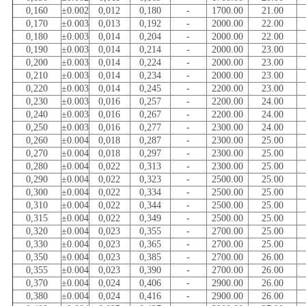
0,160
±0.002
0,012
0,180
-
1700.00
21.00
0,170
±0.003
0,013
0,192
-
2000.00
22.00
0,180
±0.003
0,014
0,204
-
2000.00
22.00
0,190
±0.003
0,014
0,214
-
2000.00
23.00
0,200
±0.003
0,014
0,224
-
2000.00
23.00
0,210
±0.003
0,014
0,234
-
2000.00
23.00
0,220
±0.003
0,014
0,245
-
2200.00
23.00
0,230
±0.003
0,016
0,257
-
2200.00
24.00
0,240
±0.003
0,016
0,267
-
2200.00
24.00
0,250
±0.003
0,016
0,277
-
2300.00
24.00
0,260
±0.004
0,018
0,287
-
2300.00
25.00
0,270
±0.004
0,018
0,297
-
2300.00
25.00
0,280
±0.004
0,022
0,313
-
2300.00
25.00
0,290
±0.004
0,022
0,323
-
2500.00
25.00
0,300
±0.004
0,022
0,334
-
2500.00
25.00
0,310
±0.004
0,022
0,344
-
2500.00
25.00
0,315
±0.004
0,022
0,349
-
2500.00
25.00
0,320
±0.004
0,023
0,355
-
2700.00
25.00
0,330
±0.004
0,023
0,365
-
2700.00
25.00
0,350
±0.004
0,023
0,385
-
2700.00
26.00
0,355
±0.004
0,023
0,390
-
2700.00
26.00
0,370
±0.004
0,024
0,406
-
2900.00
26.00
0,380
±0.004
0,024
0,416
-
2900.00
26.00