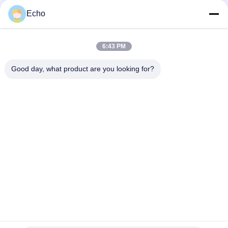
Σύρμα τυλίγματος πολυουρεθάνης 0,06 χλστ. Μαγνητικό
Σύρμα Χάλκινο Εμαγιέ
Echo
0.15mm Εναμελωμένο Χαλκό Τεχνικό Πίνακα Μεγέθους
6:43 PM
0.036mm σμαλτωμένο καλώδιο μαγνητών χαλκού για το
ρολόι/τις σπείρες
Good day, what product are you looking for?
Λαϊκή κατηγορία
Όλα
Σμαλτωμένο 
Ορθογώνιο 
Καλώδιο Χαλκού
Καλώδιο Χαλκού
Εξαιρετικά 
Καλώδιο Μαγνητών
Σμαλτωμένο 
Πρόστιμο Καλώδιο 
Χαλκού
Καλώδιο Litz Ustc
Καλώδιο FIW
Μόνο Συνδέοντας 
Καλώδιο Litz 
Καλώδιο
Χαλκού