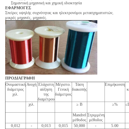
Σημαντική μηχανική και χημική ιδιοκτησία
ΕΦΑΡΜΟΓΕΣ
Σπείρες υψηλής συχνότητας και ηλεκτρονόμοι μετασχηματιστών,
μικρές μηχανές, μηχανές.
ΠΡΟΔΙΑΓΡΑΦΗ
Ονομαστική
Ανοχή
Ελάχιστη
Μέγιστο.
Τάση
Επιμήκυνση
διάμετρος
αύξηση
Γενική
διακοπής
κ
χιλ.
της
διάμετρος
διαμέτρου
χιλ.
≥ Β
≥%
≤D
Mandrel
Στριμμένη
μέθοδος
μέθοδος
0,012
-
0,013
0,015
50,000
-
5.00