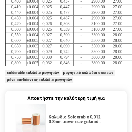
0,400
±0.004
0,025
0,437
-
2900.00
27.00
0,410
±0.004
0,025
0,447
-
2900.00
27.00
0,440
±0.004
0,025
0,477
-
2900.00
27.00
0,450
±0.004
0,025
0,487
-
2900.00
27.00
0,470
±0.004
0,026
0,508
-
3100.00
27.00
0,500
±0.004
0,026
0,539
-
3100.00
27.00
0,550
±0.004
0,027
0,590
-
3300.00
28.00
0,600
±0.005
0,027
0,640
-
3500.00
28.00
0,650
±0.005
0,027
0,690
-
3500.00
28.00
0,700
±0.005
0,029
0,742
-
3500.00
28.00
0,750
±0.005
0,030
0,794
-
3800.00
28.00
0,800
±0.005
0,032
0,846
-
3800.00
28.00
solderable καλώδιο μαγνητών
μαγνητικό καλώδιο σπειρών
μόνο συνδέοντας καλώδιο μαγνητών
Αποκτήστε την καλύτερη τιμή για
Καλώδιο Solderable 0,012 -
0.8mm μαγνητών χαλκού
σμαλτωμένο καλώδιο για τους
ηλεκτρονόμους/