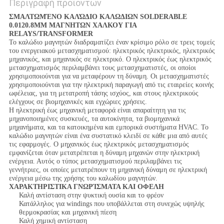
Περιγραφή προϊόντων
ΣΜΑΛΤΩΜΈΝΟ ΚΑΛΏΔΙΟ ΚΑΛΩΔΙΩΝ SOLDERABLE
0.0120.8MM ΜΑΓΝΗΤΩΝ ΧΑΛΚΟΥ ΓΙΑ
RELAYS/TRANSFORMER
Το καλώδιο μαγνητών διαδραματίζει έναν κρίσιμο ρόλο σε τρεις τομείς
του ενεργειακού μετασχηματισμού: ηλεκτρικός ηλεκτρικός, ηλεκτρικός
μηχανικός, και μηχανικός σε ηλεκτρικό. Ο ηλεκτρικός έως ηλεκτρικός
μετασχηματισμός περιλαμβάνει τους μετασχηματιστές, οι οποίοι
χρησιμοποιούνται για να μεταφέρουν τη δύναμη. Οι μετασχηματιστές
χρησιμοποιούνται για την ηλεκτρική παραγωγή από τις εταιρείες κοινής
ωφέλειας, για τη μετατροπή τάσης ισχύος, και στους ηλεκτρικούς
ελέγχους σε βιομηχανικές και εγχώριες χρήσεις.
Η ηλεκτρική έως μηχανική μεταφορά είναι απαραίτητη για τις
μηχανοποιημένες συσκευές, τα αυτοκίνητα, τα βιομηχανικά
μηχανήματα, και τα κατοικημένα και εμπορικά συστήματα HVAC. Το
καλώδιο μαγνητών είναι ένα συστατικό κλειδί σε κάθε μια από αυτές
τις εφαρμογές. Ο μηχανικός έως ηλεκτρικός μετασχηματισμός
εμφανίζεται όταν μετατρέπεται η δύναμη μηχανών στην ηλεκτρική
ενέργεια. Αυτός ο τύπος μετασχηματισμού περιλαμβάνει τις
γεννήτριες, οι οποίες μετατρέπουν τη μηχανική δύναμη σε ηλεκτρική
ενέργεια μέσω της χρήσης του καλωδίου μαγνητών.
ΧΑΡΑΚΤΗΡΙΣΤΙΚΑ ΓΝΩΡΊΣΜΑΤΑ ΚΑΙ ΟΦΕΛΗ
Καλή αντίσταση στην ψυκτική ουσία και το φρέον
Κατάλληλος για windings που υποβάλλεται στη συνεχώς υψηλής
θερμοκρασίας και μηχανική πίεση
Καλή χημική αντίσταση