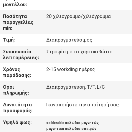
μοντέλου:
ΠΟΙΟΤΙΚΌΣ
Ποσότητα
20 χιλιόγραμμο/χιλιόγραμμα
ΈΛΕΓΧΟΣ
παραγγελίας
min:
Τιμή:
Διαπραγματεύσιμος
ΜΑΣ
ΕΛΆΤΕ
Συσκευασία
Στροφίο με το χαρτοκιβώτιο
λεπτομέρειες:
ΣΕ
Χρόνος
2-15 workding ημέρες
ΕΠΑΦΉ
παράδοσης:
ΜΕ
Όροι
Διαπραγμάτευση, T/T, L/C
πληρωμής:
ΕΙΔΉΣΕΙΣ
Δυνατότητα
Ικανοποιήστε την απαίτησή σας
προσφοράς:
ΖΗΤΉΣΤΕ
Υψηλό φως:
,
solderable καλώδιο μαγνητών
ΈΝΑ
μαγνητικό καλώδιο σπειρών