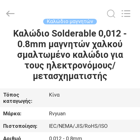
Tianjin
Ruiyuan
Electric
Material
Co,.Ltd.
Καλώδιο μαγνητών
All
Rights
Reserved.
Καλώδιο Solderable 0,012 -
ΣΠΊΤΙ
0.8mm μαγνητών χαλκού
ΠΡΟΪΌΝΤΑ
σμαλτωμένο καλώδιο για
τους ηλεκτρονόμους/
ΒΊΝΤΕΟ
μετασχηματιστής
ΠΕΡΊΠΟΥ
Τόπος
Κίνα
καταγωγής:
ΕΜΕΊΣ
Μάρκα:
Rvyuan
ΓΎΡΟΣ
Πιστοποίηση:
IEC/NEMA/JIS/RoHS/ISO
ΕΡΓΟΣΤΑΣΊΩΝ
Αριθμό
0.012 - 0.8mm