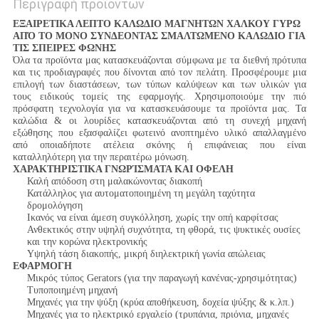
Περιγραφή προϊόντων
ΕΞΑΙΡΕΤΙΚΑ ΛΕΠΤΟ ΚΑΛΩΔΙΟ ΜΑΓΝΗΤΩΝ ΧΑΛΚΟΥ ΓΥΡΩ
ΑΠΌ ΤΟ ΜΟΝΟ ΣΥΝΔΕΟΝΤΑΣ ΣΜΑΛΤΩΜΕΝΟ ΚΑΛΩΔΙΟ ΓΙΑ
ΤΙΣ ΣΠΕΙΡΕΣ ΦΩΝΗΣ
Όλα τα προϊόντα μας κατασκευάζονται σύμφωνα με τα διεθνή πρότυπα
και τις προδιαγραφές που δίνονται από τον πελάτη. Προσφέρουμε μια
επιλογή των διαστάσεων, των τύπων καλύψεων και των υλικών για
τους ειδικούς τομείς της εφαρμογής. Χρησιμοποιούμε την πιό
πρόσφατη τεχνολογία για να κατασκευάσουμε τα προϊόντα μας. Τα
καλώδια & οι λουρίδες κατασκευάζονται από τη συνεχή μηχανή
εξώθησης που εξασφαλίζει φωτεινό ανοπτημένο υλικό απαλλαγμένο
από οποιαδήποτε ατέλεια σκόνης ή επιφάνειας που είναι
καταλληλότερη για την περαιτέρω μόνωση.
ΧΑΡΑΚΤΗΡΙΣΤΙΚΑ ΓΝΩΡΊΣΜΑΤΑ ΚΑΙ ΟΦΕΛΗ
Καλή απόδοση στη μαλακώνοντας διακοπή
Κατάλληλος για αυτοματοποιημένη τη μεγάλη ταχύτητα
δρομολόγηση
Ικανός να είναι άμεση συγκόλληση, χωρίς την οπή καρφίτσας
Ανθεκτικός στην υψηλή συχνότητα, τη φθορά, τις ψυκτικές ουσίες
και την κορώνα ηλεκτρονικής
Υψηλή τάση διακοπής, μικρή διηλεκτρική γωνία απώλειας
ΕΦΑΡΜΟΓΗ
Μικρός τύπος Gerators (για την παραγωγή κανένας-χρησιμότητας)
Τυποποιημένη μηχανή
Μηχανές για την ψύξη (κρύα αποθήκευση, δοχεία ψύξης & κ.λπ.)
Μηχανές για το ηλεκτρικό εργαλείο (τρυπάνια, πριόνια, μηχανές