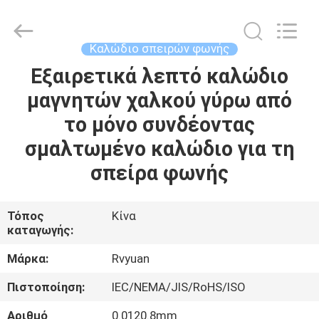
Tianjin
Ruiyuan
Electric
Material
Co,.Ltd.
Καλώδιο σπειρών φωνής
All
Rights
Reserved.
Εξαιρετικά λεπτό καλώδιο
ΣΠΊΤΙ
μαγνητών χαλκού γύρω από
ΠΡΟΪΌΝΤΑ
το μόνο συνδέοντας
σμαλτωμένο καλώδιο για τη
ΒΊΝΤΕΟ
σπείρα φωνής
ΠΕΡΊΠΟΥ
Τόπος
Κίνα
καταγωγής:
ΕΜΕΊΣ
Μάρκα:
Rvyuan
ΓΎΡΟΣ
Πιστοποίηση:
IEC/NEMA/JIS/RoHS/ISO
ΕΡΓΟΣΤΑΣΊΩΝ
Αριθμό
0.0120.8mm