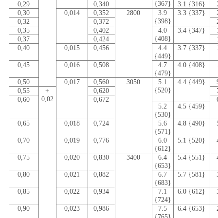
{367}
0,29
0,340
3.1 {316}
0,30
0,014
0,352
2800
3.9
3.3 {337}
{398}
0,32
0,372
0,35
0,402
4.0
3.4 {347}
{408}
0,37
0,424
0,40
0,015
0,456
4.4
3.7 {337}
{449}
0,45
0,016
0,508
4.7
4.0 {408}
{479}
0,50
0,017
0,560
3050
5.1
4.4 {449}
{520}
0,55
+
0,620
0,02
0,60
0,672
5.2
4.5 {459}
{530}
0,65
0,018
0,724
5.6
4.8 {490}
{571}
0,70
0,019
0,776
6.0
5.1 {520}
{612}
0,75
0,020
0,830
3400
6.4
5.4 {551}
{653}
0,80
0,021
0,882
6.7
5.7 {581}
{683}
0,85
0,022
0,934
7.1
6.0 {612}
{724}
0,90
0,023
0,986
7.5
6.4 {653}
{765}