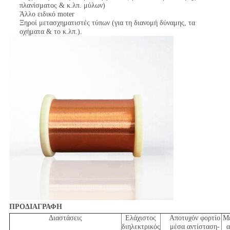
πλανίσματος & κ.λπ. μύλων)
Άλλο ειδικό moter
Ξηροί μετασχηματιστές τύπων (για τη διανομή δύναμης, τα
οχήματα & το κ.λπ.).
ΠΡΟΔΙΑΓΡΑΦΗ
Διαστάσεις
Ελάχιστος
Αποτυχόν φορτίο
Μέ
διηλεκτρικός
μέσα αντίσταση-
α