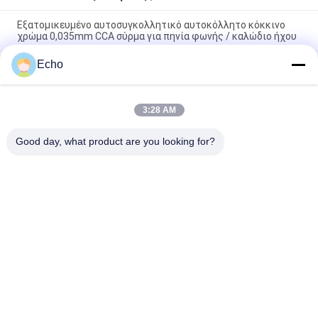
Εξατομικευμένο αυτοσυγκολλητικό αυτοκόλλητο κόκκινο
χρώμα 0,035mm CCA σύρμα για πηνία φωνής / καλώδιο ήχου
Echo
AWG47 Κόκκινο 0.035mm Αυτοσυγκολλημένο Καλώδιο
Χαλκού Επικαλυμμένο Αλουμίνιο (CCA) για Πηνία Φωνής
Ακουστικών
3:28 AM
Εξαιρετικά λεπτό σύρμα CCA 0,03mm-0,5mm για πηνία
φωνής
Good day, what product are you looking for?
Λαϊκή κατηγορία
Όλα
Σμαλτωμένο 
Ορθογώνιο 
Καλώδιο Χαλκού
Καλώδιο Χαλκού
Εξαιρετικά 
Καλώδιο Μαγνητών
Σμαλτωμένο 
Πρόστιμο Καλώδιο 
Χαλκού
Καλώδιο Litz Ustc
Καλώδιο FIW