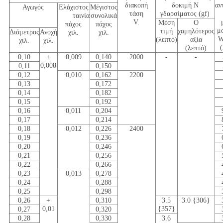
διακοπή
δοκιμή Ν
αν
Αγωγός
Ελάχιστος
Μέγιστος
τάση
γδαρσίματος (gf)
ταινία
συνολικά
V.
Μέση
Ο
πάχος
πάχος
μ
τιμή
χαμηλότερος
Διάμετρος
Ανοχή
χιλ.
χιλ.
W
(λεπτό)
αξία
χιλ.
χιλ.
(λεπτό)
0,10
+
0,009
0,140
2000
-
-
0,008
0,11
0,150
0,12
0,010
0,162
2200
0,13
0,172
0,14
0,182
0,15
0,192
0,16
0,011
0,204
0,17
0,214
0,18
0,012
0,226
2400
0,19
0,236
0,20
0,246
0,21
0,256
0,22
0,266
0,23
0,013
0,278
0,24
0,288
0,25
0,298
0,26
+
0,310
3.5
3.0 {306}
0,01
{357}
0,27
0,320
0,28
0,330
3.6