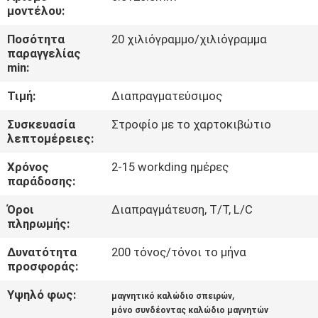
μοντέλου:
ΠΟΙΟΤΙΚΌΣ
Ποσότητα
20 χιλιόγραμμο/χιλιόγραμμα
ΈΛΕΓΧΟΣ
παραγγελίας
min:
Τιμή:
Διαπραγματεύσιμος
ΜΑΣ
ΕΛΆΤΕ
Συσκευασία
Στροφίο με το χαρτοκιβώτιο
λεπτομέρειες:
ΣΕ
Χρόνος
2-15 workding ημέρες
ΕΠΑΦΉ
παράδοσης:
ΜΕ
Όροι
Διαπραγμάτευση, T/T, L/C
πληρωμής:
ΕΙΔΉΣΕΙΣ
Δυνατότητα
200 τόνος/τόνοι το μήνα
προσφοράς:
ΖΗΤΉΣΤΕ
Υψηλό φως:
,
μαγνητικό καλώδιο σπειρών
ΈΝΑ
μόνο συνδέοντας καλώδιο μαγνητών