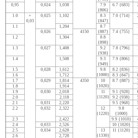
0,95
0,024
1,038
7.9
6.7 {683}
{806}
1.0
+
0,025
1,102
8.3
7.0 {714}
0,03
{847}
1.1
1,204
8.7
0,026
4150
{887}
7.4 {755}
1.2
1,304
8.8
{898}
1.3
0,027
1,408
9.2
7.8 {796}
{938}
1.4
1,508
9.3
7.9 {806}
{949}
1.5
0,028
1,612
9.8
8.2 {836}
{1000}
1.6
1,712
8.3 {847}
1.7
0,029
1,814
4350
10
8.7 {887}
{1020}
1.8
1,914
1.9
0,030
2,018
11
9.1 {928}
{1120}
2.0
2,118
9.2 {938}
2.1
0,031
2,220
9.5 {968}
2.2
0,032
2,322
12
9.8
{1220}
{1000}
2.3
2,422
9.9 {1010}
2.4
0,033
2,526
10 {1020}
2.5
0,034
2,628
13
11 {1120}
{1330}
2.6
2,728